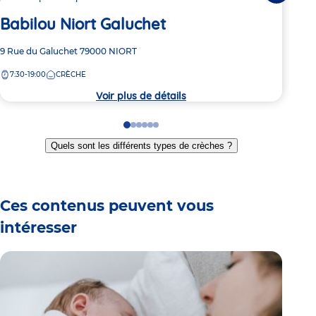
Ki
Ro
Babilou Niort Galuchet
Adre
21 A
Adresse
9 Rue du Galuchet
79000
NIORT
de
de
8:
la
7:30-19:00
CRÈCHE
la
crèc
crèche
Voir plus de détails
Go
Go
Go
Go
Go
Go
to
to
to
to
to
to
Quels sont les différents types de crèches ?
slide
slide
slide
slide
slide
slide
1
2
3
4
5
6
Ces contenus peuvent vous
intéresser