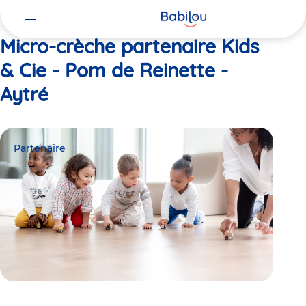
Vous
Accueil
Kids & Cie - Pom de Reinette - Aytré
êtes
ici
Micro-crèche partenaire Kids
& Cie - Pom de Reinette -
Aytré
Partenaire