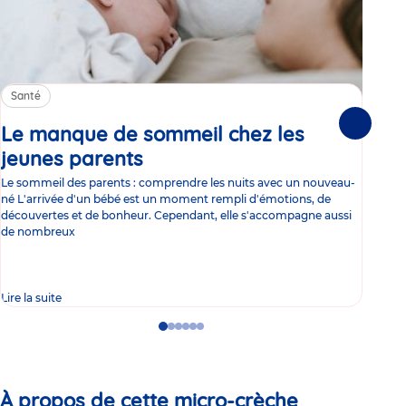
Santé
Sa
Le manque de sommeil chez les
Gr
Suivante
jeunes parents
Article
co
Le sommeil des parents : comprendre les nuits avec un nouveau-
Les 
né L'arrivée d'un bébé est un moment rempli d'émotions, de
les 
découvertes et de bonheur. Cependant, elle s'accompagne aussi
l'es
de nombreux
gast
Lire la suite
Lire 
Go
Go
Go
Go
Go
Go
to
to
to
to
to
to
slide
slide
slide
slide
slide
slide
1
2
3
4
5
6
À propos de cette micro-crèche