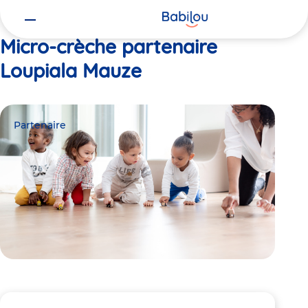
Vous
Accueil
Loupiala Mauze
êtes
ici
Micro-crèche partenaire
Loupiala Mauze
Partenaire