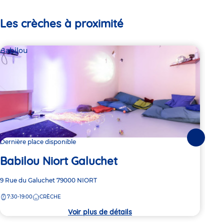
Les crèches à proximité
Babilou
Par
Lo
Suivante
Dernière place disponible
Babilou Niort Galuchet
Adre
7 Ru
de
Adresse
9 Rue du Galuchet
79000
NIORT
7:
la
de
crèc
7:30-19:00
CRÈCHE
la
crèche
Voir plus de détails