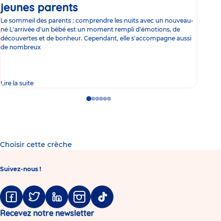
jeunes parents
Article
co
Le sommeil des parents : comprendre les nuits avec un nouveau-
Les 
né L'arrivée d'un bébé est un moment rempli d'émotions, de
les 
découvertes et de bonheur. Cependant, elle s'accompagne aussi
l'es
de nombreux
gast
Lire la suite
Lire 
Go
Go
Go
Go
Go
Go
to
to
to
to
to
to
slide
slide
slide
slide
slide
slide
1
2
3
4
5
6
Choisir cette crèche
Suivez-nous !
Facebook
Twitter
Linkedin
Instagram
Tiktok
Recevez notre newsletter