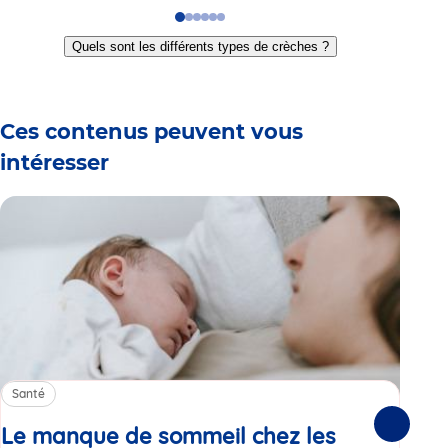
Go
Go
Go
Go
Go
Go
to
to
to
to
to
to
Quels sont les différents types de crèches ?
slide
slide
slide
slide
slide
slide
1
2
3
4
5
6
Ces contenus peuvent vous
intéresser
Santé
Sa
Le manque de sommeil chez les
Gr
Suivante