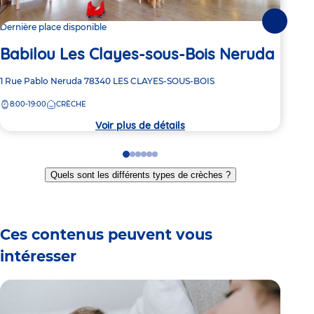
Suivante
Dernière place disponible
1 pl
Babilou Les Clayes-sous-Bois Neruda
Ba
Adresse
1 Rue Pablo Neruda
78340
LES CLAYES-SOUS-BOIS
Adre
6 Ru
de
de
8:00-19:00
CRÈCHE
8:
la
la
crèche
crèc
Voir plus de détails
Go
Go
Go
Go
Go
Go
to
to
to
to
to
to
Quels sont les différents types de crèches ?
slide
slide
slide
slide
slide
slide
1
2
3
4
5
6
Ces contenus peuvent vous
intéresser