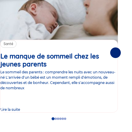
Santé
Sa
Le manque de sommeil chez les
Gr
Suivante
jeunes parents
Article
co
Le sommeil des parents : comprendre les nuits avec un nouveau-
Les 
né L'arrivée d'un bébé est un moment rempli d'émotions, de
les 
découvertes et de bonheur. Cependant, elle s'accompagne aussi
l'es
de nombreux
gast
Lire la suite
Lire 
Go
Go
Go
Go
Go
Go
to
to
to
to
to
to
slide
slide
slide
slide
slide
slide