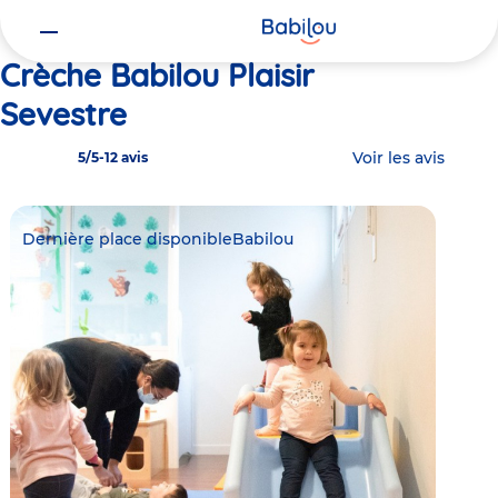
Vous
Accueil
Babilou Plaisir Sevestre
êtes
ici
Crèche Babilou Plaisir
Sevestre
Voir les avis
5/5
-
12 avis
Dernière place disponible
Babilou