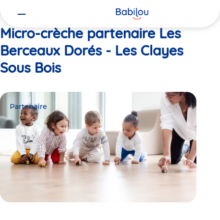
Vous
Accueil
Les Berceaux Dorés - Les Clayes Sous Bois
êtes
ici
Micro-crèche partenaire Les
Berceaux Dorés - Les Clayes
Sous Bois
Partenaire