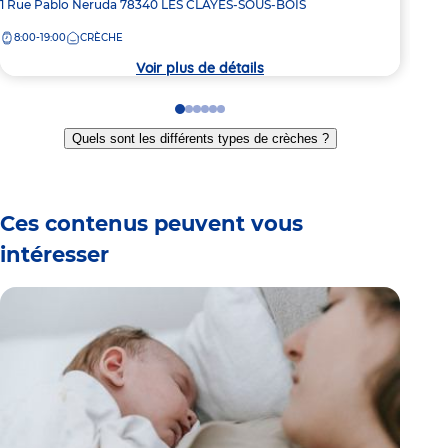
Adresse
1 Rue Pablo Neruda
78340
LES CLAYES-SOUS-BOIS
Adre
6 Ru
de
de
8:00-19:00
CRÈCHE
8:
la
la
crèche
crèc
Voir plus de détails
Go
Go
Go
Go
Go
Go
to
to
to
to
to
to
Quels sont les différents types de crèches ?
slide
slide
slide
slide
slide
slide
1
2
3
4
5
6
Ces contenus peuvent vous
intéresser