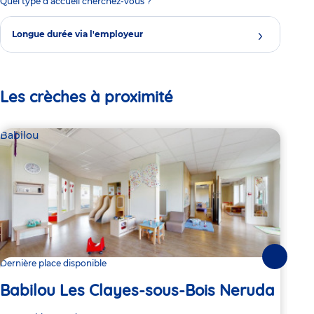
Quel type d'accueil cherchez-vous ?
Longue durée via l'employeur
Les crèches à proximité
Babilou
Bab
Suivante
Dernière place disponible
1 pl
Babilou Les Clayes-sous-Bois Neruda
Ba