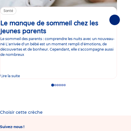
Santé
Sa
Le manque de sommeil chez les
Gr
Suivante
jeunes parents
Article
co
Le sommeil des parents : comprendre les nuits avec un nouveau-
Les 
né L'arrivée d'un bébé est un moment rempli d'émotions, de
les 
découvertes et de bonheur. Cependant, elle s'accompagne aussi
l'es
de nombreux
gast
Lire la suite
Lire 
Go
Go
Go
Go
Go
Go
to
to
to
to
to
to
slide
slide
slide
slide
slide
slide
1
2
3
4
5
6
Choisir cette crèche
Suivez-nous !