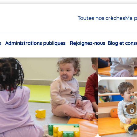
Toutes nos crèches
Ma p
s
Administrations publiques
Rejoignez-nous
Blog et conse
Navigation
principale