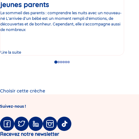
jeunes parents
Article
co
Le sommeil des parents : comprendre les nuits avec un nouveau-
Les 
né L'arrivée d'un bébé est un moment rempli d'émotions, de
les 
découvertes et de bonheur. Cependant, elle s'accompagne aussi
l'es
de nombreux
gast
Lire la suite
Lire 
Go
Go
Go
Go
Go
Go
to
to
to
to
to
to
slide
slide
slide
slide
slide
slide
1
2
3
4
5
6
Choisir cette crèche
Suivez-nous !
Facebook
Twitter
Linkedin
Instagram
Tiktok
Recevez notre newsletter