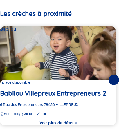
Les crèches à proximité
Babilou
Bab
Suivante
1 place disponible
4 pl
Babilou Villepreux Entrepreneurs 2
Ba
Adresse
6 Rue des Entrepreneurs
78450
VILLEPREUX
Adre
6 Ru
de
de
8:00-19:00
MICRO-CRÈCHE
8:
la
la
crèche
crèc
Voir plus de détails