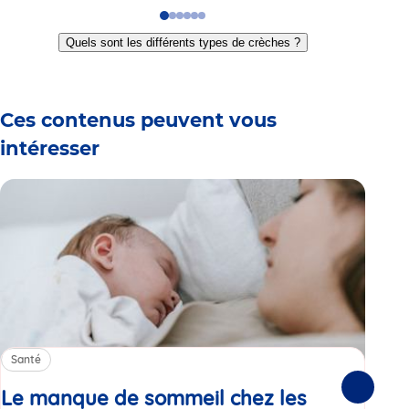
Go
Go
Go
Go
Go
Go
to
to
to
to
to
to
Quels sont les différents types de crèches ?
slide
slide
slide
slide
slide
slide
1
2
3
4
5
6
Ces contenus peuvent vous
intéresser
Santé
Sa
Le manque de sommeil chez les
Gr
Suivante