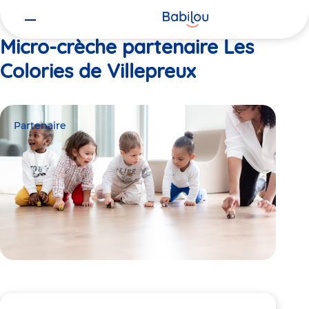
Vous
Accueil
Les Colories de Villepreux
êtes
ici
Micro-crèche partenaire Les
Colories de Villepreux
Partenaire