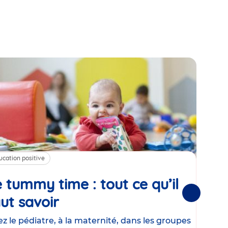
ucation positive
Alim
 tummy time : tout ce qu’il
Cha
Suivantes
ut savoir
Article
mé
con
z le pédiatre, à la maternité, dans les groupes