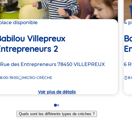
 place disponible
4 p
abilou Villepreux
Ba
ntrepreneurs 2
En
dresse
 Rue des Entrepreneurs
78450
VILLEPREUX
Ad
6 R
e
de
8:00-19:00
MICRO-CRÈCHE
8:
la
rèche
crè
Voir plus de détails
Go
Go
to
to
Quels sont les différents types de crèches ?
slide
slide
1
2