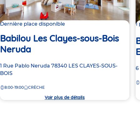
Dernière place disponible
1
Babilou Les Clayes-sous-Bois
B
Neruda
E
Adresse
1 Rue Pablo Neruda
78340
LES CLAYES-SOUS-
A
6
de
BOIS
d
la
la
8:00-19:00
CRÈCHE
crèche
c
Voir plus de détails