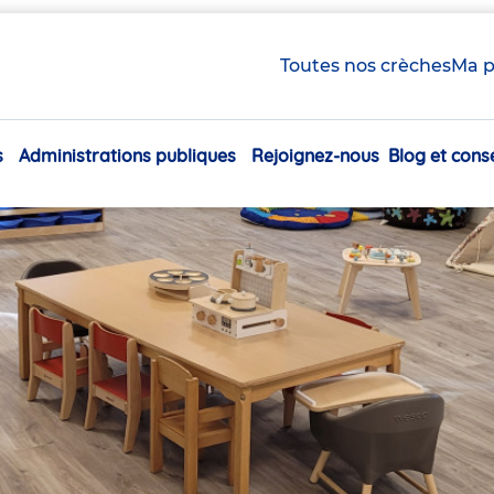
Toutes nos crèches
Ma p
s
Administrations publiques
Rejoignez-nous
Blog et conse
Navigation
principale