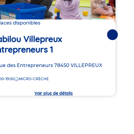
laces disponibles
2 pla
bilou Villepreux
Suivantes
Ba
trepreneurs 1
Adre
6 Ru
de
BRE
resse
ue des Entrepreneurs
78450
VILLEPREUX
la
8:00
crèc
00-19:00
MICRO-CRÈCHE
che
Voir plus de détails