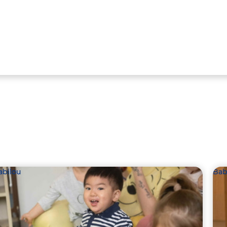
abilou
Bab