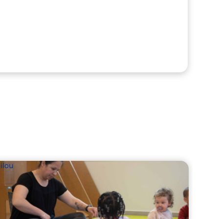
ilou
Babil