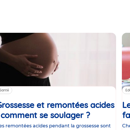
Santé
Ed
Grossesse et remontées acides
Le
: comment se soulager ?
Article
fa
es remontées acides pendant la grossesse sont
Che