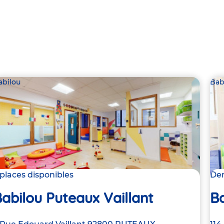
abilou
Bab
 places disponibles
Der
abilou Puteaux Vaillant
B