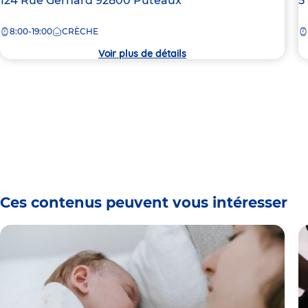
Adresse
124 Rue Gérhard
92800
Puteaux
A
5
de
d
8:00-19:00
CRÈCHE
la
la
crèche
c
Voir plus de détails
Ces contenus peuvent vous intéresser