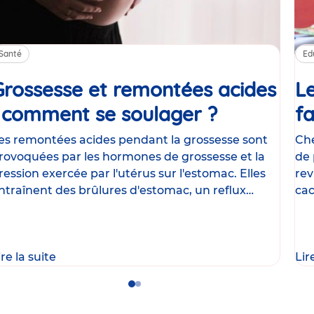
Santé
Ed
Grossesse et remontées acides
Le
: comment se soulager ?
Article
fa
es remontées acides pendant la grossesse sont
Che
rovoquées par les hormones de grossesse et la
de 
ression exercée par l'utérus sur l'estomac. Elles
rev
ntraînent des brûlures d'estomac, un reflux
cac
astrique
le
ire la suite
Lir
Go
Go
to
to
slide
slide