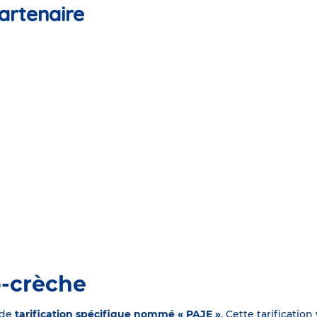
artenaire
o-crèche
 de
tarification spécifique nommé « PAJE »
. Cette tarificati