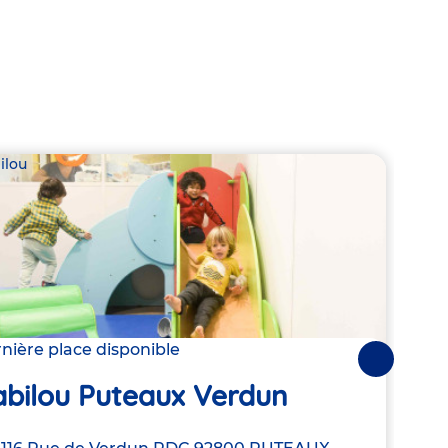
ilou
Babil
nière place disponible
Derni
Suivantes
abilou Puteaux Verdun
Ba