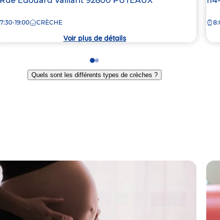
dresse
 Rue Edouard Vaillant
92800
PUTEAUX
Ad
114
e
de
7:30-19:00
CRÈCHE
8:
la
rèche
crè
Voir plus de détails
Go
Go
to
to
Quels sont les différents types de crèches ?
slide
slide
1
2