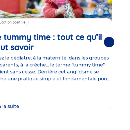
ucation positive
Alim
 tummy time : tout ce qu’il
Cha
Suivantes
ut savoir
Article
mé
con
z le pédiatre, à la maternité, dans les groupes
parents, à la crèche… le terme "tummy time"
Le la
ient sans cesse. Derrière cet anglicisme se
d’ut
he une pratique simple et fondamentale pour
temp
rapi
crée
e la suite
Lire 