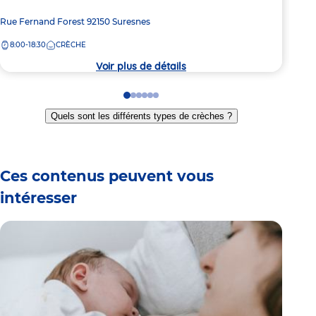
Adresse
Rue Fernand Forest
92150
Suresnes
Adre
68 R
de
de
8:00-18:30
CRÈCHE
8:
la
la
crèche
crèc
Voir plus de détails
Go
Go
Go
Go
Go
Go
to
to
to
to
to
to
Quels sont les différents types de crèches ?
slide
slide
slide
slide
slide
slide
1
2
3
4
5
6
Ces contenus peuvent vous
intéresser