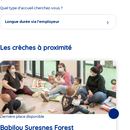
Quel type d'accueil cherchez-vous ?
Longue durée via l'employeur
Les crèches à proximité
Babilou
Bab
Suivante
Dernière place disponible
2 pl
Babilou Suresnes Forest
Ba