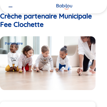
Vous
Accueil
Municipale Fee Clochette
êtes
ici
Crèche partenaire Municipale
Fee Clochette
Partenaire