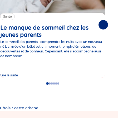
Santé
Sa
Le manque de sommeil chez les
Gr
Suivante
jeunes parents
Article
co
Le sommeil des parents : comprendre les nuits avec un nouveau-
Les 
né L'arrivée d'un bébé est un moment rempli d'émotions, de
les 
découvertes et de bonheur. Cependant, elle s'accompagne aussi
l'es
de nombreux
gast
Lire la suite
Lire 
Go
Go
Go
Go
Go
Go
to
to
to
to
to
to
slide
slide
slide
slide
slide
slide
1
2
3
4
5
6
Choisir cette crèche