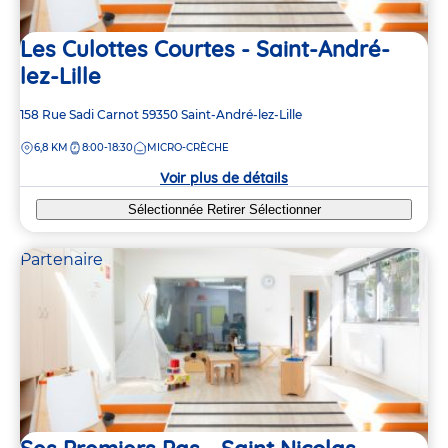
Les Culottes Courtes - Saint-André-
lez-Lille
Adresse
158 Rue Sadi Carnot
59350
Saint-André-lez-Lille
de
DISTANCE
6,8 KM
8:00-18:30
MICRO-CRÈCHE
la
crèche
Voir plus de détails
Sélectionnée
Retirer
Sélectionner
Partenaire