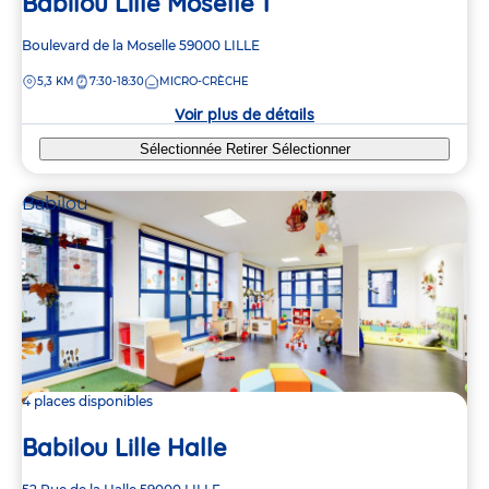
Babilou Lille Moselle 1
Adresse
Boulevard de la Moselle
59000
LILLE
de
DISTANCE
5,3 KM
7:30-18:30
MICRO-CRÈCHE
la
crèche
Voir plus de détails
Sélectionnée
Retirer
Sélectionner
Babilou
4 places disponibles
Babilou Lille Halle