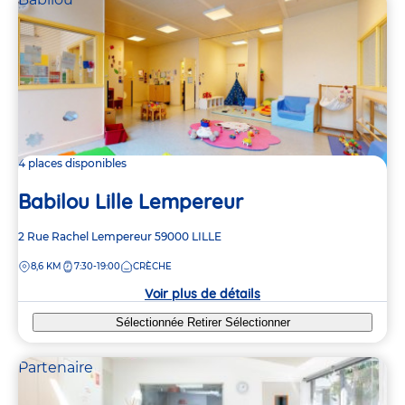
4 places disponibles
Babilou Lille Lempereur
Adresse
2 Rue Rachel Lempereur
59000
LILLE
de
DISTANCE
8,6 KM
7:30-19:00
CRÈCHE
la
crèche
Voir plus de détails
Sélectionnée
Retirer
Sélectionner
Partenaire