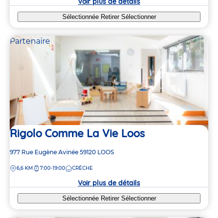
Voir plus de détails
Sélectionnée
Retirer
Sélectionner
Partenaire
Rigolo Comme La Vie Loos
Adresse
977 Rue Eugène Avinée
59120
LOOS
de
DISTANCE
6,6 KM
7:00-19:00
CRÈCHE
la
crèche
Voir plus de détails
Sélectionnée
Retirer
Sélectionner