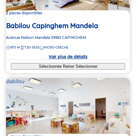
2 places disponibles
Babilou Capinghem Mandela
Adresse
Avenue Nelson Mandela
59160
CAPINGHEM
de
DISTANCE
870 M
7:30-18:30
MICRO-CRÈCHE
la
crèche
Voir plus de détails
Sélectionnée
Retirer
Sélectionner
Babilou