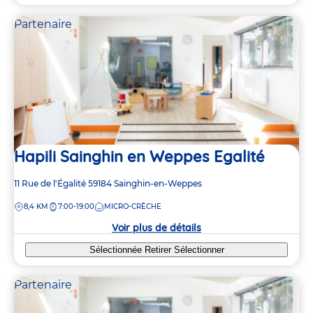
Partenaire
Hapili Sainghin en Weppes Egalité
Adresse
11 Rue de l'Égalité
59184
Sainghin-en-Weppes
de
DISTANCE
8,4 KM
7:00-19:00
MICRO-CRÈCHE
la
crèche
Voir plus de détails
Sélectionnée
Retirer
Sélectionner
Partenaire