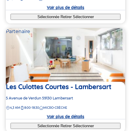
crèche
Voir plus de détails
Sélectionnée
Retirer
Sélectionner
Partenaire
Les Culottes Courtes - Lambersart
Adresse
5 Avenue de Verdun
59130
Lambersart
de
DISTANCE
4,3 KM
8:00-18:30
MICRO-CRÈCHE
la
crèche
Voir plus de détails
Sélectionnée
Retirer
Sélectionner