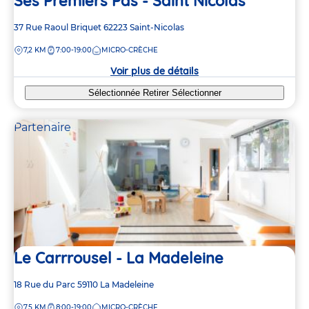
Ses Premiers Pas - Saint Nicolas
Adresse
37 Rue Raoul Briquet
62223
Saint-Nicolas
de
DISTANCE
7,2 KM
7:00-19:00
MICRO-CRÈCHE
la
crèche
Voir plus de détails
Sélectionnée
Retirer
Sélectionner
Partenaire
Le Carrrousel - La Madeleine
Adresse
18 Rue du Parc
59110
La Madeleine
de
DISTANCE
7,5 KM
8:00-19:00
MICRO-CRÈCHE