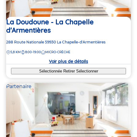
La Doudoune - La Chapelle
d'Armentières
Adresse
288 Route Nationale
59930
La Chapelle-d'Armentières
de
DISTANCE
5,8 KM
8:00-19:00
MICRO-CRÈCHE
la
crèche
Voir plus de détails
Sélectionnée
Retirer
Sélectionner
Partenaire
3
3
2
2
2
2