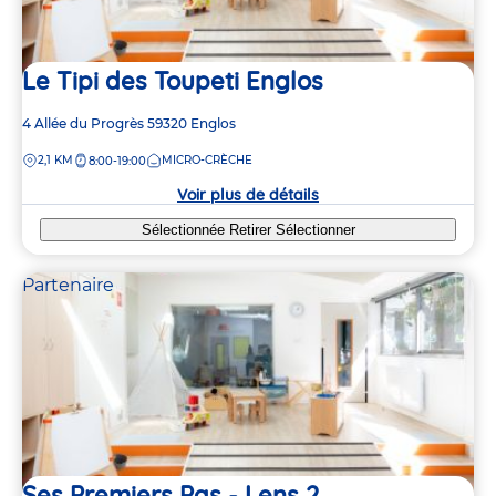
Le Tipi des Toupeti Englos
Adresse
4 Allée du Progrès
59320
Englos
de
DISTANCE
2,1 KM
MICRO-CRÈCHE
8:00-19:00
la
crèche
Voir plus de détails
Sélectionnée
Retirer
Sélectionner
Partenaire
Ses Premiers Pas - Lens 2