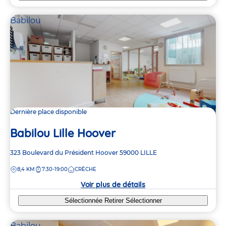
Babilou
Dernière place disponible
Babilou Lille Hoover
Adresse
323 Boulevard du Président Hoover
59000
LILLE
de
DISTANCE
8,4 KM
7:30-19:00
CRÈCHE
la
crèche
Voir plus de détails
Sélectionnée
Retirer
Sélectionner
Babilou