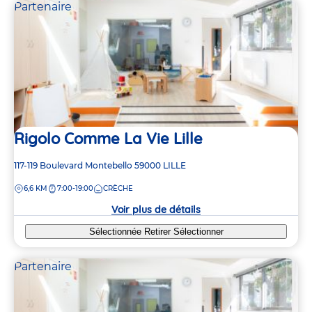
Partenaire
Rigolo Comme La Vie Lille
Adresse
117-119 Boulevard Montebello
59000
LILLE
de
DISTANCE
6,6 KM
7:00-19:00
CRÈCHE
la
crèche
Voir plus de détails
Sélectionnée
Retirer
Sélectionner
Partenaire