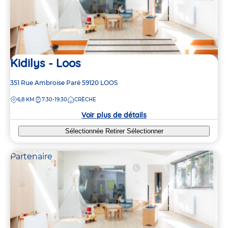
Kidilys - Loos
Adresse
351 Rue Ambroise Paré
59120
LOOS
de
DISTANCE
6,8 KM
7:30-19:30
CRÈCHE
la
crèche
Voir plus de détails
Sélectionnée
Retirer
Sélectionner
Partenaire