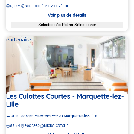
de
DISTANCE
6,0 KM
8:00-19:00
MICRO-CRÈCHE
la
crèche
Voir plus de détails
Sélectionnée
Retirer
Sélectionner
Partenaire
Les Culottes Courtes - Marquette-lez-
Lille
Adresse
14 Rue Georges Maertens
59520
Marquette-lez-Lille
de
DISTANCE
6,3 KM
8:00-18:30
MICRO-CRÈCHE
la
crèche