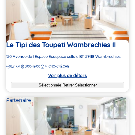
Le Tipi des Toupeti Wambrechies II
Adresse
150 Avenue de l'Espace
Ecospace cellule B11
59118
Wambrechies
de
DISTANCE
8,7 KM
8:00-19:00
MICRO-CRÈCHE
la
crèche
Voir plus de détails
Sélectionnée
Retirer
Sélectionner
Partenaire