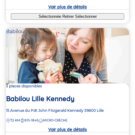
crèche
Voir plus de détails
Sélectionnée
Retirer
Sélectionner
Babilou
3 places disponibles
Babilou Lille Kennedy
Adresse
15 Avenue du Pdt John Fitzgerald Kennedy
59800
Lille
de
DISTANCE
7,5 KM
8:15-18:45
MICRO-CRÈCHE
la
crèche
Voir plus de détails