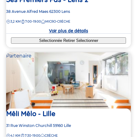
Adresse
38 Avenue Alfred Maes
62300
Lens
de
DISTANCE
3,2 KM
7:00-19:00
MICRO-CRÈCHE
la
crèche
Voir plus de détails
Sélectionnée
Retirer
Sélectionner
Partenaire
Mêli Mêlo - Lille
Adresse
31 Rue Winston Churchill
59160
Lille
de
DISTANCE
4,1 KM
7:30-19:00
CRÈCHE
la