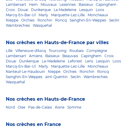
Lambersart
Hem
Mouvaux
Lezennes
Baisieux
Capinghem
Croix
Douai
Dunkerque
La Madeleine
Lesquin
Loos
Marcq-En-Bar-Ul
Marly
Marquette-Lez-Lille
Moncheaux
Nieppe
Orchies
Ronchin
Roncq
Sainghin-En-Weppes
Seclin
Wambrechies
Wasquehal
Nos crèches en Hauts-de-France par villes
Lille
Villeneuve-d'Ascq
Tourcoing
Roubaix
Compiègne
Lambersart
Amiens
Baisieux
Beauvais
Capinghem
Croix
Douai
Dunkerque
La-Madeleine
Leforest
Lens
Lesquin
Loos
Marcq-En-Bar-Ul
Marly
Marquette-Lez-Lille
Moncheaux
Nanteuil-Le-Haudouin
Nieppe
Orchies
Ronchin
Roncq
Sainghin-En-Weppes
aint-Quentin
Seclin
Wambrechies
Wasquehal
Nos crèches en Hauts-de-France
Nord
Oise
Pas-de-Calais
Aisne
Somme
Nos crèches en France