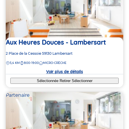
Aux Heures Douces - Lambersart
Adresse
2 Place de la Cessoie
59130
Lambersart
de
DISTANCE
5,4 KM
8:00-19:00
MICRO-CRÈCHE
la
crèche
Voir plus de détails
Sélectionnée
Retirer
Sélectionner
Partenaire