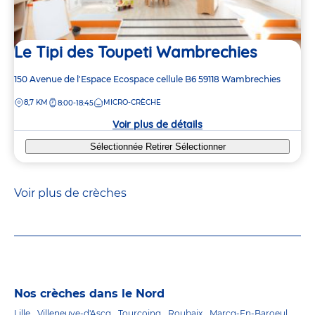
Le Tipi des Toupeti Wambrechies
Adresse
150 Avenue de l'Espace
Ecospace cellule B6
59118
Wambrechies
de
DISTANCE
8,7 KM
MICRO-CRÈCHE
8:00-18:45
la
crèche
Voir plus de détails
Sélectionnée
Retirer
Sélectionner
Voir plus de crèches
Nos crèches dans le Nord
Lille
Villeneuve-d'Ascq
Tourcoing
Roubaix
Marcq-En-Baroeul