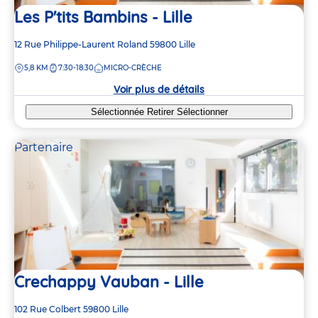
Les P'tits Bambins - Lille
Adresse
12 Rue Philippe-Laurent Roland
59800
Lille
de
DISTANCE
5,8 KM
7:30-18:30
MICRO-CRÈCHE
la
crèche
Voir plus de détails
6
6
Sélectionnée
Retirer
Sélectionner
Partenaire
2
2
Crechappy Vauban - Lille
Adresse
102 Rue Colbert
59800
Lille