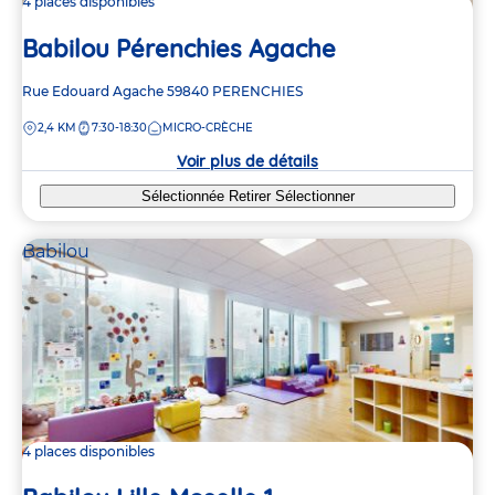
4 places disponibles
Babilou Pérenchies Agache
Adresse
Rue Edouard Agache
59840
PERENCHIES
de
DISTANCE
2,4 KM
7:30-18:30
MICRO-CRÈCHE
la
crèche
Voir plus de détails
Sélectionnée
Retirer
Sélectionner
Babilou
4 places disponibles