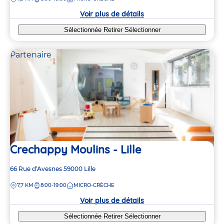
la
crèche
Voir plus de détails
Sélectionnée
Retirer
Sélectionner
Partenaire
Crechappy Moulins - Lille
Adresse
66 Rue d'Avesnes
59000
Lille
de
DISTANCE
7,7 KM
8:00-19:00
MICRO-CRÈCHE
la
crèche
Voir plus de détails
Sélectionnée
Retirer
Sélectionner