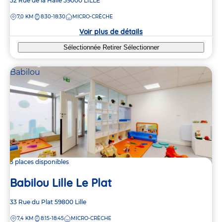
Adresse
52 Rue de la Halle
59000
LILLE
de
DISTANCE
7,0 KM
8:30-18:30
MICRO-CRÈCHE
la
crèche
Voir plus de détails
Sélectionnée
Retirer
Sélectionner
Babilou
3 places disponibles
Babilou Lille Le Plat
Adresse
33 Rue du Plat
59800
Lille
de
DISTANCE
7,4 KM
8:15-18:45
MICRO-CRÈCHE
la