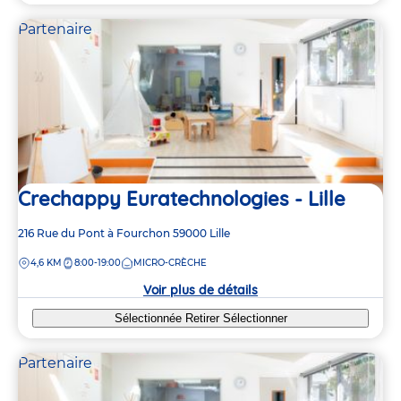
Partenaire
Crechappy Euratechnologies - Lille
Adresse
216 Rue du Pont à Fourchon
59000
Lille
de
DISTANCE
4,6 KM
8:00-19:00
MICRO-CRÈCHE
la
crèche
Voir plus de détails
Sélectionnée
Retirer
Sélectionner
Partenaire