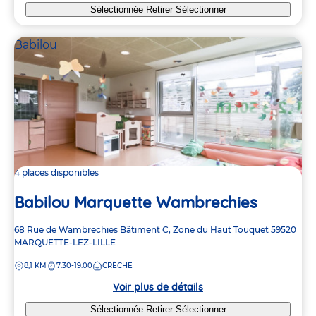
Sélectionnée
Retirer
Sélectionner
Babilou
4 places disponibles
Babilou Marquette Wambrechies
Adresse
68 Rue de Wambrechies
Bâtiment C, Zone du Haut Touquet
59520
de
MARQUETTE-LEZ-LILLE
la
DISTANCE
8,1 KM
7:30-19:00
CRÈCHE
crèche
Voir plus de détails
Sélectionnée
Retirer
Sélectionner