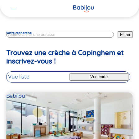
Vous
Nord
êtes
ici
Votre recherche
Filtrer
Trouvez une crèche à Capinghem et
inscrivez-vous !
Vue liste
Vue carte
Babilou