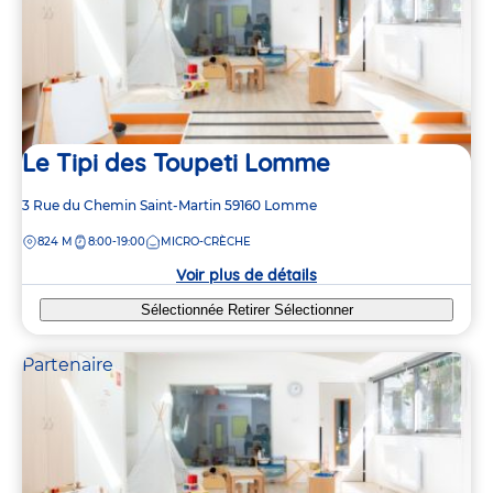
Le Tipi des Toupeti Lomme
Adresse
3 Rue du Chemin Saint-Martin
59160
Lomme
de
DISTANCE
824 M
8:00-19:00
MICRO-CRÈCHE
la
crèche
Voir plus de détails
Sélectionnée
Retirer
Sélectionner
Partenaire