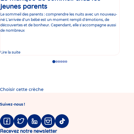
jeunes parents
Article
co
Le sommeil des parents : comprendre les nuits avec un nouveau-
Les 
né L'arrivée d'un bébé est un moment rempli d'émotions, de
les 
découvertes et de bonheur. Cependant, elle s'accompagne aussi
l'es
de nombreux
gast
Lire la suite
Lire 
Go
Go
Go
Go
Go
Go
to
to
to
to
to
to
slide
slide
slide
slide
slide
slide
1
2
3
4
5
6
Choisir cette crèche
Suivez-nous !
Facebook
Twitter
Linkedin
Instagram
Tiktok
Recevez notre newsletter