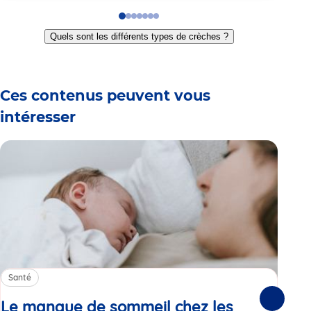
Go
Go
Go
Go
Go
Go
Go
to
to
to
to
to
to
to
Quels sont les différents types de crèches ?
slide
slide
slide
slide
slide
slide
slide
1
2
3
4
5
6
7
Ces contenus peuvent vous
intéresser
Santé
Sa
Le manque de sommeil chez les
Gr
Suivante