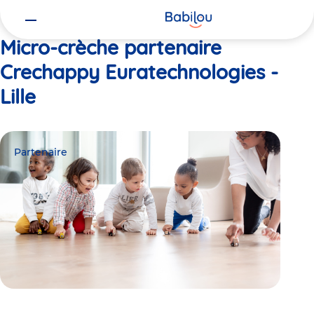
Vous
Accueil
Crechappy Euratechnologies - Lille
êtes
ici
Micro-crèche partenaire
Crechappy Euratechnologies -
Lille
Partenaire