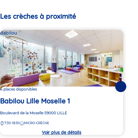
Les crèches à proximité
Babilou
Bab
Suivante
4 places disponibles
3 pl
Babilou Lille Moselle 1
Ba
Adresse
Boulevard de la Moselle
59000
LILLE
Adre
33 R
de
de
7:30-18:30
MICRO-CRÈCHE
8:
la
la
crèche
crèc
Voir plus de détails