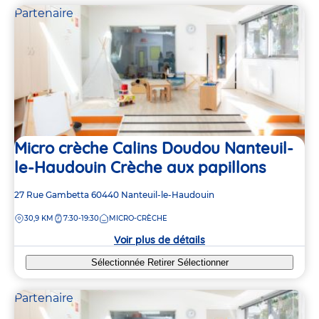
Partenaire
Micro crèche Calins Doudou Nanteuil-
le-Haudouin Crèche aux papillons
Adresse
27 Rue Gambetta
60440
Nanteuil-le-Haudouin
de
DISTANCE
30,9 KM
7:30-19:30
MICRO-CRÈCHE
la
crèche
Voir plus de détails
Sélectionnée
Retirer
Sélectionner
Partenaire