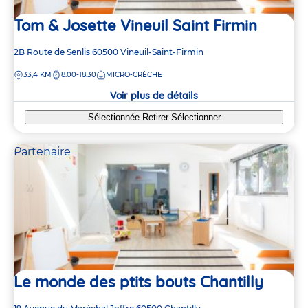
Tom & Josette Vineuil Saint Firmin
Adresse
2B Route de Senlis
60500
Vineuil-Saint-Firmin
de
DISTANCE
33,4 KM
8:00-18:30
MICRO-CRÈCHE
la
crèche
Voir plus de détails
Sélectionnée
Retirer
Sélectionner
Partenaire
4
4
Le monde des ptits bouts Chantilly