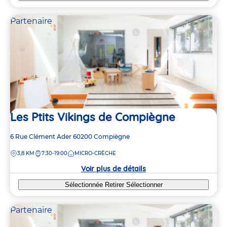
Partenaire
Les Ptits Vikings de Compiègne
Adresse
6 Rue Clément Ader
60200
Compiègne
de
DISTANCE
3,8 KM
7:30-19:00
MICRO-CRÈCHE
la
crèche
Voir plus de détails
Sélectionnée
Retirer
Sélectionner
Partenaire