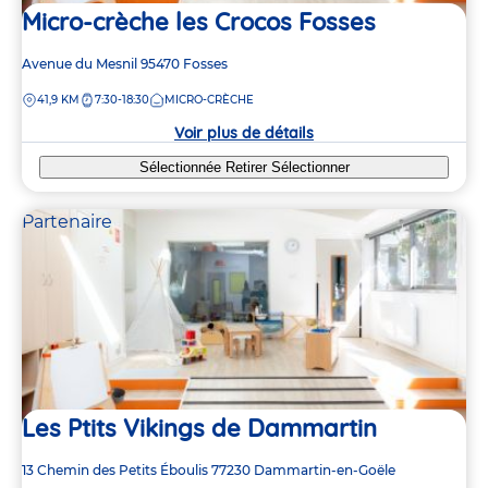
Micro-crèche les Crocos Fosses
Adresse
Avenue du Mesnil
95470
Fosses
de
DISTANCE
41,9 KM
7:30-18:30
MICRO-CRÈCHE
la
crèche
Voir plus de détails
Sélectionnée
Retirer
Sélectionner
Partenaire
Les Ptits Vikings de Dammartin
Adresse
13 Chemin des Petits Éboulis
77230
Dammartin-en-Goële