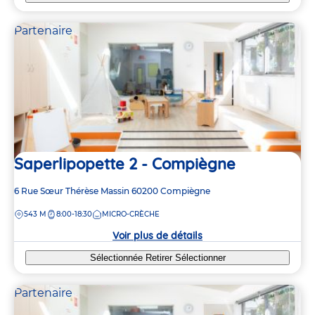
Partenaire
Saperlipopette 2 - Compiègne
Adresse
6 Rue Sœur Thérèse Massin
60200
Compiègne
de
DISTANCE
543 M
8:00-18:30
MICRO-CRÈCHE
la
crèche
Voir plus de détails
Sélectionnée
Retirer
Sélectionner
Partenaire