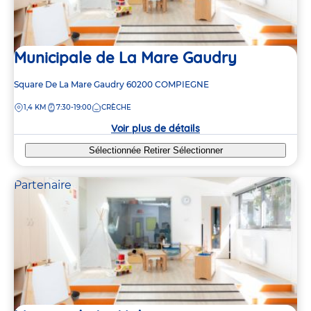
Municipale de La Mare Gaudry
Adresse
Square De La Mare Gaudry
60200
COMPIEGNE
de
DISTANCE
1,4 KM
7:30-19:00
CRÈCHE
la
crèche
Voir plus de détails
Sélectionnée
Retirer
Sélectionner
Partenaire