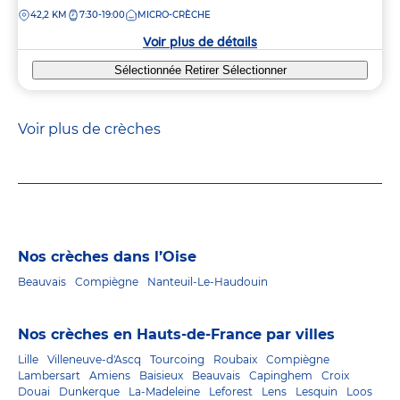
de
DISTANCE
42,2 KM
7:30-19:00
MICRO-CRÈCHE
la
crèche
Voir plus de détails
Sélectionnée
Retirer
Sélectionner
Voir plus de crèches
Nos crèches dans l’Oise
Beauvais
Compiègne
Nanteuil-Le-Haudouin
Nos crèches en Hauts-de-France par villes
Lille
Villeneuve-d'Ascq
Tourcoing
Roubaix
Compiègne
Lambersart
Amiens
Baisieux
Beauvais
Capinghem
Croix
Douai
Dunkerque
La-Madeleine
Leforest
Lens
Lesquin
Loos