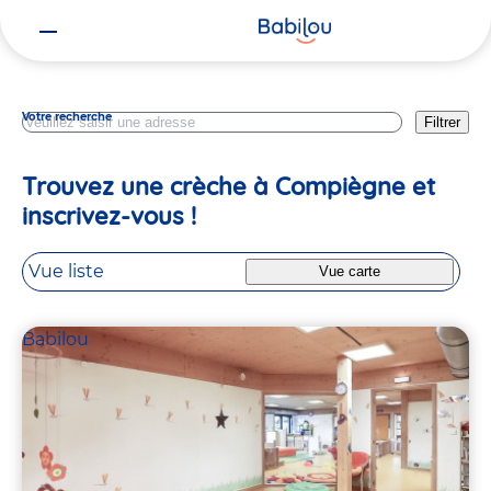
Vous
Oise
êtes
ici
Votre recherche
Filtrer
Trouvez une crèche à Compiègne et
inscrivez-vous !
Vue liste
Vue carte
Babilou