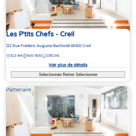
Les P'tits Chefs - Creil
Adresse
122 Rue Frédéric Auguste Bartholdi
60100
Creil
de
DISTANCE
32,5 KM
8:00-18:30
CRÈCHE
la
crèche
Voir plus de détails
Sélectionnée
Retirer
Sélectionner
Partenaire