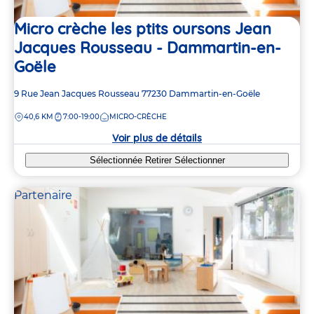
Micro crèche les ptits oursons Jean
Jacques Rousseau - Dammartin-en-
Goële
Adresse
9 Rue Jean Jacques Rousseau
77230
Dammartin-en-Goële
de
DISTANCE
40,6 KM
7:00-19:00
MICRO-CRÈCHE
la
crèche
Voir plus de détails
Sélectionnée
Retirer
Sélectionner
Partenaire