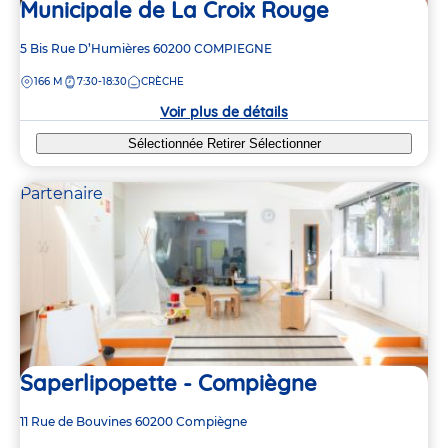
Municipale de La Croix Rouge
Adresse
5 Bis Rue D’Humières
60200
COMPIEGNE
de
DISTANCE
166 M
7:30-18:30
CRÈCHE
la
crèche
Voir plus de détails
Sélectionnée
Retirer
Sélectionner
Partenaire
Saperlipopette - Compiègne
Adresse
11 Rue de Bouvines
60200
Compiègne
de