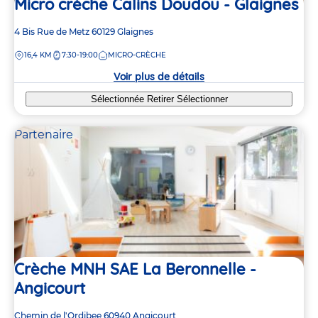
Micro crèche Calins Doudou - Glaignes
Adresse
4 Bis Rue de Metz
60129
Glaignes
de
DISTANCE
16,4 KM
7:30-19:00
MICRO-CRÈCHE
la
crèche
Voir plus de détails
Sélectionnée
Retirer
Sélectionner
Partenaire
Crèche MNH SAE La Beronnelle -
Angicourt
Adresse
Chemin de l'Ordibee
60940
Angicourt