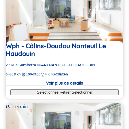
6
6
4
4
Wph - Câlins-Doudou Nanteuil Le
Haudouin
Adresse
27 Rue Gambetta
60440
NANTEUIL-LE-HAUDOUIN
de
DISTANCE
30,9 KM
8:00-19:00
MICRO-CRÈCHE
la
crèche
Voir plus de détails
Sélectionnée
Retirer
Sélectionner
Partenaire