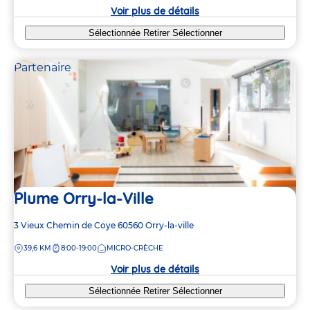
crèche
Voir plus de détails
Sélectionnée
Retirer
Sélectionner
Partenaire
Plume Orry-la-Ville
Adresse
3 Vieux Chemin de Coye
60560
Orry-la-ville
de
DISTANCE
39,6 KM
8:00-19:00
MICRO-CRÈCHE
la
crèche
Voir plus de détails
Sélectionnée
Retirer
Sélectionner