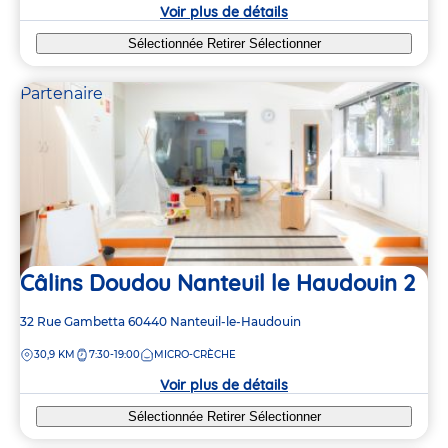
crèche
Voir plus de détails
Sélectionnée
Retirer
Sélectionner
Partenaire
Câlins Doudou Nanteuil le Haudouin 2
Adresse
32 Rue Gambetta
60440
Nanteuil-le-Haudouin
de
DISTANCE
30,9 KM
7:30-19:00
MICRO-CRÈCHE
la
crèche
Voir plus de détails
Sélectionnée
Retirer
Sélectionner