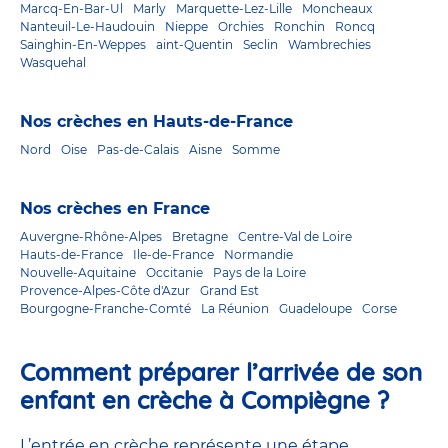
Marcq-En-Bar-Ul
Marly
Marquette-Lez-Lille
Moncheaux
Nanteuil-Le-Haudouin
Nieppe
Orchies
Ronchin
Roncq
Sainghin-En-Weppes
aint-Quentin
Seclin
Wambrechies
Wasquehal
Nos crèches en Hauts-de-France
Nord
Oise
Pas-de-Calais
Aisne
Somme
Nos crèches en France
Auvergne-Rhône-Alpes
Bretagne
Centre-Val de Loire
Hauts-de-France
Ile-de-France
Normandie
Nouvelle-Aquitaine
Occitanie
Pays de la Loire
Provence-Alpes-Côte d'Azur
Grand Est
Bourgogne-Franche-Comté
La Réunion
Guadeloupe
Corse
Comment préparer l’arrivée de son
enfant en crèche à Compiègne ?
L’entrée en crèche représente une étape