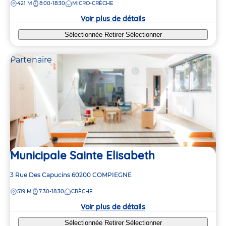
DISTANCE
421 M
8:00-18:30
MICRO-CRÈCHE
la
crèche
Voir plus de détails
Sélectionnée
Retirer
Sélectionner
Partenaire
Municipale Sainte Elisabeth
Adresse
3 Rue Des Capucins
60200
COMPIEGNE
de
DISTANCE
519 M
7:30-18:30
CRÈCHE
la
crèche
Voir plus de détails
Sélectionnée
Retirer
Sélectionner