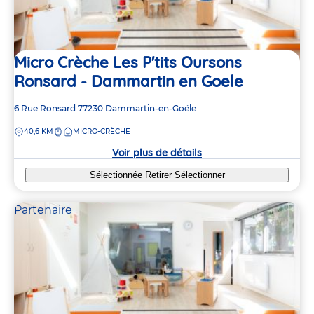
Micro Crèche Les P'tits Oursons
Ronsard - Dammartin en Goele
Adresse
6 Rue Ronsard
77230
Dammartin-en-Goële
de
DISTANCE
40,6 KM
MICRO-CRÈCHE
la
crèche
Voir plus de détails
Sélectionnée
Retirer
Sélectionner
Partenaire