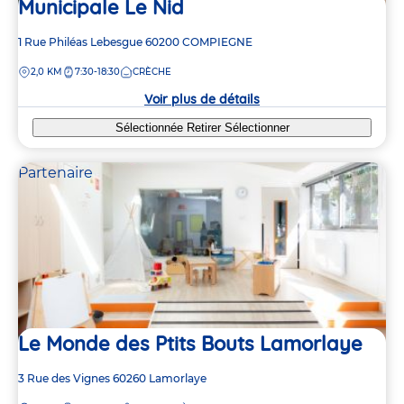
Municipale Le Nid
Adresse
1 Rue Philéas Lebesgue
60200
COMPIEGNE
de
DISTANCE
2,0 KM
7:30-18:30
CRÈCHE
la
crèche
Voir plus de détails
Sélectionnée
Retirer
Sélectionner
Partenaire
Le Monde des Ptits Bouts Lamorlaye
Adresse
3 Rue des Vignes
60260
Lamorlaye
de