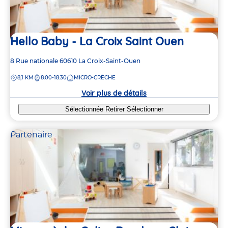
Hello Baby - La Croix Saint Ouen
Adresse
8 Rue nationale
60610
La Croix-Saint-Ouen
de
DISTANCE
8,1 KM
8:00-18:30
MICRO-CRÈCHE
la
crèche
Voir plus de détails
Sélectionnée
Retirer
Sélectionner
Partenaire