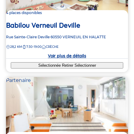
4 places disponibles
Babilou Verneuil Deville
Adresse
Rue Sainte-Claire Deville
60550
VERNEUIL EN HALATTE
de
DISTANCE
28,2 KM
7:30-19:00
CRÈCHE
la
crèche
Voir plus de détails
Sélectionnée
Retirer
Sélectionner
Partenaire