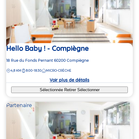
Hello Baby ! - Compiègne
Adresse
18 Rue du Fonds Pernant
60200
Compiègne
de
DISTANCE
4,8 KM
8:00-18:30
MICRO-CRÈCHE
la
crèche
Voir plus de détails
Sélectionnée
Retirer
Sélectionner
Partenaire