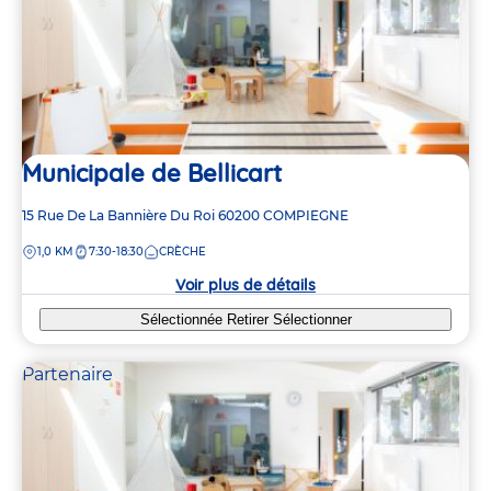
Municipale de Bellicart
Adresse
15 Rue De La Bannière Du Roi
60200
COMPIEGNE
de
DISTANCE
1,0 KM
7:30-18:30
CRÈCHE
la
crèche
Voir plus de détails
Sélectionnée
Retirer
Sélectionner
Partenaire