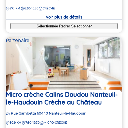
de
DISTANCE
27,1 KM
6:30-18:30
CRÈCHE
la
crèche
Voir plus de détails
Sélectionnée
Retirer
Sélectionner
Partenaire
Micro crèche Calins Doudou Nanteuil-
le-Haudouin Crèche au Château
Adresse
24 Rue Gambetta
60440
Nanteuil-le-Haudouin
de
DISTANCE
30,9 KM
7:30-19:30
MICRO-CRÈCHE
la