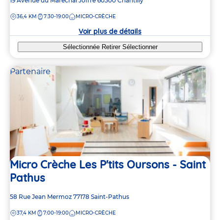
Adresse
19 Avenue du Maréchal Joffre
60500
Chantilly
de
DISTANCE
36,4 KM
7:30-19:00
MICRO-CRÈCHE
la
crèche
Voir plus de détails
Sélectionnée
Retirer
Sélectionner
Partenaire
Micro Crèche Les P'tits Oursons - Saint
Pathus
Adresse
58 Rue Jean Mermoz
77178
Saint-Pathus
de
DISTANCE
37,4 KM
7:00-19:00
MICRO-CRÈCHE
la