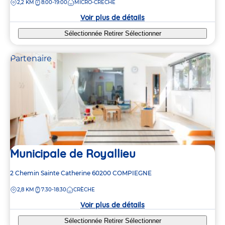
DISTANCE
2,2 KM
8:00-19:00
MICRO-CRÈCHE
la
crèche
Voir plus de détails
Sélectionnée
Retirer
Sélectionner
Partenaire
Municipale de Royallieu
Adresse
2 Chemin Sainte Catherine
60200
COMPIEGNE
de
DISTANCE
2,8 KM
7:30-18:30
CRÈCHE
la
crèche
Voir plus de détails
Sélectionnée
Retirer
Sélectionner