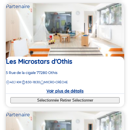
Partenaire
Les Microstars d'Othis
Adresse
5 Rue de la cigale
77280
Othis
de
DISTANCE
40,1 KM
8:30-18:30
MICRO-CRÈCHE
la
crèche
Voir plus de détails
Sélectionnée
Retirer
Sélectionner
Partenaire