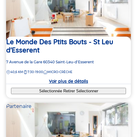
Le Monde Des Ptits Bouts - St Leu
d'Esserent
Adresse
7 Avenue de la Gare
60340
Saint-Leu-d'Esserent
de
DISTANCE
40,6 KM
7:30-19:00
MICRO-CRÈCHE
la
crèche
Voir plus de détails
Sélectionnée
Retirer
Sélectionner
Partenaire