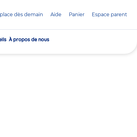
place dès demain
Aide
Panier
crèche(s)
Espace parent
sélectionnée(s)
ils
À propos de nous
30
30