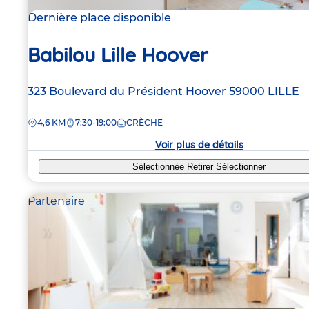
Dernière place disponible
Babilou Lille Hoover
Adresse
323 Boulevard du Président Hoover
59000
LILLE
de
DISTANCE
4,6 KM
7:30-19:00
CRÈCHE
la
crèche
Voir plus de détails
Sélectionnée
Retirer
Sélectionner
Partenaire