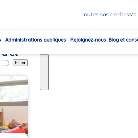
Toutes nos crèches
Ma 
s
Administrations publiques
Rejoignez-nous
Blog et conse
Navigation
rd et
principale
Filtrer