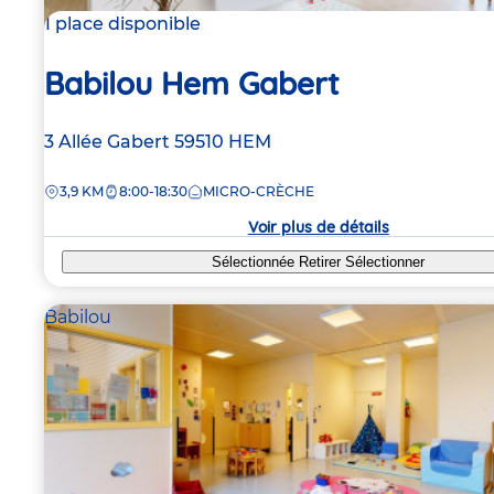
1 place disponible
Babilou Hem Gabert
Adresse
3 Allée Gabert
59510
HEM
de
DISTANCE
3,9 KM
8:00-18:30
MICRO-CRÈCHE
la
crèche
Voir plus de détails
Sélectionnée
Retirer
Sélectionner
Babilou