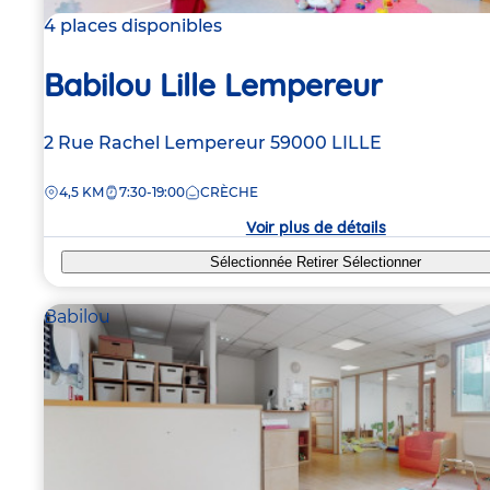
4 places disponibles
Babilou Lille Lempereur
Adresse
2 Rue Rachel Lempereur
59000
LILLE
de
DISTANCE
4,5 KM
7:30-19:00
CRÈCHE
la
crèche
Voir plus de détails
Sélectionnée
Retirer
Sélectionner
Babilou