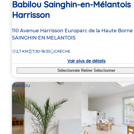
Babilou Sainghin-en-Mélantois
Harrisson
Adresse
110 Avenue Harrisson
Europarc de la Haute Borne
de
SAINGHIN EN MELANTOIS
la
DISTANCE
2,7 KM
7:30-18:30
CRÈCHE
crèche
Voir plus de détails
Sélectionnée
Retirer
Sélectionner
Babilou