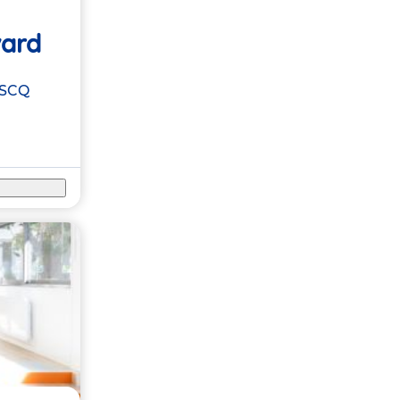
vard
ASCQ