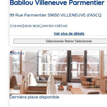
Babilou Villeneuve Parmentier
Adresse
99 Rue Parmentier
59650
VILLENEUVE d’ASCQ
de
DISTANCE
1,9 KM
8:00-18:30
MICRO-CRÈCHE
la
crèche
Voir plus de détails
Sélectionnée
Retirer
Sélectionner
Babilou
Dernière place disponible