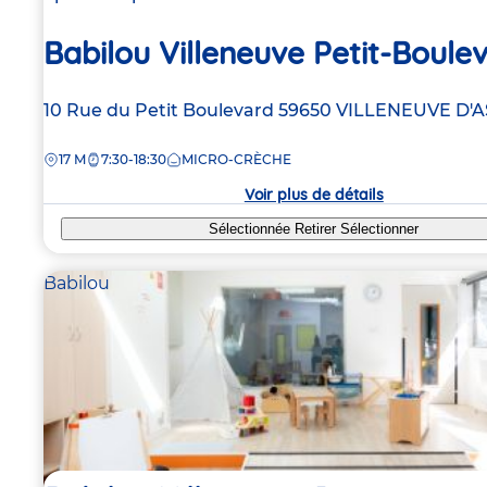
Babilou Villeneuve Petit-Boule
Adresse
10 Rue du Petit Boulevard
59650
VILLENEUVE D'
de
DISTANCE
17 M
7:30-18:30
MICRO-CRÈCHE
la
crèche
Voir plus de détails
Sélectionnée
Retirer
Sélectionner
Babilou