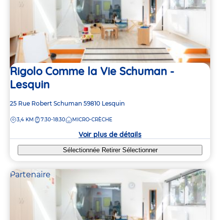
Rigolo Comme la Vie Schuman -
Lesquin
Adresse
25 Rue Robert Schuman
59810
Lesquin
de
DISTANCE
3,4 KM
7:30-18:30
MICRO-CRÈCHE
la
2
2
crèche
Voir plus de détails
2
2
6
6
Sélectionnée
Retirer
Sélectionner
Partenaire
3
3
2
2
2
2