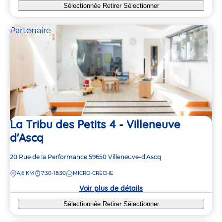
Sélectionnée
Retirer
Sélectionner
Partenaire
La Tribu des Petits 4 - Villeneuve
d'Ascq
Adresse
20 Rue de la Performance
59650
Villeneuve-d'Ascq
de
DISTANCE
4,6 KM
7:30-18:30
MICRO-CRÈCHE
la
crèche
Voir plus de détails
Sélectionnée
Retirer
Sélectionner