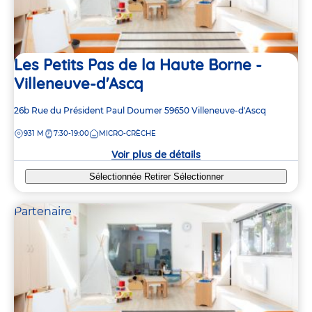
Les Petits Pas de la Haute Borne -
Villeneuve-d'Ascq
Adresse
26b Rue du Président Paul Doumer
59650
Villeneuve-d'Ascq
de
DISTANCE
931 M
7:30-19:00
MICRO-CRÈCHE
la
crèche
Voir plus de détails
Sélectionnée
Retirer
Sélectionner
Partenaire