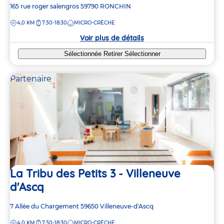
Adresse
165 rue roger salengros
59790
RONCHIN
de
DISTANCE
4,0 KM
7:30-18:30
MICRO-CRÈCHE
la
crèche
Voir plus de détails
Sélectionnée
Retirer
Sélectionner
Partenaire
La Tribu des Petits 3 - Villeneuve
d'Ascq
Adresse
7 Allée du Chargement
59650
Villeneuve-d'Ascq
de
DISTANCE
4,0 KM
7:30-18:30
MICRO-CRÈCHE