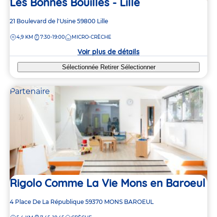
Les Bonnes Bouilles - Lille
Adresse
21 Boulevard de l'Usine
59800
Lille
de
DISTANCE
4,9 KM
7:30-19:00
MICRO-CRÈCHE
la
crèche
Voir plus de détails
Sélectionnée
Retirer
Sélectionner
Partenaire
Rigolo Comme La Vie Mons en Baroeul
Adresse
4 Place De La République
59370
MONS BAROEUL
de