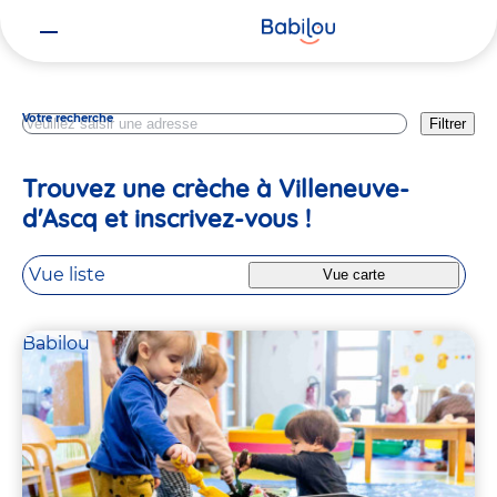
Vous
Nord
êtes
ici
Votre recherche
Filtrer
Trouvez une crèche à Villeneuve-
d'Ascq et inscrivez-vous !
Vue liste
Vue carte
Babilou