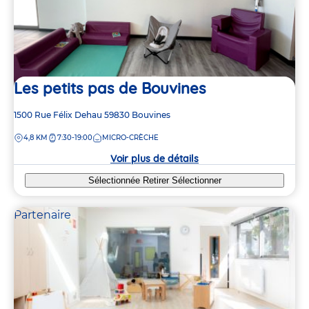
Les petits pas de Bouvines
Adresse
1500 Rue Félix Dehau
59830
Bouvines
de
DISTANCE
4,8 KM
7:30-19:00
MICRO-CRÈCHE
la
crèche
Voir plus de détails
Sélectionnée
Retirer
Sélectionner
Partenaire