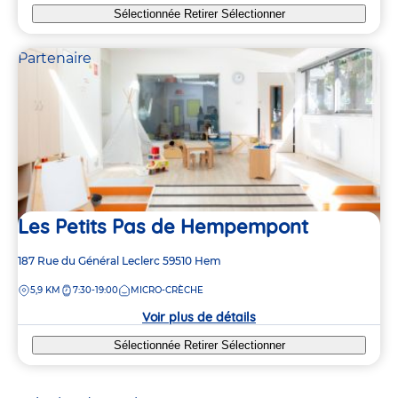
Sélectionnée
Retirer
Sélectionner
Partenaire
Les Petits Pas de Hempempont
Adresse
187 Rue du Général Leclerc
59510
Hem
de
DISTANCE
5,9 KM
7:30-19:00
MICRO-CRÈCHE
la
crèche
Voir plus de détails
Sélectionnée
Retirer
Sélectionner