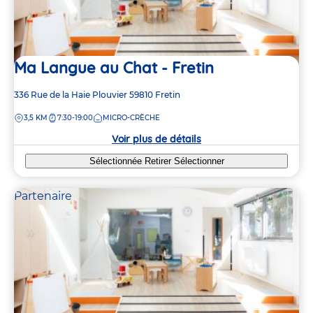
3
3
Ma Langue au Chat - Fretin
5
5
Adresse
336 Rue de la Haie Plouvier
59810
Fretin
de
DISTANCE
3,5 KM
7:30-19:00
MICRO-CRÈCHE
la
2
2
crèche
Voir plus de détails
Sélectionnée
Retirer
Sélectionner
Partenaire