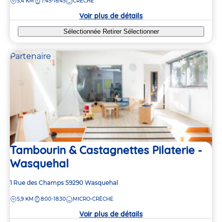
DISTANCE
5,4 KM
7:45-18:45
CRÈCHE
la
crèche
Voir plus de détails
Sélectionnée
Retirer
Sélectionner
Partenaire
Tambourin & Castagnettes Pilaterie -
Wasquehal
Adresse
1 Rue des Champs
59290
Wasquehal
de
DISTANCE
5,9 KM
8:00-18:30
MICRO-CRÈCHE
la
crèche
Voir plus de détails