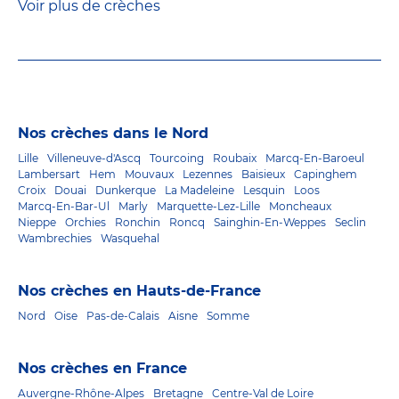
Voir plus de crèches
Nos crèches dans le Nord
Lille
Villeneuve-d'Ascq
Tourcoing
Roubaix
Marcq-En-Baroeul
Lambersart
Hem
Mouvaux
Lezennes
Baisieux
Capinghem
Croix
Douai
Dunkerque
La Madeleine
Lesquin
Loos
Marcq-En-Bar-Ul
Marly
Marquette-Lez-Lille
Moncheaux
Nieppe
Orchies
Ronchin
Roncq
Sainghin-En-Weppes
Seclin
Wambrechies
Wasquehal
Nos crèches en Hauts-de-France
Nord
Oise
Pas-de-Calais
Aisne
Somme
Nos crèches en France
Auvergne-Rhône-Alpes
Bretagne
Centre-Val de Loire