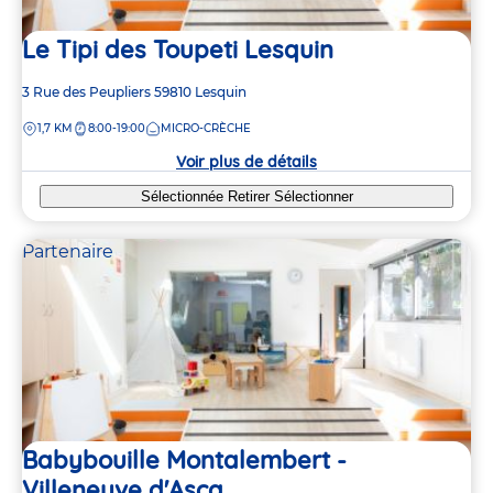
Le Tipi des Toupeti Lesquin
Adresse
3 Rue des Peupliers
59810
Lesquin
de
DISTANCE
1,7 KM
8:00-19:00
MICRO-CRÈCHE
la
crèche
Voir plus de détails
Sélectionnée
Retirer
Sélectionner
Partenaire
Babybouille Montalembert -
Villeneuve d'Ascq