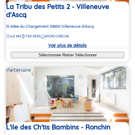
La Tribu des Petits 2 - Villeneuve
d'Ascq
Adresse
15 Allée du Chargement
59650
Villeneuve-d'Ascq
de
DISTANCE
4,0 KM
7:30-18:30
MICRO-CRÈCHE
la
crèche
Voir plus de détails
Sélectionnée
Retirer
Sélectionner
Partenaire
L'ile des Ch'tis Bambins - Ronchin