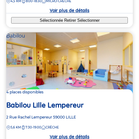
DISTANCE
4,5 KM
8:00-18:30
MICRO-CRÈCHE
la
crèche
Voir plus de détails
Sélectionnée
Retirer
Sélectionner
Babilou
4 places disponibles
Babilou Lille Lempereur
Adresse
2 Rue Rachel Lempereur
59000
LILLE
de
DISTANCE
5,6 KM
7:30-19:00
CRÈCHE
la
crèche
Voir plus de détails