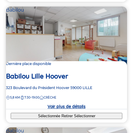
Babilou
Dernière place disponible
Babilou Lille Hoover
Adresse
323 Boulevard du Président Hoover
59000
LILLE
de
DISTANCE
5,8 KM
7:30-19:00
CRÈCHE
la
crèche
Voir plus de détails
Sélectionnée
Retirer
Sélectionner
Babilou