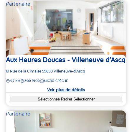
Partenaire
Aux Heures Douces - Villeneuve d'Ascq
Adresse
61 Rue de la Cimaise
59650
Villeneuve-d'Ascq
de
DISTANCE
4,7 KM
8:00-19:00
MICRO-CRÈCHE
la
crèche
Voir plus de détails
Sélectionnée
Retirer
Sélectionner
Partenaire