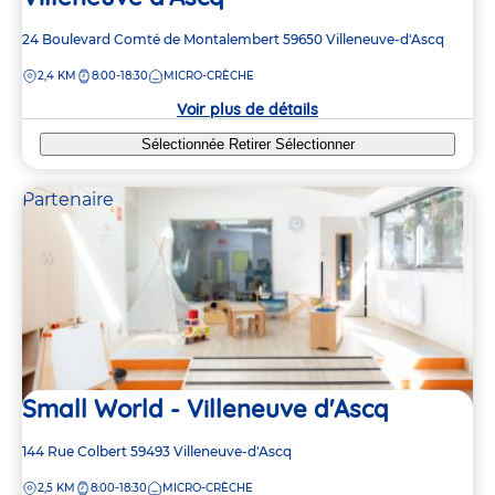
Adresse
24 Boulevard Comté de Montalembert
59650
Villeneuve-d'Ascq
de
DISTANCE
2,4 KM
8:00-18:30
MICRO-CRÈCHE
la
crèche
Voir plus de détails
Sélectionnée
Retirer
Sélectionner
Partenaire
Small World - Villeneuve d'Ascq
Adresse
144 Rue Colbert
59493
Villeneuve-d'Ascq
de
DISTANCE
2,5 KM
8:00-18:30
MICRO-CRÈCHE
la