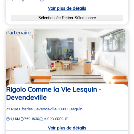
la
crèche
Voir plus de détails
Sélectionnée
Retirer
Sélectionner
Partenaire
Rigolo Comme la Vie Lesquin -
Devendeville
Adresse
27 Rue Charles Devendeville
59810
Lesquin
de
DISTANCE
4,1 KM
7:30-18:30
MICRO-CRÈCHE
la
crèche
Voir plus de détails