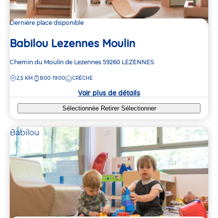
Dernière place disponible
Babilou Lezennes Moulin
Adresse
Chemin du Moulin de Lezennes
59260
LEZENNES
de
DISTANCE
2,5 KM
8:00-19:00
CRÈCHE
la
crèche
Voir plus de détails
Sélectionnée
Retirer
Sélectionner
Babilou