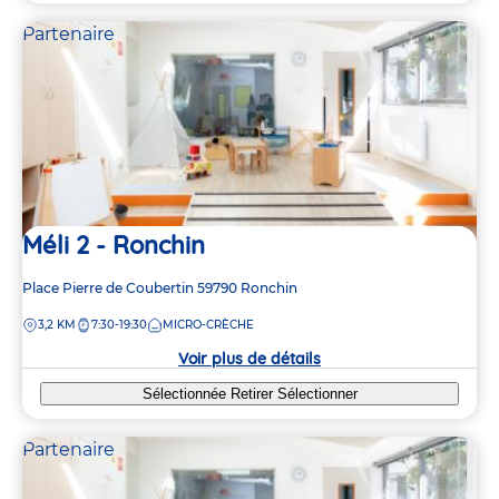
Partenaire
Méli 2 - Ronchin
Adresse
Place Pierre de Coubertin
59790
Ronchin
de
DISTANCE
3,2 KM
7:30-19:30
MICRO-CRÈCHE
la
crèche
Voir plus de détails
Sélectionnée
Retirer
Sélectionner
Partenaire