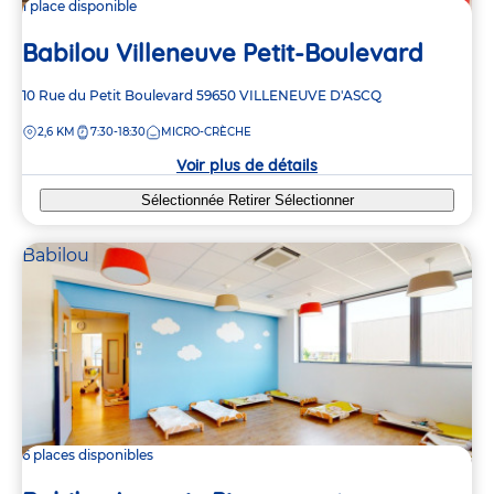
1 place disponible
Babilou Villeneuve Petit-Boulevard
Adresse
10 Rue du Petit Boulevard
59650
VILLENEUVE D'ASCQ
de
DISTANCE
2,6 KM
7:30-18:30
MICRO-CRÈCHE
la
crèche
Voir plus de détails
Sélectionnée
Retirer
Sélectionner
Babilou
6 places disponibles