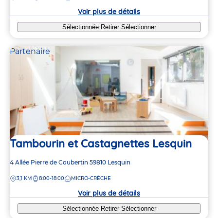
crèche
Voir plus de détails
Sélectionnée
Retirer
Sélectionner
Partenaire
Tambourin et Castagnettes Lesquin
Adresse
4 Allée Pierre de Coubertin
59810
Lesquin
de
DISTANCE
3,1 KM
8:00-18:00
MICRO-CRÈCHE
la
crèche
Voir plus de détails
Sélectionnée
Retirer
Sélectionner