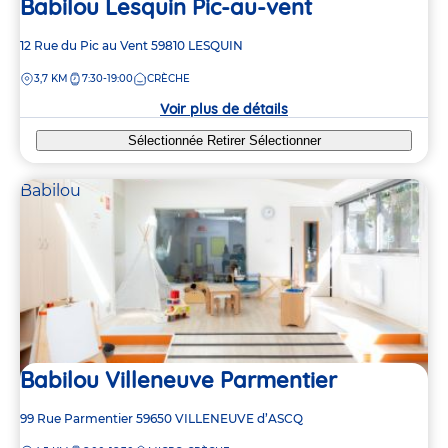
Babilou Lesquin Pic-au-vent
Adresse
12 Rue du Pic au Vent
59810
LESQUIN
de
DISTANCE
3,7 KM
7:30-19:00
CRÈCHE
la
crèche
Voir plus de détails
Sélectionnée
Retirer
Sélectionner
Babilou
Babilou Villeneuve Parmentier
Adresse
99 Rue Parmentier
59650
VILLENEUVE d’ASCQ
de