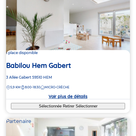
1 place disponible
Babilou Hem Gabert
Adresse
3 Allée Gabert
59510
HEM
de
DISTANCE
5,9 KM
8:00-18:30
MICRO-CRÈCHE
la
crèche
Voir plus de détails
Sélectionnée
Retirer
Sélectionner
Partenaire