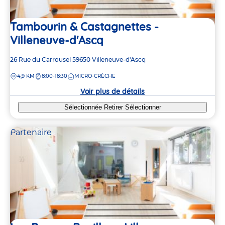
Tambourin & Castagnettes -
Villeneuve-d'Ascq
Adresse
26 Rue du Carrousel
59650
Villeneuve-d'Ascq
de
DISTANCE
4,9 KM
8:00-18:30
MICRO-CRÈCHE
la
crèche
Voir plus de détails
Sélectionnée
Retirer
Sélectionner
Partenaire