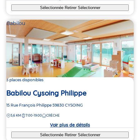
Sélectionnée
Retirer
Sélectionner
Babilou
3 places disponibles
Babilou Cysoing Philippe
Adresse
15 Rue François Philippe
59830
CYSOING
de
DISTANCE
5,6 KM
7:00-19:00
CRÈCHE
la
crèche
Voir plus de détails
Sélectionnée
Retirer
Sélectionner