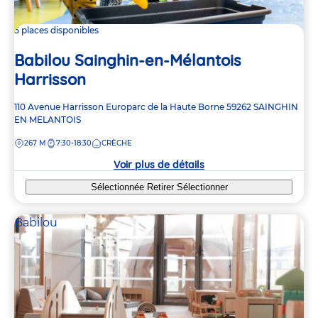
5 places disponibles
Babilou Sainghin-en-Mélantois
Harrisson
Adresse
110 Avenue Harrisson
Europarc de la Haute Borne
59262
SAINGHIN
de
EN MELANTOIS
la
DISTANCE
267 M
7:30-18:30
CRÈCHE
crèche
Voir plus de détails
Sélectionnée
Retirer
Sélectionner
Babilou