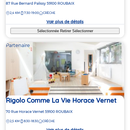
Adresse
87 Rue Bernard Palissy
59100
ROUBAIX
de
DISTANCE
2,4 KM
7:30-19:00
CRÈCHE
la
crèche
Voir plus de détails
Sélectionnée
Retirer
Sélectionner
Partenaire
Rigolo Comme La Vie Horace Vernet
Adresse
70 Rue Horace Vernet
59100
ROUBAIX
de
DISTANCE
2,5 KM
8:30-18:30
CRÈCHE
la
crèche
Voir plus de détails