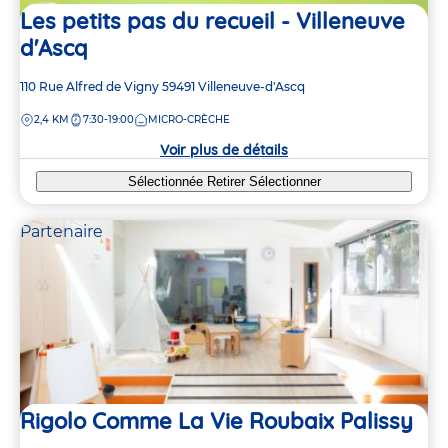
Les petits pas du recueil - Villeneuve
d'Ascq
Adresse
110 Rue Alfred de Vigny
59491
Villeneuve-d'Ascq
de
DISTANCE
2,4 KM
7:30-19:00
MICRO-CRÈCHE
la
crèche
Voir plus de détails
Sélectionnée
Retirer
Sélectionner
Partenaire
Rigolo Comme La Vie Roubaix Palissy