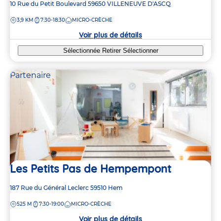
Adresse
10 Rue du Petit Boulevard
59650
VILLENEUVE D'ASCQ
de
DISTANCE
3,9 KM
7:30-18:30
MICRO-CRÈCHE
la
crèche
Voir plus de détails
Sélectionnée
Retirer
Sélectionner
Partenaire
Les Petits Pas de Hempempont
Adresse
187 Rue du Général Leclerc
59510
Hem
de
DISTANCE
525 M
7:30-19:00
MICRO-CRÈCHE
la
crèche
Voir plus de détails