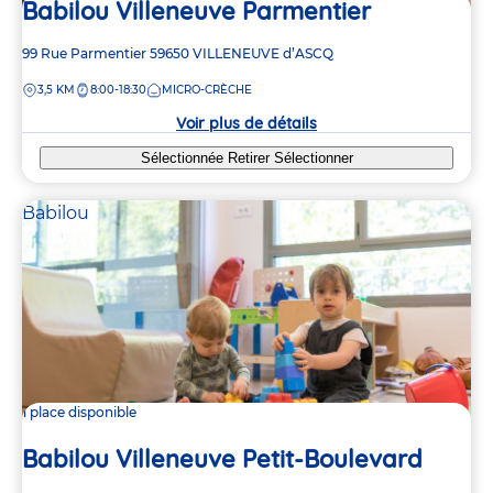
Babilou Villeneuve Parmentier
Adresse
99 Rue Parmentier
59650
VILLENEUVE d’ASCQ
de
DISTANCE
3,5 KM
8:00-18:30
MICRO-CRÈCHE
la
crèche
Voir plus de détails
Sélectionnée
Retirer
Sélectionner
Babilou
1 place disponible
Babilou Villeneuve Petit-Boulevard