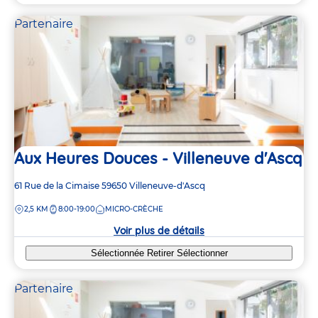
Partenaire
Aux Heures Douces - Villeneuve d'Ascq
Adresse
61 Rue de la Cimaise
59650
Villeneuve-d'Ascq
de
DISTANCE
2,5 KM
8:00-19:00
MICRO-CRÈCHE
la
crèche
Voir plus de détails
Sélectionnée
Retirer
Sélectionner
Partenaire