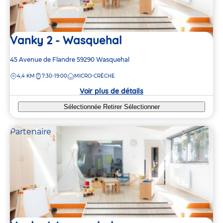
Vanky 2 - Wasquehal
Adresse
45 Avenue de Flandre
59290
Wasquehal
de
DISTANCE
4,4 KM
7:30-19:00
MICRO-CRÈCHE
la
crèche
Voir plus de détails
Sélectionnée
Retirer
Sélectionner
Partenaire