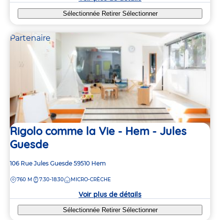
Sélectionnée
Retirer
Sélectionner
Partenaire
Rigolo comme la Vie - Hem - Jules
Guesde
Adresse
106 Rue Jules Guesde
59510
Hem
de
DISTANCE
760 M
7:30-18:30
MICRO-CRÈCHE
la
crèche
Voir plus de détails
Sélectionnée
Retirer
Sélectionner