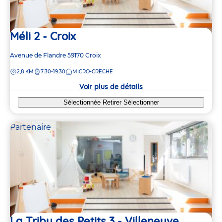
Méli 2 - Croix
Adresse
Avenue de Flandre
59170
Croix
de
DISTANCE
2,8 KM
7:30-19:30
MICRO-CRÈCHE
la
crèche
Voir plus de détails
Sélectionnée
Retirer
Sélectionner
Partenaire
La Tribu des Petits 3 - Villeneuve