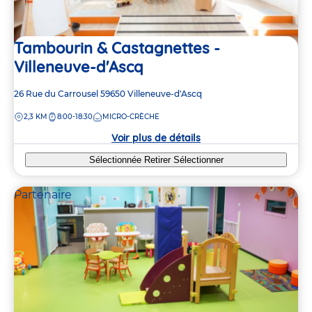
Tambourin & Castagnettes -
Villeneuve-d'Ascq
Adresse
26 Rue du Carrousel
59650
Villeneuve-d'Ascq
de
DISTANCE
2,3 KM
8:00-18:30
MICRO-CRÈCHE
la
crèche
Voir plus de détails
Sélectionnée
Retirer
Sélectionner
Partenaire