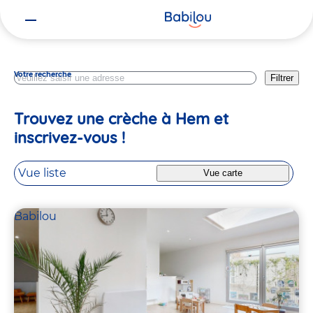
Vous
Nord
êtes
ici
Votre recherche
Filtrer
Trouvez une crèche à Hem et
inscrivez-vous !
Vue liste
Vue carte
Babilou