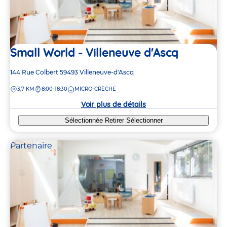
Small World - Villeneuve d'Ascq
Adresse
144 Rue Colbert
59493
Villeneuve-d'Ascq
de
DISTANCE
3,7 KM
8:00-18:30
MICRO-CRÈCHE
la
crèche
Voir plus de détails
Sélectionnée
Retirer
Sélectionner
Partenaire