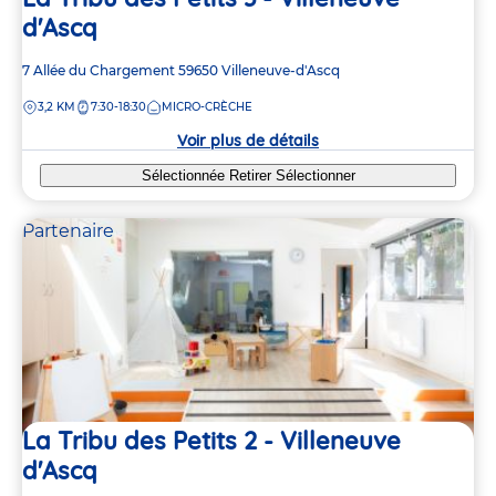
d'Ascq
Adresse
7 Allée du Chargement
59650
Villeneuve-d'Ascq
de
DISTANCE
3,2 KM
7:30-18:30
MICRO-CRÈCHE
la
crèche
Voir plus de détails
Sélectionnée
Retirer
Sélectionner
Partenaire
La Tribu des Petits 2 - Villeneuve
d'Ascq