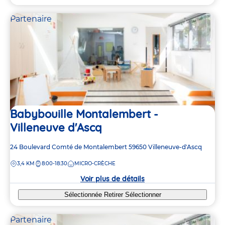
Partenaire
Babybouille Montalembert -
Villeneuve d'Ascq
Adresse
24 Boulevard Comté de Montalembert
59650
Villeneuve-d'Ascq
de
DISTANCE
3,4 KM
8:00-18:30
MICRO-CRÈCHE
la
crèche
Voir plus de détails
Sélectionnée
Retirer
Sélectionner
Partenaire