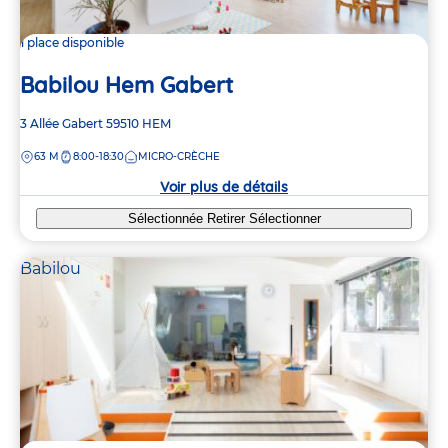
1 place disponible
Babilou Hem Gabert
Adresse
3 Allée Gabert
59510
HEM
de
DISTANCE
63 M
8:00-18:30
MICRO-CRÈCHE
la
crèche
Voir plus de détails
Sélectionnée
Retirer
Sélectionner
Babilou