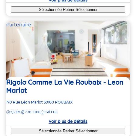
Sélectionnée
Retirer
Sélectionner
Partenaire
Rigolo Comme La Vie Roubaix - Leon
Marlot
Adresse
170 Rue Léon Marlot
59100
ROUBAIX
de
DISTANCE
2,5 KM
7:30-19:00
CRÈCHE
la
crèche
Voir plus de détails
Sélectionnée
Retirer
Sélectionner