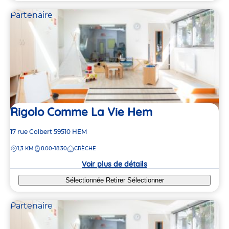
Partenaire
Rigolo Comme La Vie Hem
Adresse
17 rue Colbert
59510
HEM
de
DISTANCE
1,3 KM
8:00-18:30
CRÈCHE
la
crèche
Voir plus de détails
Sélectionnée
Retirer
Sélectionner
Partenaire