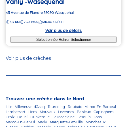
Vanly -Wasequehal
Adresse
45 Avenue de Flandre
59290
Wasquehal
de
DISTANCE
4,4 KM
7:30-19:00
MICRO-CRÈCHE
la
crèche
Voir plus de détails
Sélectionnée
Retirer
Sélectionner
Voir plus de crèches
Trouvez une crèche dans le Nord
Lille
Villeneuve-d'Ascq
Tourcoing
Roubaix
Marcq-En-Baroeul
Lambersart
Hem
Mouvaux
Lezennes
Baisieux
Capinghem
Croix
Douai
Dunkerque
La Madeleine
Lesquin
Loos
Marcq-En-Bar-Ul
Marly
Marquette-Lez-Lille
Moncheaux