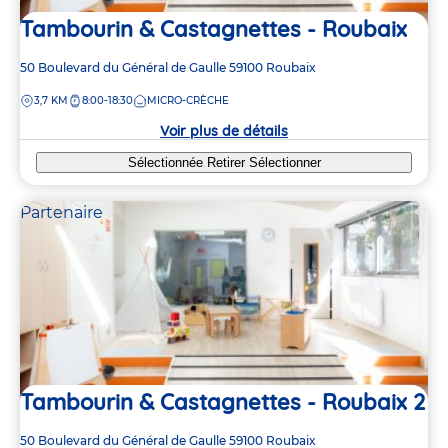
Tambourin & Castagnettes - Roubaix
Adresse
50 Boulevard du Général de Gaulle
59100
Roubaix
de
DISTANCE
3,7 KM
8:00-18:30
MICRO-CRÈCHE
la
crèche
Voir plus de détails
Sélectionnée
Retirer
Sélectionner
Partenaire
Tambourin & Castagnettes - Roubaix 2
Adresse
50 Boulevard du Général de Gaulle
59100
Roubaix