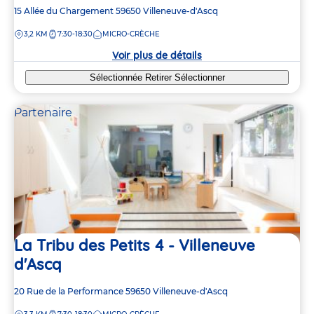
Adresse
15 Allée du Chargement
59650
Villeneuve-d'Ascq
de
DISTANCE
3,2 KM
7:30-18:30
MICRO-CRÈCHE
la
crèche
Voir plus de détails
Sélectionnée
Retirer
Sélectionner
Partenaire
La Tribu des Petits 4 - Villeneuve
4
4
d'Ascq
6
6
3
3
Adresse
20 Rue de la Performance
59650
Villeneuve-d'Ascq
de