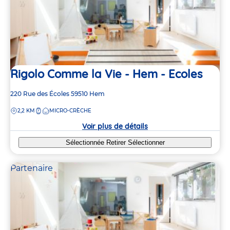
Rigolo Comme la Vie - Hem - Ecoles
Adresse
220 Rue des Écoles
59510
Hem
de
DISTANCE
2,2 KM
MICRO-CRÈCHE
la
crèche
Voir plus de détails
Sélectionnée
Retirer
Sélectionner
Partenaire