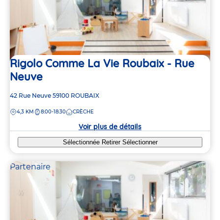
Rigolo Comme La Vie Roubaix - Rue
Neuve
Adresse
42 Rue Neuve
59100
ROUBAIX
de
DISTANCE
4,3 KM
8:00-18:30
CRÈCHE
la
crèche
Voir plus de détails
Sélectionnée
Retirer
Sélectionner
Partenaire