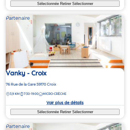
Sélectionnée
Retirer
Sélectionner
Partenaire
Vanky - Croix
Adresse
76 Rue de la Gare
59170
Croix
de
DISTANCE
3,9 KM
7:30-19:00
MICRO-CRÈCHE
la
crèche
Voir plus de détails
Sélectionnée
Retirer
Sélectionner
Partenaire