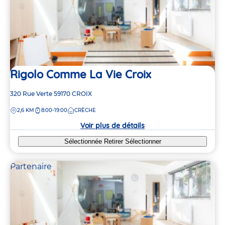
Rigolo Comme La Vie Croix
Adresse
320 Rue Verte
59170
CROIX
de
DISTANCE
2,6 KM
8:00-19:00
CRÈCHE
la
crèche
Voir plus de détails
Sélectionnée
Retirer
Sélectionner
Partenaire