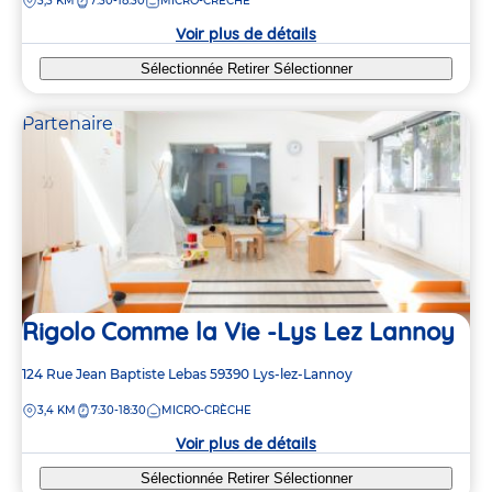
DISTANCE
3,3 KM
7:30-18:30
MICRO-CRÈCHE
2
2
la
crèche
4
4
Voir plus de détails
Sélectionnée
Retirer
Sélectionner
7
7
Partenaire
2
2
Rigolo Comme la Vie -Lys Lez Lannoy
Adresse
124 Rue Jean Baptiste Lebas
59390
Lys-lez-Lannoy
de
DISTANCE
3,4 KM
7:30-18:30
MICRO-CRÈCHE
la
crèche
Voir plus de détails
Sélectionnée
Retirer
Sélectionner