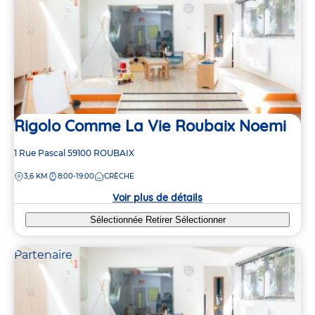
Rigolo Comme La Vie Roubaix Noemi
Adresse
1 Rue Pascal
59100
ROUBAIX
de
DISTANCE
3,6 KM
8:00-19:00
CRÈCHE
la
crèche
Voir plus de détails
Sélectionnée
Retirer
Sélectionner
Partenaire