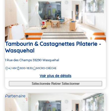
Tambourin & Castagnettes Pilaterie -
Wasquehal
Adresse
1 Rue des Champs
59290
Wasquehal
de
DISTANCE
4,1 KM
8:00-18:30
MICRO-CRÈCHE
la
crèche
Voir plus de détails
Sélectionnée
Retirer
Sélectionner
Partenaire