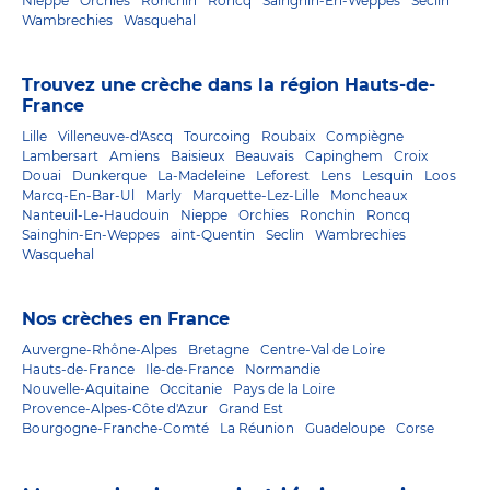
Nieppe
Orchies
Ronchin
Roncq
Sainghin-En-Weppes
Seclin
Wambrechies
Wasquehal
Trouvez une crèche dans la région Hauts-de-
France
Lille
Villeneuve-d'Ascq
Tourcoing
Roubaix
Compiègne
Lambersart
Amiens
Baisieux
Beauvais
Capinghem
Croix
Douai
Dunkerque
La-Madeleine
Leforest
Lens
Lesquin
Loos
Marcq-En-Bar-Ul
Marly
Marquette-Lez-Lille
Moncheaux
Nanteuil-Le-Haudouin
Nieppe
Orchies
Ronchin
Roncq
Sainghin-En-Weppes
aint-Quentin
Seclin
Wambrechies
Wasquehal
Nos crèches en France
Auvergne-Rhône-Alpes
Bretagne
Centre-Val de Loire
Hauts-de-France
Ile-de-France
Normandie
Nouvelle-Aquitaine
Occitanie
Pays de la Loire
Provence-Alpes-Côte d'Azur
Grand Est
Bourgogne-Franche-Comté
La Réunion
Guadeloupe
Corse