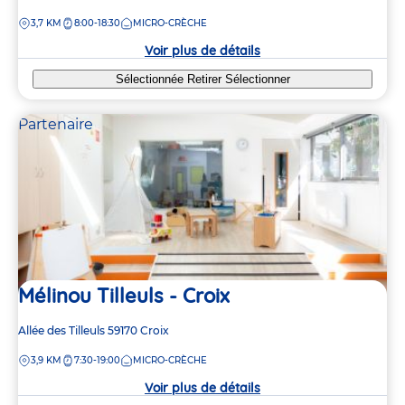
de
DISTANCE
3,7 KM
8:00-18:30
MICRO-CRÈCHE
la
crèche
Voir plus de détails
Sélectionnée
Retirer
Sélectionner
Partenaire
Mélinou Tilleuls - Croix
Adresse
Allée des Tilleuls
59170
Croix
de
DISTANCE
3,9 KM
7:30-19:00
MICRO-CRÈCHE
la
crèche
Voir plus de détails