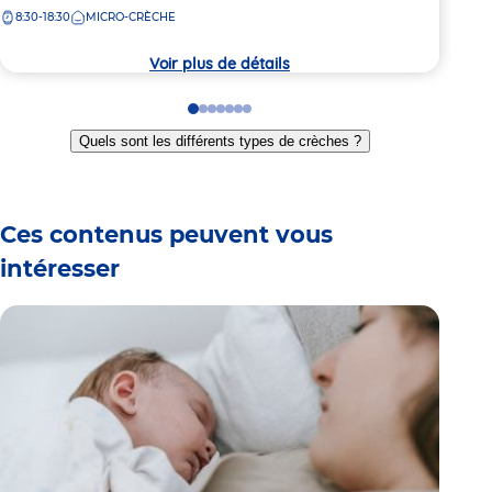
de
la
8:30-18:30
MICRO-CRÈCHE
la
7:
crèc
crèche
Voir plus de détails
Go
Go
Go
Go
Go
Go
Go
to
to
to
to
to
to
to
Quels sont les différents types de crèches ?
slide
slide
slide
slide
slide
slide
slide
1
2
3
4
5
6
7
Ces contenus peuvent vous
intéresser