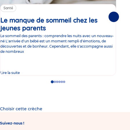
Santé
Sa
Le manque de sommeil chez les
Gr
Suivante
jeunes parents
Article
co
Le sommeil des parents : comprendre les nuits avec un nouveau-
Les 
né L'arrivée d'un bébé est un moment rempli d'émotions, de
les 
découvertes et de bonheur. Cependant, elle s'accompagne aussi
l'es
de nombreux
gast
Lire la suite
Lire 
Go
Go
Go
Go
Go
Go
to
to
to
to
to
to
slide
slide
slide
slide
slide
slide
1
2
3
4
5
6
Choisir cette crèche
Suivez-nous !