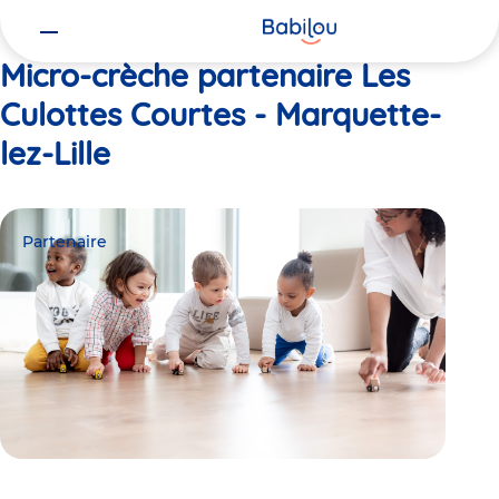
Vous
Accueil
Les Culottes Courtes - Marquette-lez-Lille
êtes
ici
Micro-crèche partenaire Les
Culottes Courtes - Marquette-
lez-Lille
Partenaire