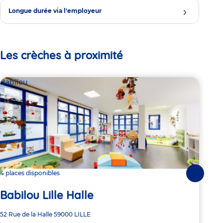
Longue durée via l'employeur
Les crèches à proximité
Babilou
Bab
4 places disponibles
4 pl
Suivante
Ba
Babilou Lille Halle
Adre
68 R
Adresse
52 Rue de la Halle
59000
LILLE
de
MAR