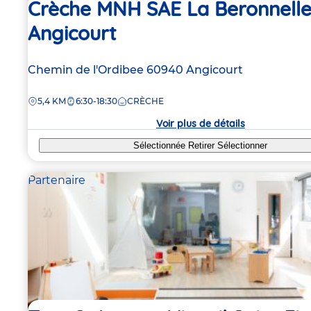
Crèche MNH SAE La Beronnelle
Angicourt
Adresse
Chemin de l'Ordibee
60940
Angicourt
de
DISTANCE
5,4 KM
6:30-18:30
CRÈCHE
la
crèche
Voir plus de détails
Sélectionnée
Retirer
Sélectionner
Partenaire