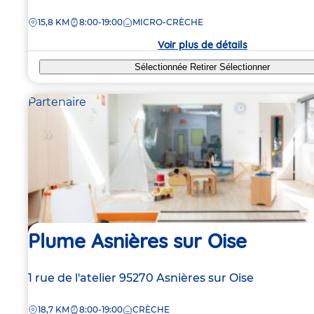
de
DISTANCE
15,8 KM
8:00-19:00
MICRO-CRÈCHE
la
crèche
Voir plus de détails
Sélectionnée
Retirer
Sélectionner
Partenaire
Plume Asnières sur Oise
Adresse
1 rue de l'atelier
95270
Asnières sur Oise
de
DISTANCE
18,7 KM
8:00-19:00
CRÈCHE
la