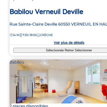
Babilou Verneuil Deville
Adresse
Rue Sainte-Claire Deville
60550
VERNEUIL EN HA
de
DISTANCE
14 M
7:30-19:00
CRÈCHE
la
crèche
Voir plus de détails
Sélectionnée
Retirer
Sélectionner
Babilou
2 places disponibles