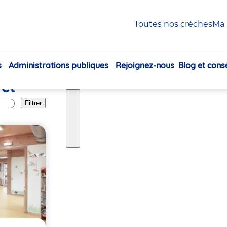
Toutes nos crèches
Ma 
s
Administrations publiques
Rejoignez-nous
Blog et conse
Navigation
 et
principale
Filtrer