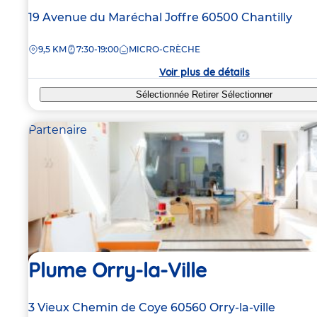
Adresse
19 Avenue du Maréchal Joffre
60500
Chantilly
de
DISTANCE
9,5 KM
7:30-19:00
MICRO-CRÈCHE
la
crèche
Voir plus de détails
Sélectionnée
Retirer
Sélectionner
Partenaire
Plume Orry-la-Ville
Adresse
3 Vieux Chemin de Coye
60560
Orry-la-ville