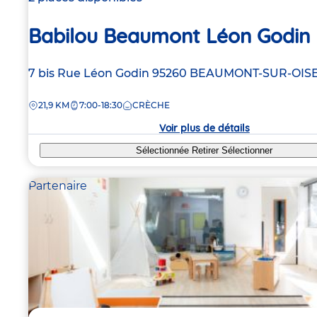
Babilou Beaumont Léon Godin
Adresse
7 bis Rue Léon Godin
95260
BEAUMONT-SUR-OIS
de
DISTANCE
21,9 KM
7:00-18:30
CRÈCHE
la
crèche
Voir plus de détails
Sélectionnée
Retirer
Sélectionner
Partenaire