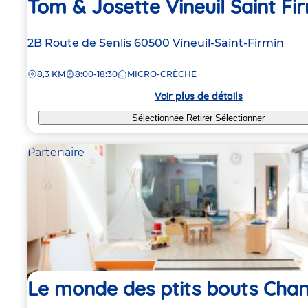
Tom & Josette Vineuil Saint Fi
Adresse
2B Route de Senlis
60500
Vineuil-Saint-Firmin
de
DISTANCE
8,3 KM
8:00-18:30
MICRO-CRÈCHE
la
crèche
Voir plus de détails
Sélectionnée
Retirer
Sélectionner
Partenaire
Le monde des ptits bouts Chant