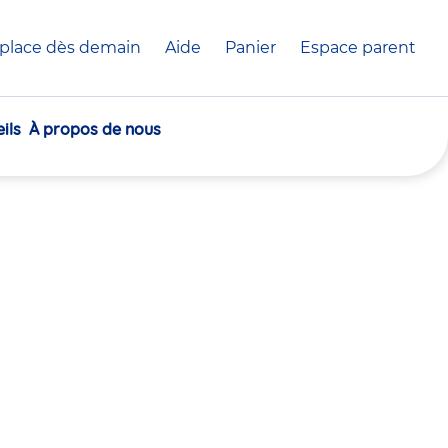
place dès demain
Aide
Panier
crèche(s)
Espace parent
sélectionnée(s)
ils
À propos de nous
30
30