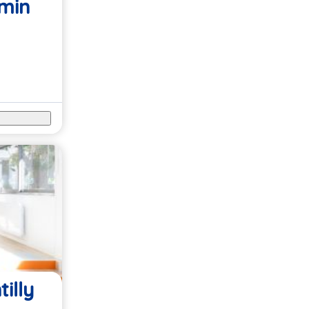
rmin
illy