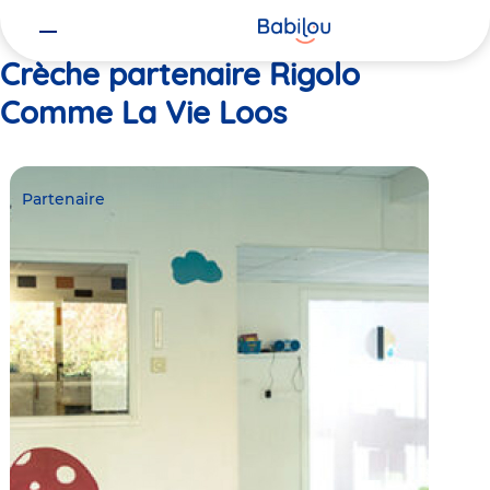
Vous
Accueil
Rigolo Comme La Vie Loos
êtes
ici
Crèche partenaire Rigolo
Comme La Vie Loos
Partenaire