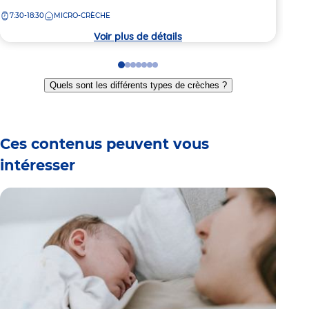
de
de
7:30-18:30
MICRO-CRÈCHE
8:
la
la
crèche
crèc
Voir plus de détails
Go
Go
Go
Go
Go
Go
Go
to
to
to
to
to
to
to
Quels sont les différents types de crèches ?
slide
slide
slide
slide
slide
slide
slide
1
2
3
4
5
6
7
Ces contenus peuvent vous
intéresser