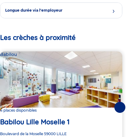
Longue durée via l'employeur
Les crèches à proximité
Babilou
Bab
Suivante
4 places disponibles
3 pl
Babilou Lille Moselle 1
Ba
Adresse
Boulevard de la Moselle
59000
LILLE
Adre
33 R