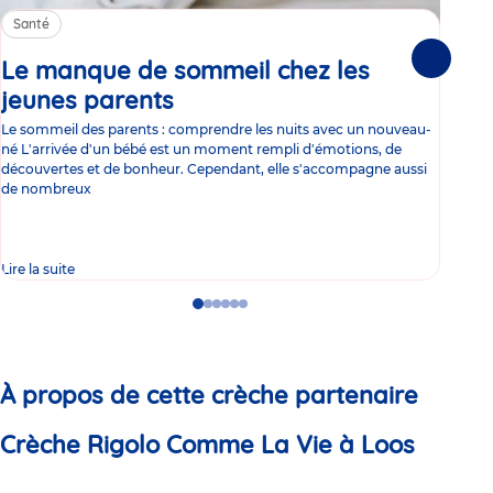
Santé
Sa
Le manque de sommeil chez les
Gr
Suivante
jeunes parents
Article
co
Le sommeil des parents : comprendre les nuits avec un nouveau-
Les 
né L'arrivée d'un bébé est un moment rempli d'émotions, de
les 
découvertes et de bonheur. Cependant, elle s'accompagne aussi
l'es
de nombreux
gast
Lire la suite
Lire 
Go
Go
Go
Go
Go
Go
to
to
to
to
to
to
slide
slide
slide
slide
slide
slide
1
2
3
4
5
6
À propos de cette crèche partenaire
Crèche Rigolo Comme La Vie à Loos