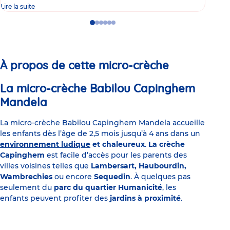
Lire la suite
Lire 
Go
Go
Go
Go
Go
Go
to
to
to
to
to
to
slide
slide
slide
slide
slide
slide
1
2
3
4
5
6
À propos de cette micro-crèche
La micro-crèche Babilou Capinghem
Mandela
La micro-crèche Babilou Capinghem Mandela accueille
les enfants dès l’âge de 2,5 mois jusqu’à 4 ans dans un
environnement ludique
et chaleureux
.
La crèche
Capinghem
est facile d’accès pour les parents des
villes voisines telles que
Lambersart, Haubourdin,
Wambrechies
ou encore
Sequedin
. À quelques pas
seulement du
parc du quartier Humanicité
, les
enfants peuvent profiter des
jardins à proximité
.