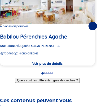
4 places disponibles
4 pl
Suivante
Babilou Pérenchies Agache
Ba
Adresse
Rue Edouard Agache
59840
PERENCHIES
Adre
Boul
de
de
7:30-18:30
MICRO-CRÈCHE
7:
la
la
crèche
crèc
Voir plus de détails
Go
Go
Go
Go
Go
Go
to
to
to
to
to
to
Quels sont les différents types de crèches ?
slide
slide
slide
slide
slide
slide
1
2
3
4
5
6
Ces contenus peuvent vous