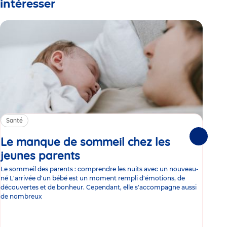
intéresser
Santé
Sa
Le manque de sommeil chez les
Gr
Suivante
jeunes parents
Article
co
Le sommeil des parents : comprendre les nuits avec un nouveau-
Les 
né L'arrivée d'un bébé est un moment rempli d'émotions, de
les 
découvertes et de bonheur. Cependant, elle s'accompagne aussi
l'es
de nombreux
gast