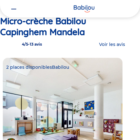
Vous
Accueil
Babilou Capinghem Mandela
êtes
ici
Micro-crèche Babilou
Capinghem Mandela
Voir les avis
4/5
-
13 avis
2 places disponibles
Babilou