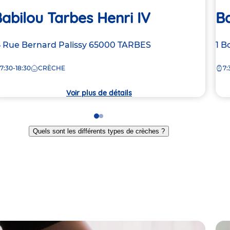
abilou Tarbes Henri IV
Ba
dresse
5 Rue Bernard Palissy
65000
TARBES
Ad
1 B
e
de
7:30-18:30
CRÈCHE
7:
la
rèche
crè
Voir plus de détails
Go
Go
to
to
Quels sont les différents types de crèches ?
slide
slide
1
2