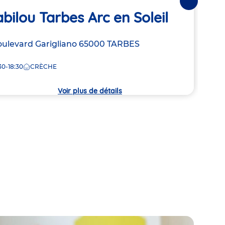
Suivantes
bilou Tarbes Arc en Soleil
Ba
resse
oulevard Garigliano
65000
TARBES
Adre
1 ter
de
30-18:30
CRÈCHE
7:00
la
che
crèc
Voir plus de détails