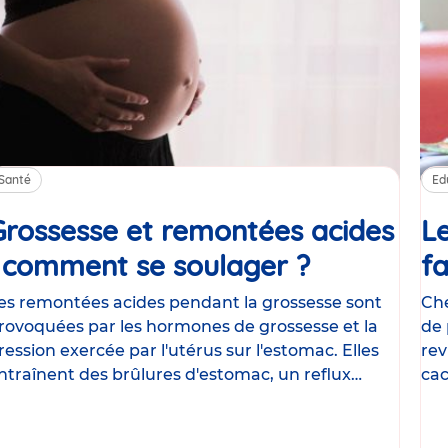
Santé
Ed
Grossesse et remontées acides
Le
: comment se soulager ?
Article
fa
es remontées acides pendant la grossesse sont
Che
rovoquées par les hormones de grossesse et la
de 
ression exercée par l'utérus sur l'estomac. Elles
rev
ntraînent des brûlures d'estomac, un reflux
cac
astrique
le