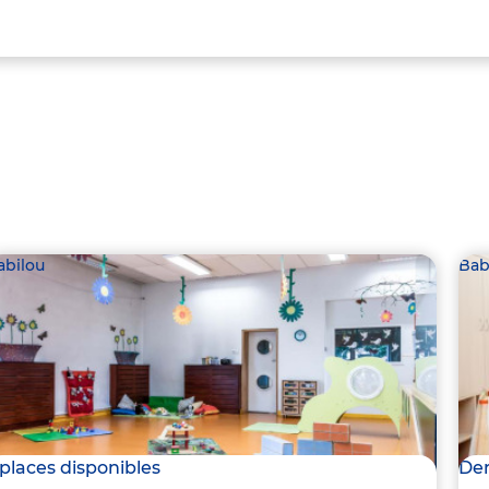
abilou
Bab
 places disponibles
Der