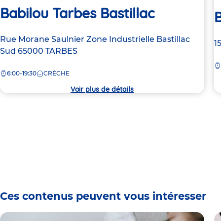
Babilou Tarbes Bastillac
B
Adresse
Rue Morane Saulnier
Zone Industrielle Bastillac
A
1
de
Sud
65000
TARBES
d
la
la
6:00-19:30
CRÈCHE
crèche
c
Voir plus de détails
Ces contenus peuvent vous intéresser