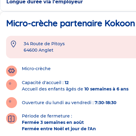
Longue durée via l'employeur
Micro-crèche partenaire Kokoon
34 Route de Pitoys
Adresse
64600
Anglet
de
la
crèche
Micro-crèche
Capacité d'accueil
12
Accueil des enfants âgés de
10 semaines à 6 ans
Ouverture du lundi au vendredi :
7:30-18:30
Période de fermeture :
Fermée 3 semaines en août
Fermée entre Noël et jour de l'An