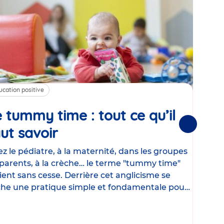
ucation positive
Alim
 tummy time : tout ce qu’il
Cha
Suivantes
ut savoir
Article
mé
con
z le pédiatre, à la maternité, dans les groupes
parents, à la crèche… le terme "tummy time"
Le la
ient sans cesse. Derrière cet anglicisme se
d’ut
he une pratique simple et fondamentale pour
temp
rapi
crée