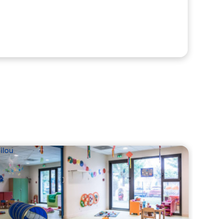
ilou
Babil