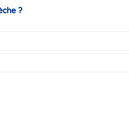
èche ?