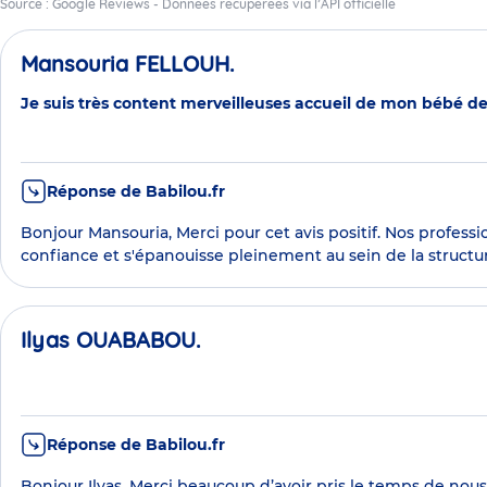
Source : Google Reviews - Données récupérées via l’API officielle
Mansouria FELLOUH.
Je suis très content merveilleuses accueil de mon bébé de
Réponse de Babilou.fr
Bonjour Mansouria, Merci pour cet avis positif. Nos profess
confiance et s'épanouisse pleinement au sein de la structur
Ilyas OUABABOU.
Réponse de Babilou.fr
Bonjour Ilyas, Merci beaucoup d’avoir pris le temps de nou