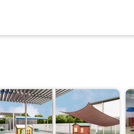
abilou
Bab