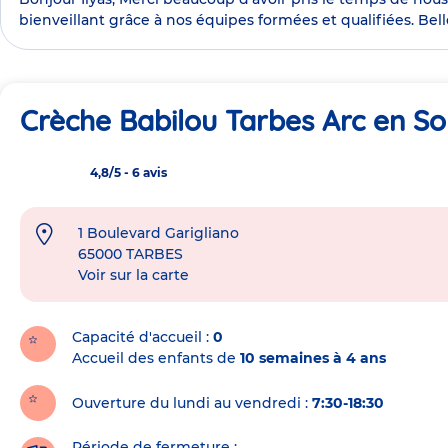
bienveillant grâce à nos équipes formées et qualifiées. Bel
Crèche Babilou Tarbes Arc en Sol
4,8/5
-
6 avis
1 Boulevard Garigliano
Adresse
65000
TARBES
de
Voir sur la carte
la
crèche
Capacité d'accueil
0
Accueil des enfants de
10 semaines à 4 ans
Ouverture du lundi au vendredi :
7:30-18:30
Période de fermeture :