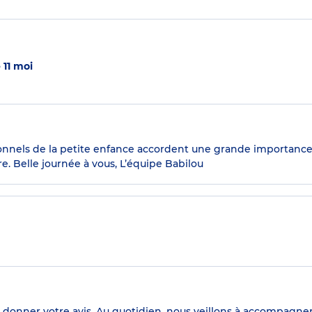
 11 moi
ionnels de la petite enfance accordent une grande importance a
e. Belle journée à vous, L’équipe Babilou
s donner votre avis. Au quotidien, nous veillons à accompagne