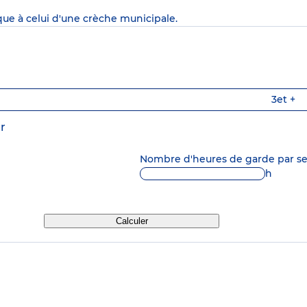
que à celui d'une crèche municipale.
3
et +
r
Nombre d'heures de garde par 
h
Calculer