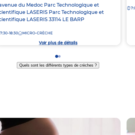
de
dresse
 avenue du Medoc
Parc Technologique et
7:
la
e
cientifique LASERIS
Parc Technologique et
crè
cientifique LASERIS
33114
LE BARP
rèche
7:30-18:30
MICRO-CRÈCHE
Voir plus de détails
Go
Go
to
to
Quels sont les différents types de crèches ?
slide
slide
1
2