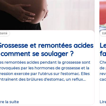
Santé
Ed
Grossesse et remontées acides
Le
: comment se soulager ?
Article
fa
es remontées acides pendant la grossesse sont
Che
rovoquées par les hormones de grossesse et la
de 
ression exercée par l'utérus sur l'estomac. Elles
rev
ntraînent des brûlures d'estomac, un reflux
cac
astrique
le
ire la suite
Lir