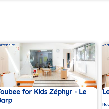
artenaire
Par
oubee for Kids Zéphyr - Le
Le
Barp
Ad
Rou