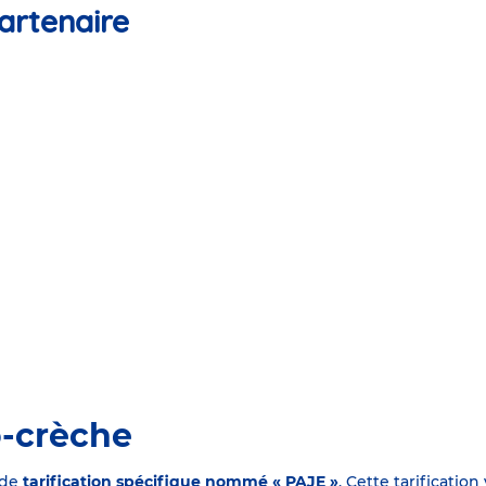
artenaire
o-crèche
 de
tarification spécifique nommé « PAJE »
. Cette tarificati