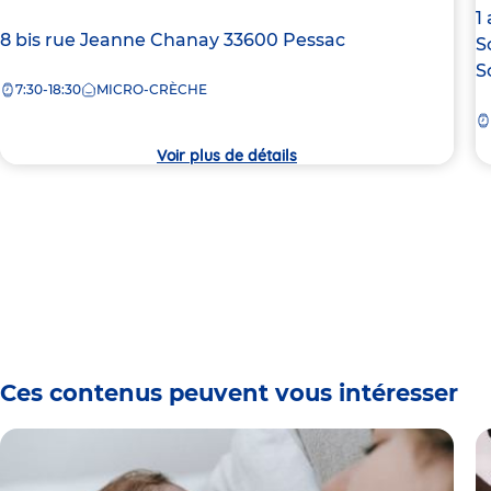
A
1
Adresse
8 bis rue Jeanne Chanay
33600
Pessac
d
S
de
la
S
7:30-18:30
MICRO-CRÈCHE
la
c
crèche
Voir plus de détails
Ces contenus peuvent vous intéresser