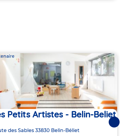
tenaire
Parte
s Petits Artistes - Belin-Beliet
You
Ma
Suivantes
resse
te des Sables
33830
Belin-Béliet