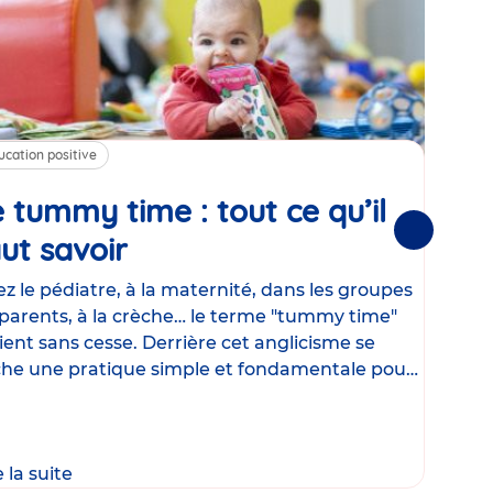
ucation positive
Alim
 tummy time : tout ce qu’il
Cha
Suivantes
ut savoir
Article
mé
con
z le pédiatre, à la maternité, dans les groupes
parents, à la crèche… le terme "tummy time"
Le la
ient sans cesse. Derrière cet anglicisme se
d’ut
he une pratique simple et fondamentale pour
temp
rapi
crée
e la suite
Lire 