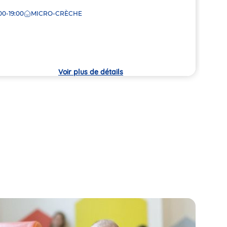
Adre
21 Av
00-19:00
MICRO-CRÈCHE
de
che
7:30
la
crèc
Voir plus de détails