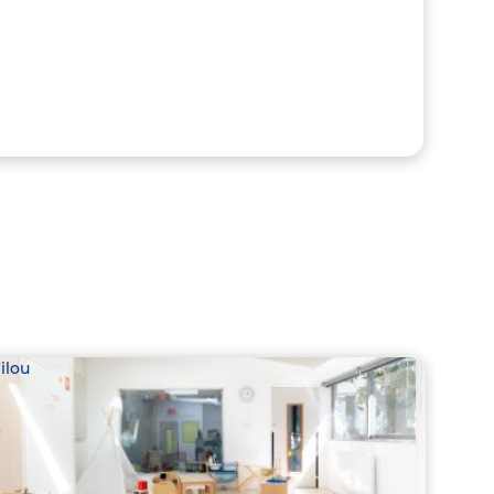
ilou
Babil