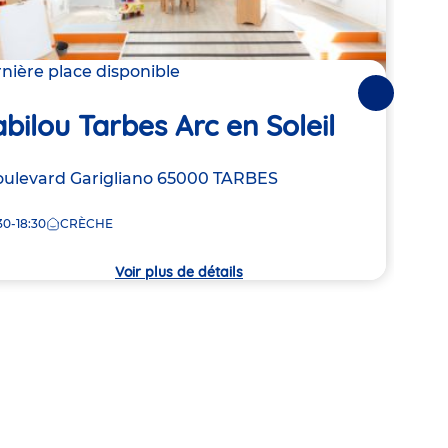
nière place disponible
2 pla
Suivantes
bilou Tarbes Arc en Soleil
Ba
resse
oulevard Garigliano
65000
TARBES
Adre
1 ter
de
30-18:30
CRÈCHE
7:00
la
che
crèc
Voir plus de détails