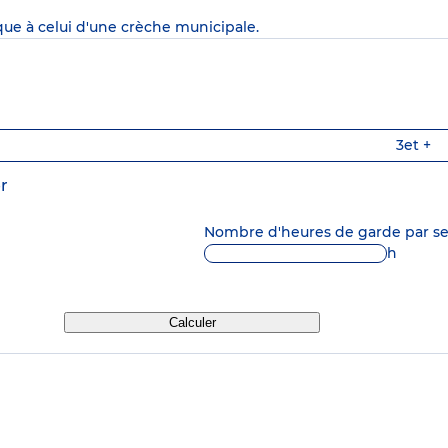
que à celui d'une crèche municipale.
3
et +
r
Nombre d'heures de garde par 
h
Calculer