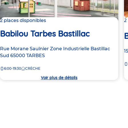
2 places disponibles
2
Babilou Tarbes Bastillac
B
Adresse
Rue Morane Saulnier
Zone Industrielle Bastillac
A
1
de
Sud
65000
TARBES
d
la
la
6:00-19:30
CRÈCHE
crèche
c
Voir plus de détails