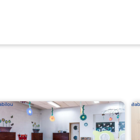
abilou
Bab