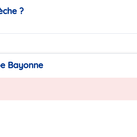
èche ?
oe Bayonne