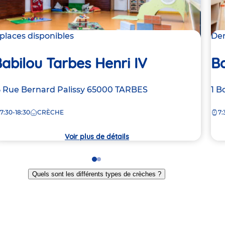
 places disponibles
Der
abilou Tarbes Henri IV
Ba
dresse
5 Rue Bernard Palissy
65000
TARBES
Ad
1 B
e
de
7:30-18:30
CRÈCHE
7:
la
rèche
crè
Voir plus de détails
Go
Go
to
to
Quels sont les différents types de crèches ?
slide
slide
1
2