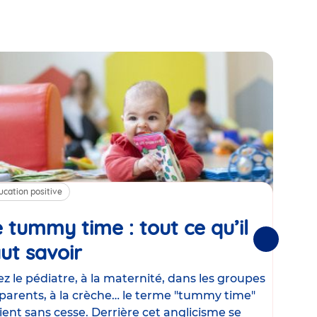
ucation positive
Alim
 tummy time : tout ce qu’il
Cha
Suivantes
ut savoir
Article
mé
con
z le pédiatre, à la maternité, dans les groupes
parents, à la crèche… le terme "tummy time"
Le la
ient sans cesse. Derrière cet anglicisme se