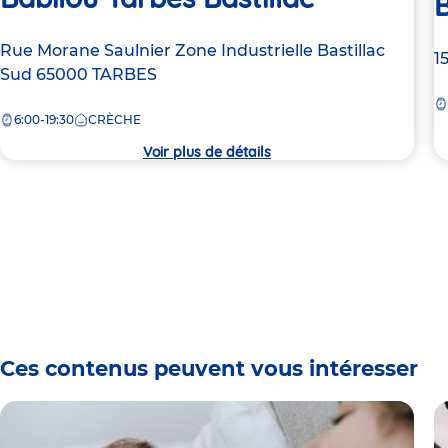
B
Adresse
Rue Morane Saulnier
Zone Industrielle Bastillac
A
1
de
Sud
65000
TARBES
d
la
la
6:00-19:30
CRÈCHE
crèche
c
Voir plus de détails
Ces contenus peuvent vous intéresser