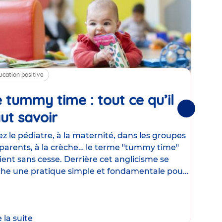
ucation positive
Alim
 tummy time : tout ce qu’il
Cha
Suivantes
ut savoir
Article
mé
con
z le pédiatre, à la maternité, dans les groupes
parents, à la crèche… le terme "tummy time"
Le la
ient sans cesse. Derrière cet anglicisme se
d’ut
he une pratique simple et fondamentale pour
temp
rapi
crée
e la suite
Lire 