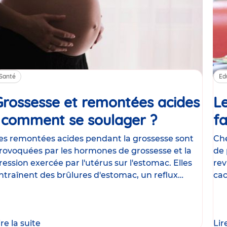
Santé
Ed
Grossesse et remontées acides
Le
: comment se soulager ?
Article
fa
es remontées acides pendant la grossesse sont
Che
rovoquées par les hormones de grossesse et la
de 
ression exercée par l'utérus sur l'estomac. Elles
rev
ntraînent des brûlures d'estomac, un reflux
cac
astrique
le
ire la suite
Lir