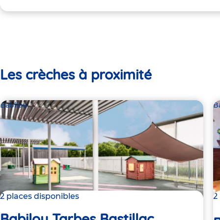
Les crèches à proximité
Babilou
B
2 places disponibles
2
Babilou Tarbes Bastillac