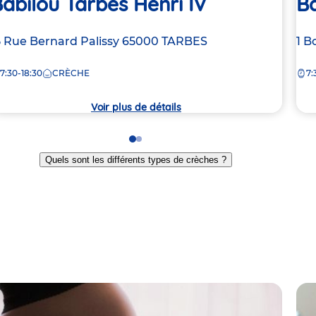
abilou Tarbes Henri IV
Ba
dresse
5 Rue Bernard Palissy
65000
TARBES
Ad
1 B
e
de
7:30-18:30
CRÈCHE
7:
la
rèche
crè
Voir plus de détails
Go
Go
to
to
Quels sont les différents types de crèches ?
slide
slide
1
2