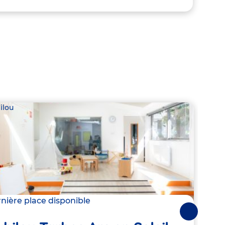
ilou
Babil
nière place disponible
2 pla
Suivantes