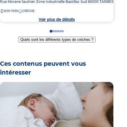
Adresse
Rue Morane Saulnier
Zone Industrielle Bastillac Sud
65000
TARBES
Adre
15 R
de
de
6:00-19:30
CRÈCHE
7:
la
la
crèche
crèc
Voir plus de détails
Go
Go
Go
Go
Go
Go
to
to
to
to
to
to
Quels sont les différents types de crèches ?
slide
slide
slide
slide
slide
slide
1
2
3
4
5
6
Ces contenus peuvent vous
intéresser