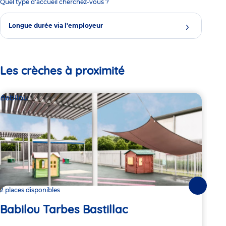
Quel type d'accueil cherchez-vous ?
Longue durée via l'employeur
Les crèches à proximité
Babilou
Bab
Suivante
2 places disponibles
2 pl
Babilou Tarbes Bastillac
Ba