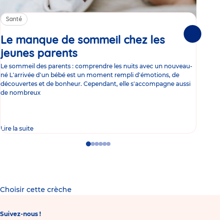
Santé
Sa
Le manque de sommeil chez les
Gr
Suivante
jeunes parents
Article
co
Le sommeil des parents : comprendre les nuits avec un nouveau-
Les 
né L'arrivée d'un bébé est un moment rempli d'émotions, de
les 
découvertes et de bonheur. Cependant, elle s'accompagne aussi
l'es
de nombreux
gast
Lire la suite
Lire 
Go
Go
Go
Go
Go
Go
to
to
to
to
to
to
slide
slide
slide
slide
slide
slide
1
2
3
4
5
6
Choisir cette crèche
Suivez-nous !