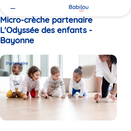
Vous
Accueil
L'Odyssée des enfants - Bayonne
êtes
ici
Micro-crèche partenaire
L'Odyssée des enfants -
Bayonne
Partenaire