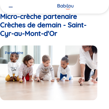
Vous
Accueil
Crèches de demain - Saint-Cyr-au-Mont-d'Or
êtes
ici
Micro-crèche partenaire
Crèches de demain - Saint-
Cyr-au-Mont-d'Or
Partenaire