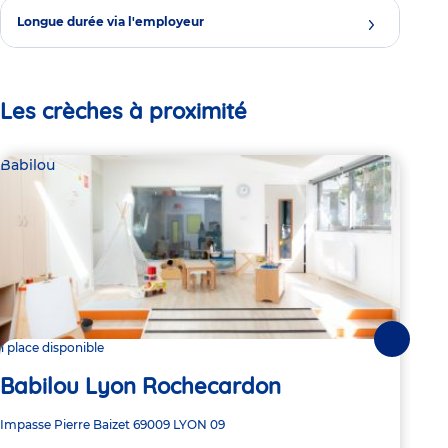
Longue durée via l'employeur
Les crèches à proximité
Babilou
Bab
Suivante
1 place disponible
3 pl
Babilou Lyon Rochecardon
Ba
Adresse
Impasse Pierre Baizet
69009
LYON 09
Adre
350 
de
de