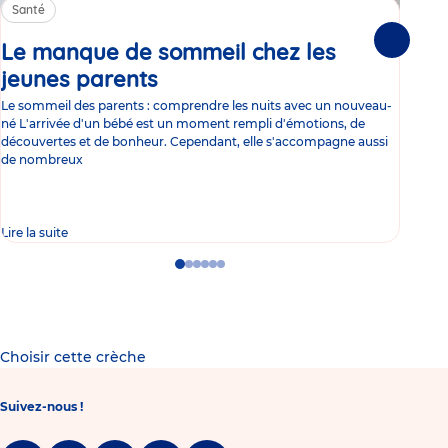
Santé
Sa
Le manque de sommeil chez les
Gr
Suivante
jeunes parents
Article
co
Le sommeil des parents : comprendre les nuits avec un nouveau-
Les 
né L'arrivée d'un bébé est un moment rempli d'émotions, de
les 
découvertes et de bonheur. Cependant, elle s'accompagne aussi
l'es
de nombreux
gast
Lire la suite
Lire 
Go
Go
Go
Go
Go
Go
to
to
to
to
to
to
slide
slide
slide
slide
slide
slide
1
2
3
4
5
6
Choisir cette crèche
Suivez-nous !