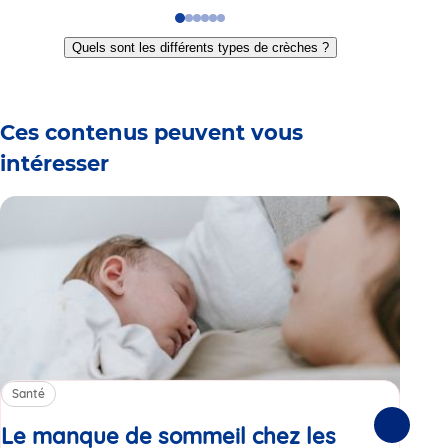
Go
Go
Go
Go
Go
Go
to
to
to
to
to
to
Quels sont les différents types de crèches ?
slide
slide
slide
slide
slide
slide
1
2
3
4
5
6
Ces contenus peuvent vous
intéresser
Santé
Sa
Le manque de sommeil chez les
Gr
Suivante