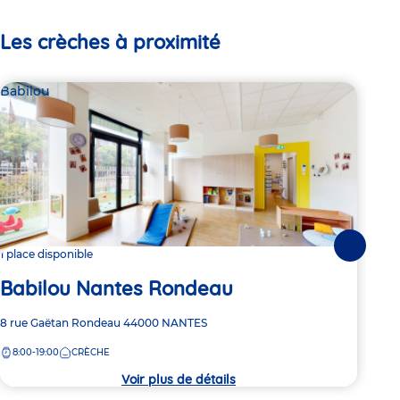
Les crèches à proximité
Babilou
Bab
Suivante
1 place disponible
2 pl
Babilou Nantes Rondeau
Ba
Adresse
8 rue Gaëtan Rondeau
44000
NANTES
Adre
22 m
de
de
8:00-19:00
CRÈCHE
7:
la
la
crèche
crèc
Voir plus de détails