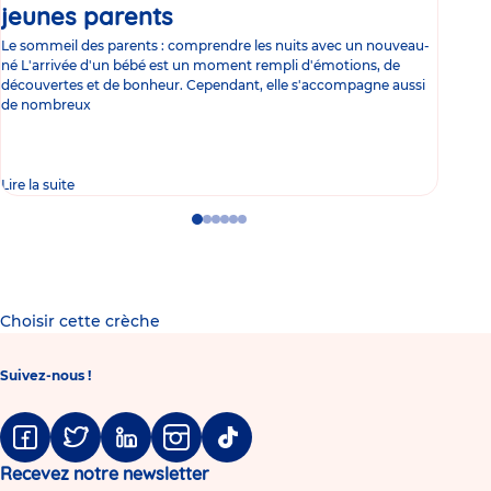
jeunes parents
Article
co
Le sommeil des parents : comprendre les nuits avec un nouveau-
Les 
né L'arrivée d'un bébé est un moment rempli d'émotions, de
les 
découvertes et de bonheur. Cependant, elle s'accompagne aussi
l'es
de nombreux
gast
Lire la suite
Lire 
Go
Go
Go
Go
Go
Go
to
to
to
to
to
to
slide
slide
slide
slide
slide
slide
1
2
3
4
5
6
Choisir cette crèche
Suivez-nous !
Facebook
Twitter
Linkedin
Instagram
Tiktok
Recevez notre newsletter