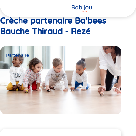
Vous
Accueil
Ba'bees Bauche Thiraud - Rezé
êtes
ici
Crèche partenaire Ba'bees
Bauche Thiraud - Rezé
Partenaire