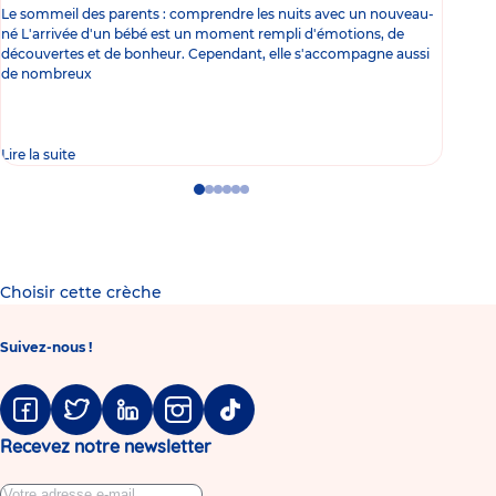
Le sommeil des parents : comprendre les nuits avec un nouveau-
Les 
né L'arrivée d'un bébé est un moment rempli d'émotions, de
les 
découvertes et de bonheur. Cependant, elle s'accompagne aussi
l'es
de nombreux
gast
Lire la suite
Lire 
Go
Go
Go
Go
Go
Go
to
to
to
to
to
to
slide
slide
slide
slide
slide
slide
1
2
3
4
5
6
Choisir cette crèche
Suivez-nous !
Facebook
Twitter
Linkedin
Instagram
Tiktok
Recevez notre newsletter