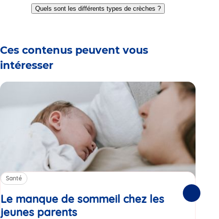
to
to
to
to
to
to
to
Quels sont les différents types de crèches ?
slide
slide
slide
slide
slide
slide
slide
1
2
3
4
5
6
7
Ces contenus peuvent vous
intéresser
Santé
Sa
Le manque de sommeil chez les
Gr
Suivante
jeunes parents
Article
co