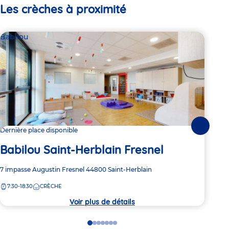
Les crèches à proximité
Babilou
Bab
Suivante
Dernière place disponible
Dern
Babilou Saint-Herblain Fresnel
Ba
Adresse
7 impasse Augustin Fresnel
44800
Saint-Herblain
Adre
2 Bo
de
de
7:30-18:30
CRÈCHE
8:
la
la
crèche
crèc
Voir plus de détails
Go
Go
Go
Go
Go
Go
Go