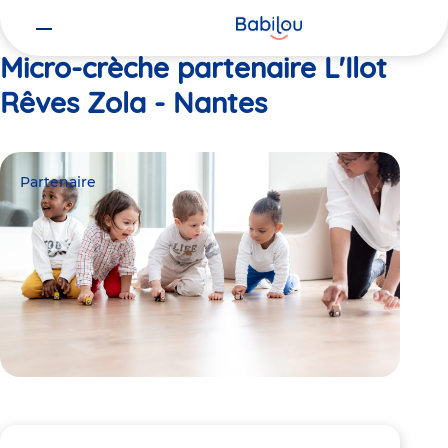
Vous
Accueil
L'Ilot Rêves Zola - Nantes
êtes
ici
Micro-crèche partenaire L'Ilot
Rêves Zola - Nantes
Partenaire