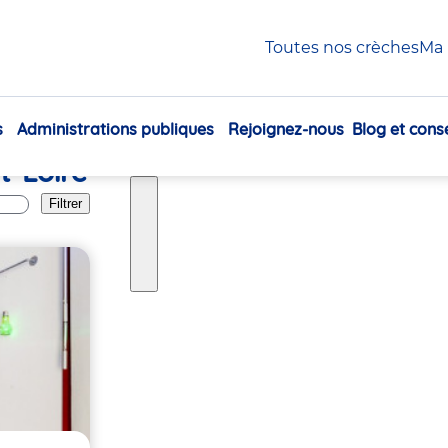
re
Toutes nos crèches
Ma 
s
Administrations publiques
Rejoignez-nous
Blog et conse
Navigation
t-Loire
principale
Filtrer