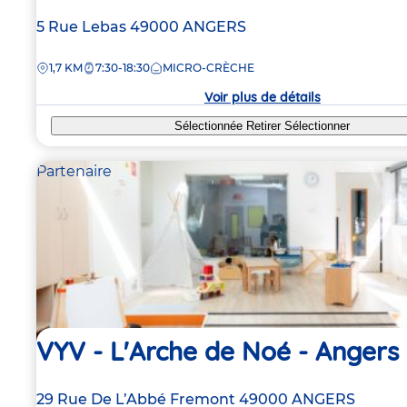
Adresse
5 Rue Lebas
49000
ANGERS
de
DISTANCE
1,7 KM
7:30-18:30
MICRO-CRÈCHE
la
crèche
Voir plus de détails
Sélectionnée
Retirer
Sélectionner
Partenaire
VYV - L'Arche de Noé - Angers
Adresse
29 Rue De L’Abbé Fremont
49000
ANGERS