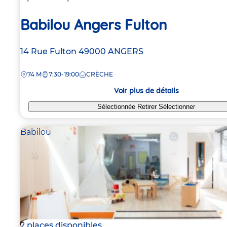
Babilou Angers Fulton
Adresse
14 Rue Fulton
49000
ANGERS
de
DISTANCE
74 M
7:30-19:00
CRÈCHE
la
crèche
Voir plus de détails
Sélectionnée
Retirer
Sélectionner
Babilou
2 places disponibles