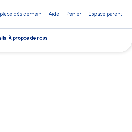
place dès demain
Aide
Panier
crèche(s)
Espace parent
sélectionnée(s)
ils
À propos de nous
30
30