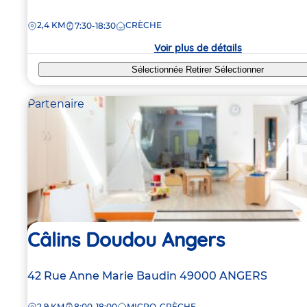
de
DISTANCE
2,4 KM
CRÈCHE
la
7:30-18:30
crèche
Voir plus de détails
Sélectionnée
Retirer
Sélectionner
Partenaire
Câlins Doudou Angers
Adresse
42 Rue Anne Marie Baudin
49000
ANGERS
de
DISTANCE
2,9 KM
8:00-18:00
MICRO-CRÈCHE