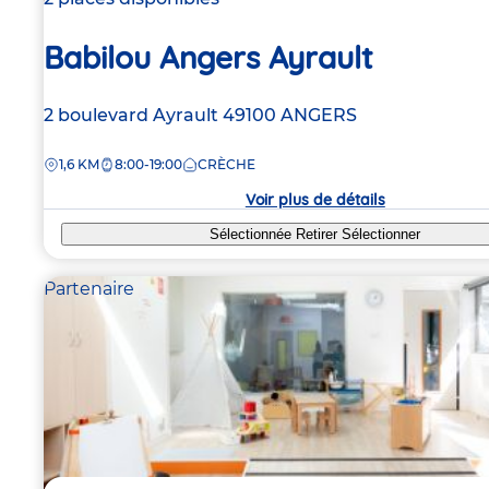
Babilou Angers Ayrault
Adresse
2 boulevard Ayrault
49100
ANGERS
de
DISTANCE
1,6 KM
8:00-19:00
CRÈCHE
la
crèche
Voir plus de détails
Sélectionnée
Retirer
Sélectionner
Partenaire