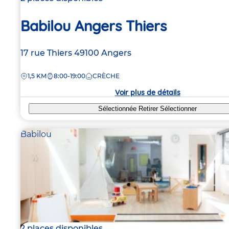
Babilou Angers Thiers
Adresse
17 rue Thiers
49100
Angers
de
DISTANCE
1,5 KM
8:00-19:00
CRÈCHE
la
crèche
Voir plus de détails
Sélectionnée
Retirer
Sélectionner
Babilou
2 places disponibles