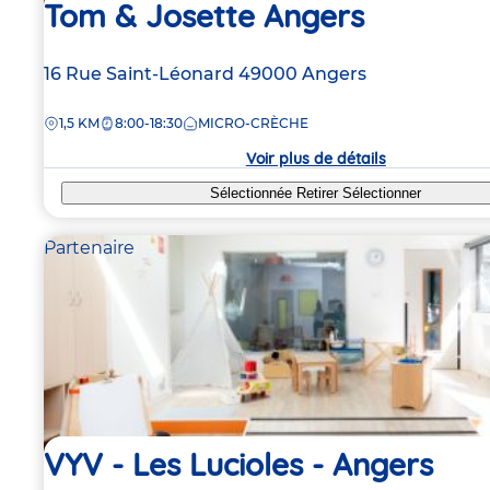
Tom & Josette Angers
Adresse
16 Rue Saint-Léonard
49000
Angers
de
DISTANCE
1,5 KM
8:00-18:30
MICRO-CRÈCHE
la
crèche
Voir plus de détails
Sélectionnée
Retirer
Sélectionner
Partenaire
VYV - Les Lucioles - Angers