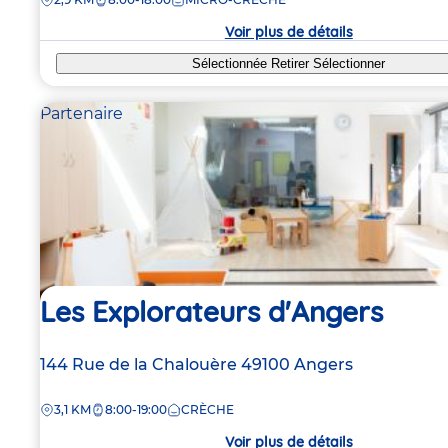
la
crèche
Voir plus de détails
Sélectionnée
Retirer
Sélectionner
Partenaire
Les Explorateurs d'Angers
Adresse
144 Rue de la Chalouère
49100
Angers
de
DISTANCE
3,1 KM
8:00-19:00
CRÈCHE
la
crèche
Voir plus de détails