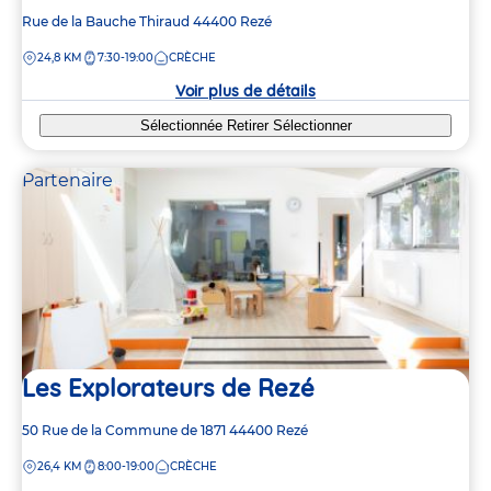
Adresse
Rue de la Bauche Thiraud
44400
Rezé
de
DISTANCE
24,8 KM
7:30-19:00
CRÈCHE
la
crèche
Voir plus de détails
Sélectionnée
Retirer
Sélectionner
Partenaire
Les Explorateurs de Rezé
Adresse
50 Rue de la Commune de 1871
44400
Rezé
de
DISTANCE
26,4 KM
8:00-19:00
CRÈCHE
la
crèche