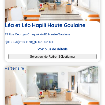
Léa et Léo Hapili Haute Goulaine
Adresse
75 Rue Georges Charpak
44115
Haute-Goulaine
de
DISTANCE
18,2 KM
7:30-19:30
MICRO-CRÈCHE
la
crèche
Voir plus de détails
Sélectionnée
Retirer
Sélectionner
Partenaire