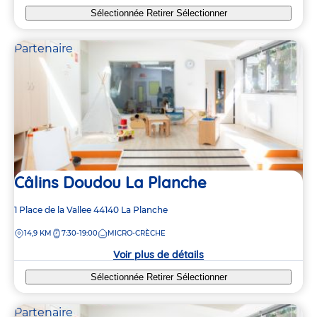
Sélectionnée
Retirer
Sélectionner
Partenaire
Câlins Doudou La Planche
Adresse
1 Place de la Vallee
44140
La Planche
de
DISTANCE
14,9 KM
7:30-19:00
MICRO-CRÈCHE
la
crèche
Voir plus de détails
Sélectionnée
Retirer
Sélectionner
Partenaire