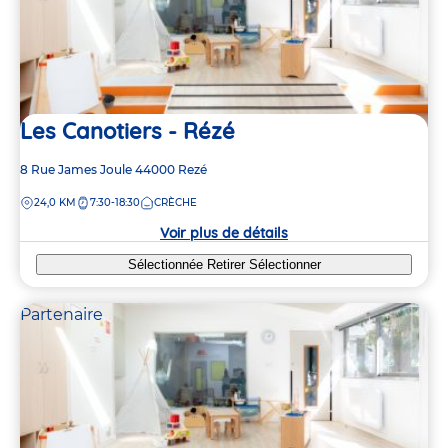
Les Canotiers - Rézé
Adresse
8 Rue James Joule
44000
Rezé
de
DISTANCE
24,0 KM
7:30-18:30
CRÈCHE
la
crèche
Voir plus de détails
Sélectionnée
Retirer
Sélectionner
Partenaire