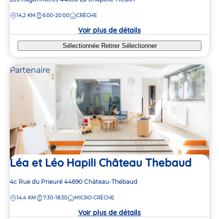
de
DISTANCE
14,2 KM
6:00-20:00
CRÈCHE
la
crèche
Voir plus de détails
Sélectionnée
Retirer
Sélectionner
Partenaire
Léa et Léo Hapili Château Thebaud
Adresse
4c Rue du Prieuré
44690
Château-Thébaud
de
DISTANCE
14,4 KM
7:30-18:30
MICRO-CRÈCHE
la
crèche
Voir plus de détails