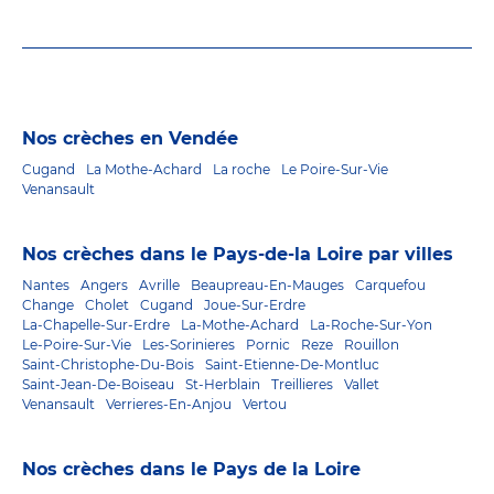
Nos crèches en Vendée
Cugand
La Mothe-Achard
La roche
Le Poire-Sur-Vie
Venansault
Nos crèches dans le Pays-de-la Loire par villes
Nantes
Angers
Avrille
Beaupreau-En-Mauges
Carquefou
Change
Cholet
Cugand
Joue-Sur-Erdre
La-Chapelle-Sur-Erdre
La-Mothe-Achard
La-Roche-Sur-Yon
Le-Poire-Sur-Vie
Les-Sorinieres
Pornic
Reze
Rouillon
Saint-Christophe-Du-Bois
Saint-Etienne-De-Montluc
Saint-Jean-De-Boiseau
St-Herblain
Treillieres
Vallet
Venansault
Verrieres-En-Anjou
Vertou
Nos crèches dans le Pays de la Loire