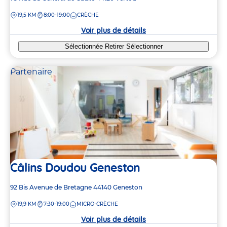
de
DISTANCE
19,5 KM
8:00-19:00
CRÈCHE
la
crèche
Voir plus de détails
Sélectionnée
Retirer
Sélectionner
Partenaire
Câlins Doudou Geneston
Adresse
92 Bis Avenue de Bretagne
44140
Geneston
de
DISTANCE
19,9 KM
7:30-19:00
MICRO-CRÈCHE
la
crèche
Voir plus de détails