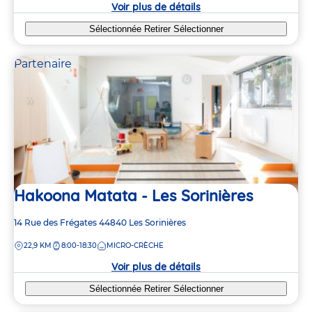
crèche
Voir plus de détails
Sélectionnée
Retirer
Sélectionner
Partenaire
Hakoona Matata - Les Sorinières
Adresse
14 Rue des Frégates
44840
Les Sorinières
de
DISTANCE
22,9 KM
8:00-18:30
MICRO-CRÈCHE
la
crèche
Voir plus de détails
Sélectionnée
Retirer
Sélectionner