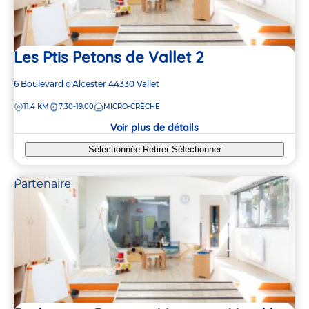
Les Ptis Petons de Vallet 2
Adresse
6 Boulevard d'Alcester
44330
Vallet
de
DISTANCE
11,4 KM
7:30-19:00
MICRO-CRÈCHE
la
crèche
Voir plus de détails
Sélectionnée
Retirer
Sélectionner
Partenaire