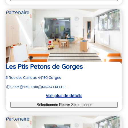
Partenaire
Les Ptis Petons de Gorges
Adresse
5 Rue des Cailloux
44190
Gorges
de
DISTANCE
5,7 KM
7:30-19:00
MICRO-CRÈCHE
la
crèche
Voir plus de détails
Sélectionnée
Retirer
Sélectionner
Partenaire