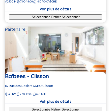
DISTANCE
500 M
7:00-19:00
MICRO-CRÈCHE
la
crèche
Voir plus de détails
Sélectionnée
Retirer
Sélectionner
Partenaire
Ba'bees - Clisson
Adresse
14 Rue des Rosiers
44190
Clisson
de
DISTANCE
3,1 KM
7:30-19:00
CRÈCHE
la
crèche
Voir plus de détails
Sélectionnée
Retirer
Sélectionner