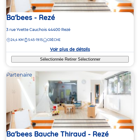
Ba'bees - Rezé
Adresse
3 rue Yvette Cauchois
44400
Rezé
de
DISTANCE
24,4 KM
5:45-19:15
CRÈCHE
la
crèche
Voir plus de détails
Sélectionnée
Retirer
Sélectionner
Partenaire
Ba'bees Bauche Thiraud - Rezé