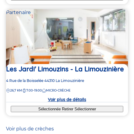
Partenaire
Les Jardi' Limouzins - La Limouzinière
Adresse
4 Rue de la Boisselée
44310
La Limouzinière
de
DISTANCE
26,7 KM
7:00-19:00
MICRO-CRÈCHE
la
crèche
Voir plus de détails
Sélectionnée
Retirer
Sélectionner
Voir plus de crèches