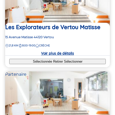
2
2
Les Explorateurs de Vertou Matisse
Adresse
15 Avenue Matisse
44120
Vertou
de
DISTANCE
21,8 KM
8:00-19:00
CRÈCHE
la
crèche
Voir plus de détails
Sélectionnée
Retirer
Sélectionner
Partenaire