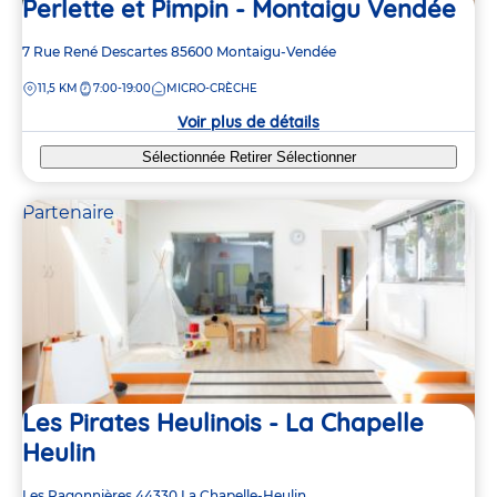
Perlette et Pimpin - Montaigu Vendée
Adresse
7 Rue René Descartes
85600
Montaigu-Vendée
de
DISTANCE
11,5 KM
7:00-19:00
MICRO-CRÈCHE
la
crèche
Voir plus de détails
Sélectionnée
Retirer
Sélectionner
Partenaire
Les Pirates Heulinois - La Chapelle
Heulin
Adresse
Les Ragonnières
44330
La Chapelle-Heulin