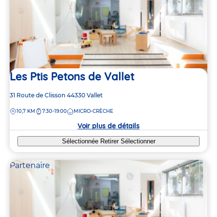
Les Ptis Petons de Vallet
Adresse
31 Route de Clisson
44330
Vallet
de
DISTANCE
10,7 KM
7:30-19:00
MICRO-CRÈCHE
la
crèche
Voir plus de détails
Sélectionnée
Retirer
Sélectionner
Partenaire