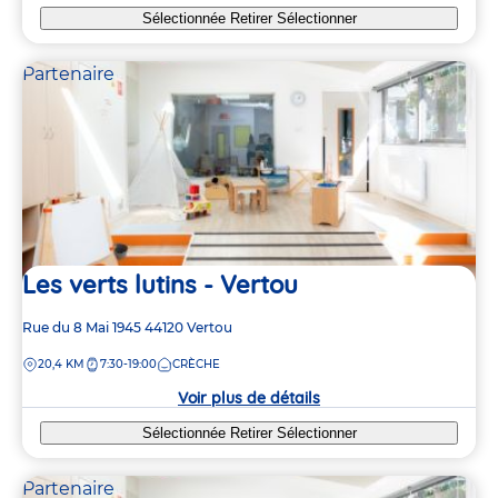
Sélectionnée
Retirer
Sélectionner
Partenaire
Les verts lutins - Vertou
Adresse
Rue du 8 Mai 1945
44120
Vertou
de
DISTANCE
20,4 KM
7:30-19:00
CRÈCHE
la
crèche
Voir plus de détails
Sélectionnée
Retirer
Sélectionner
Partenaire