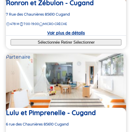
Ronron et Zébulon - Cugand
Adresse
7 Rue des Chaunières
85610
Cugand
de
DISTANCE
478 M
7:00-19:00
MICRO-CRÈCHE
la
crèche
Voir plus de détails
Sélectionnée
Retirer
Sélectionner
Partenaire
Lulu et Pimprenelle - Cugand
Adresse
6 rue des Chaunières
85610
Cugand
de