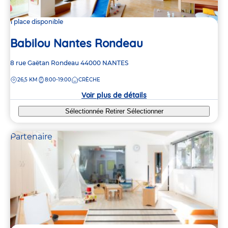
1 place disponible
Babilou Nantes Rondeau
Adresse
8 rue Gaëtan Rondeau
44000
NANTES
de
DISTANCE
26,5 KM
8:00-19:00
CRÈCHE
la
crèche
Voir plus de détails
Sélectionnée
Retirer
Sélectionner
Partenaire