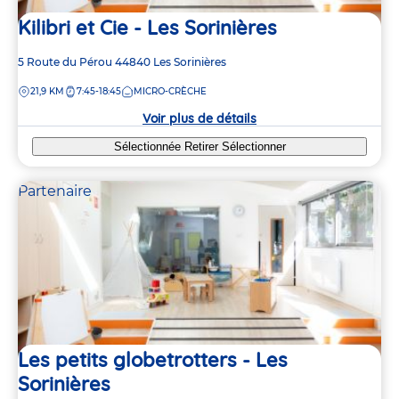
Kilibri et Cie - Les Sorinières
Adresse
5 Route du Pérou
44840
Les Sorinières
de
DISTANCE
21,9 KM
7:45-18:45
MICRO-CRÈCHE
la
crèche
Voir plus de détails
Sélectionnée
Retirer
Sélectionner
Partenaire
Les petits globetrotters - Les
Sorinières