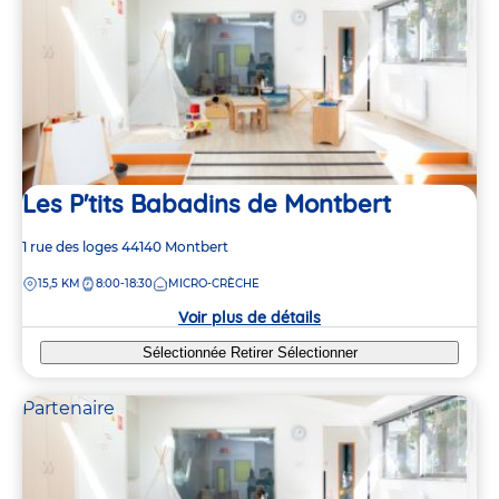
Les P'tits Babadins de Montbert
Adresse
1 rue des loges
44140
Montbert
de
DISTANCE
15,5 KM
8:00-18:30
MICRO-CRÈCHE
la
crèche
Voir plus de détails
Sélectionnée
Retirer
Sélectionner
Partenaire