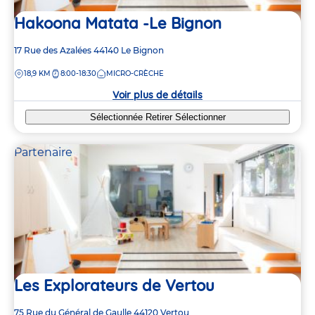
Hakoona Matata -Le Bignon
Adresse
17 Rue des Azalées
44140
Le Bignon
de
DISTANCE
18,9 KM
8:00-18:30
MICRO-CRÈCHE
la
crèche
Voir plus de détails
Sélectionnée
Retirer
Sélectionner
Partenaire
Les Explorateurs de Vertou
Adresse
75 Rue du Général de Gaulle
44120
Vertou