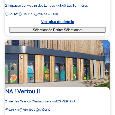
Adresse
2 Impasse du Moulin des Landes
44840
Les Sorinières
de
DISTANCE
22,1 KM
7:15-18:45
MICRO-CRÈCHE
la
crèche
Voir plus de détails
Sélectionnée
Retirer
Sélectionner
Partenaire
NA ! Vertou II
Adresse
2 rue des Grands Châtaigniers
44120
VERTOU
de
DISTANCE
22,6 KM
7:30-19:30
CRÈCHE
la