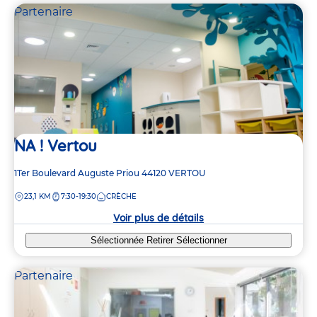
Partenaire
NA ! Vertou
Adresse
1Ter Boulevard Auguste Priou
44120
VERTOU
de
DISTANCE
23,1 KM
7:30-19:30
CRÈCHE
la
crèche
Voir plus de détails
Sélectionnée
Retirer
Sélectionner
Partenaire