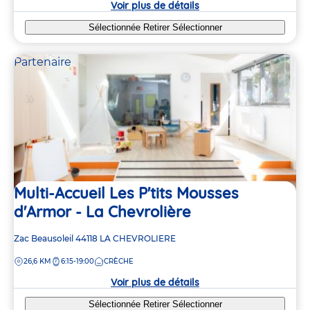
Voir plus de détails
Sélectionnée
Retirer
Sélectionner
Partenaire
Multi-Accueil Les P'tits Mousses
d'Armor - La Chevrolière
Adresse
Zac Beausoleil
44118
LA CHEVROLIERE
de
DISTANCE
26,6 KM
6:15-19:00
CRÈCHE
la
crèche
Voir plus de détails
Sélectionnée
Retirer
Sélectionner