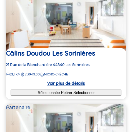
2
2
Câlins Doudou Les Sorinières
Adresse
21 Rue de la Blanchardière
44840
Les Sorinières
de
DISTANCE
21,1 KM
7:30-19:00
MICRO-CRÈCHE
la
crèche
Voir plus de détails
Sélectionnée
Retirer
Sélectionner
Partenaire