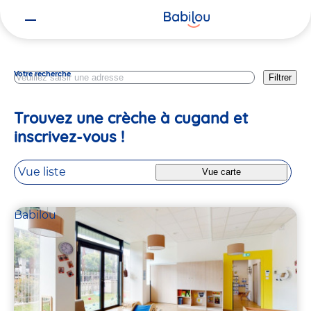
Vous
Vendee
êtes
ici
Votre recherche
Filtrer
Trouvez une crèche à cugand et
inscrivez-vous !
Vue liste
Vue carte
Babilou