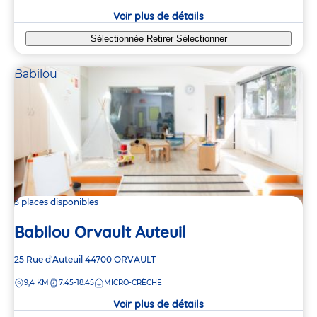
crèche
Voir plus de détails
Sélectionnée
Retirer
Sélectionner
Babilou
3 places disponibles
Babilou Orvault Auteuil
Adresse
25 Rue d'Auteuil
44700
ORVAULT
de
DISTANCE
9,4 KM
7:45-18:45
MICRO-CRÈCHE
la
crèche
Voir plus de détails