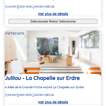
de
4
4
DISTANCE
4,9 KM
8:00-19:00
MICRO-CRÈCHE
la
crèche
Voir plus de détails
3
3
2
2
Sélectionnée
Retirer
Sélectionner
4
4
Partenaire
3
3
3
3
4
4
Julilou - La Chapelle sur Erdre
Adresse
4 Allée de la Grande Friche
44240
La Chapelle-sur-Erdre
de
DISTANCE
5,8 KM
8:00-18:30
MICRO-CRÈCHE
la
crèche
Voir plus de détails