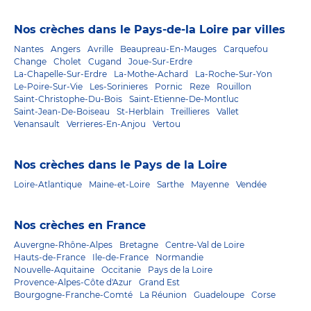
Nos crèches dans le Pays-de-la Loire par villes
Nantes
Angers
Avrille
Beaupreau-En-Mauges
Carquefou
Change
Cholet
Cugand
Joue-Sur-Erdre
La-Chapelle-Sur-Erdre
La-Mothe-Achard
La-Roche-Sur-Yon
Le-Poire-Sur-Vie
Les-Sorinieres
Pornic
Reze
Rouillon
Saint-Christophe-Du-Bois
Saint-Etienne-De-Montluc
Saint-Jean-De-Boiseau
St-Herblain
Treillieres
Vallet
Venansault
Verrieres-En-Anjou
Vertou
Nos crèches dans le Pays de la Loire
Loire-Atlantique
Maine-et-Loire
Sarthe
Mayenne
Vendée
Nos crèches en France
Auvergne-Rhône-Alpes
Bretagne
Centre-Val de Loire
Hauts-de-France
Ile-de-France
Normandie
Nouvelle-Aquitaine
Occitanie
Pays de la Loire
Provence-Alpes-Côte d'Azur
Grand Est
Bourgogne-Franche-Comté
La Réunion
Guadeloupe
Corse