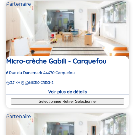
Partenaire
Micro-crèche Gabili - Carquefou
Adresse
6 Rue du Danemark
44470
Carquefou
de
DISTANCE
3,7 KM
MICRO-CRÈCHE
la
crèche
Voir plus de détails
Sélectionnée
Retirer
Sélectionner
Partenaire