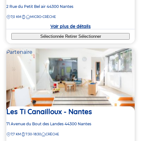
Adresse
2 Rue du Petit Bel air
44300
Nantes
de
DISTANCE
7,0 KM
MICRO-CRÈCHE
la
crèche
Voir plus de détails
Sélectionnée
Retirer
Sélectionner
Partenaire
Les Ti Canailloux - Nantes
Adresse
71 Avenue du Bout des Landes
44300
Nantes
de
DISTANCE
7,7 KM
7:30-18:30
CRÈCHE
la
crèche