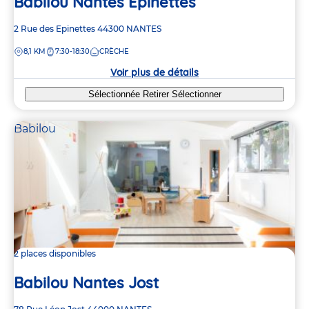
Babilou Nantes Epinettes
Adresse
2 Rue des Epinettes
44300
NANTES
de
DISTANCE
8,1 KM
7:30-18:30
CRÈCHE
la
crèche
Voir plus de détails
Sélectionnée
Retirer
Sélectionner
Babilou
2 places disponibles
Babilou Nantes Jost