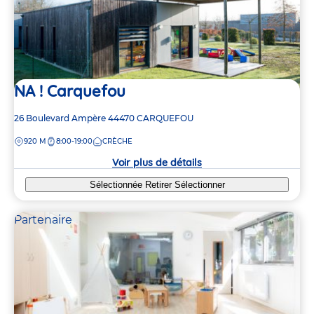
NA ! Carquefou
Adresse
26 Boulevard Ampère
44470
CARQUEFOU
de
DISTANCE
920 M
8:00-19:00
CRÈCHE
la
crèche
Voir plus de détails
Sélectionnée
Retirer
Sélectionner
Partenaire