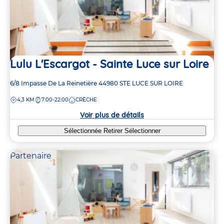
Lulu L'Escargot - Sainte Luce sur Loire
Adresse
6/8 Impasse De La Reinetière
44980
STE LUCE SUR LOIRE
de
DISTANCE
4,3 KM
7:00-22:00
CRÈCHE
la
crèche
Voir plus de détails
Sélectionnée
Retirer
Sélectionner
Partenaire