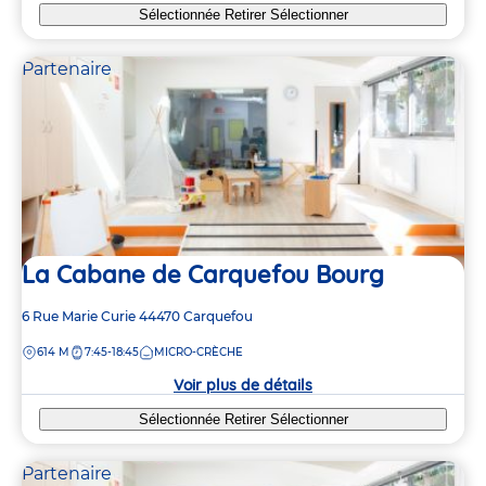
Sélectionnée
Retirer
Sélectionner
Partenaire
La Cabane de Carquefou Bourg
Adresse
6 Rue Marie Curie
44470
Carquefou
de
DISTANCE
614 M
7:45-18:45
MICRO-CRÈCHE
la
crèche
Voir plus de détails
Sélectionnée
Retirer
Sélectionner
Partenaire