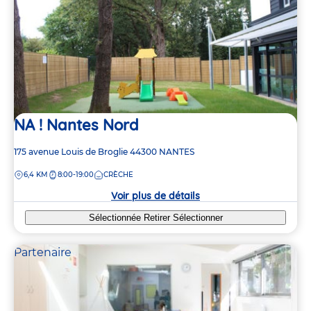
NA ! Nantes Nord
Adresse
175 avenue Louis de Broglie
44300
NANTES
de
DISTANCE
6,4 KM
8:00-19:00
CRÈCHE
la
crèche
Voir plus de détails
Sélectionnée
Retirer
Sélectionner
Partenaire