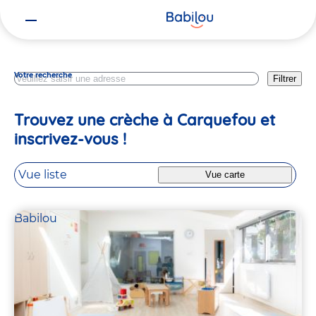
Vous
Loire Atlantique
êtes
ici
Votre recherche
Filtrer
Trouvez une crèche à Carquefou et
inscrivez-vous !
Vue liste
Vue carte
Babilou