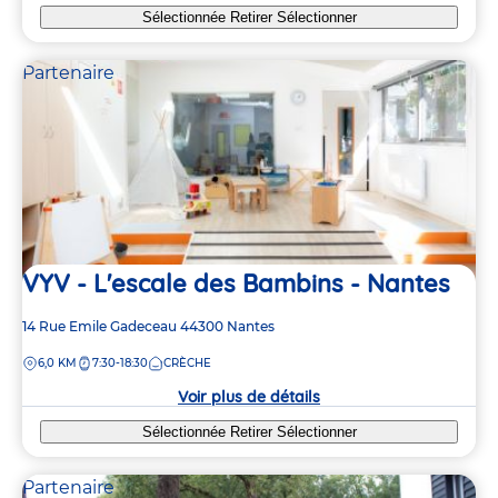
Sélectionnée
Retirer
Sélectionner
Partenaire
VYV - L'escale des Bambins - Nantes
Adresse
14 Rue Emile Gadeceau
44300
Nantes
de
DISTANCE
6,0 KM
7:30-18:30
CRÈCHE
la
crèche
Voir plus de détails
Sélectionnée
Retirer
Sélectionner
Partenaire