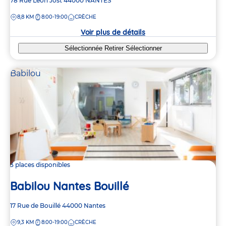
Adresse
78 Rue Léon Jost
44000
NANTES
de
DISTANCE
8,8 KM
8:00-19:00
CRÈCHE
la
crèche
Voir plus de détails
Sélectionnée
Retirer
Sélectionner
Babilou
3 places disponibles
Babilou Nantes Bouillé
Adresse
17 Rue de Bouillé
44000
Nantes
de
DISTANCE
9,3 KM
8:00-19:00
CRÈCHE
la