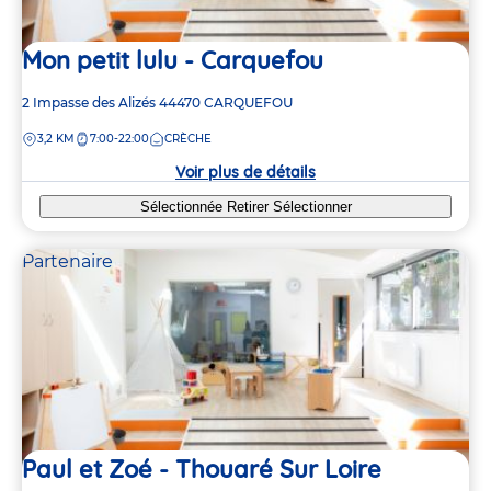
Mon petit lulu - Carquefou
Adresse
2 Impasse des Alizés
44470
CARQUEFOU
de
DISTANCE
3,2 KM
7:00-22:00
CRÈCHE
la
crèche
Voir plus de détails
Sélectionnée
Retirer
Sélectionner
Partenaire
Paul et Zoé - Thouaré Sur Loire