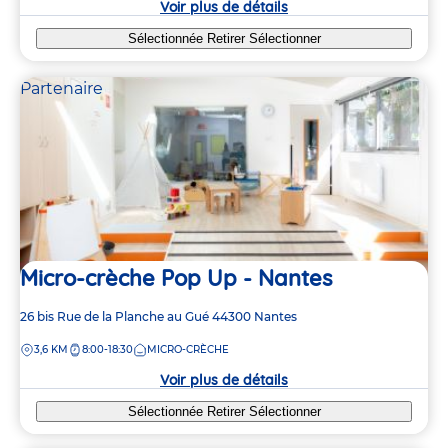
Voir plus de détails
Sélectionnée
Retirer
Sélectionner
Partenaire
Micro-crèche Pop Up - Nantes
Adresse
26 bis Rue de la Planche au Gué
44300
Nantes
de
DISTANCE
3,6 KM
8:00-18:30
MICRO-CRÈCHE
la
crèche
Voir plus de détails
Sélectionnée
Retirer
Sélectionner