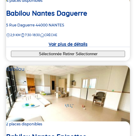
4 places disponibles
Babilou Nantes Daguerre
Adresse
5 Rue Daguerre
44000
NANTES
de
DISTANCE
2,9 KM
7:30-18:30
CRÈCHE
la
crèche
Voir plus de détails
Sélectionnée
Retirer
Sélectionner
Babilou
2 places disponibles