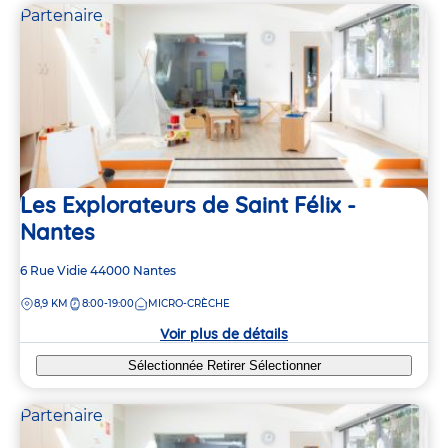
Partenaire
Les Explorateurs de Saint Félix -
Nantes
Adresse
6 Rue Vidie
44000
Nantes
de
DISTANCE
8,9 KM
8:00-19:00
MICRO-CRÈCHE
la
crèche
Voir plus de détails
Sélectionnée
Retirer
Sélectionner
Partenaire