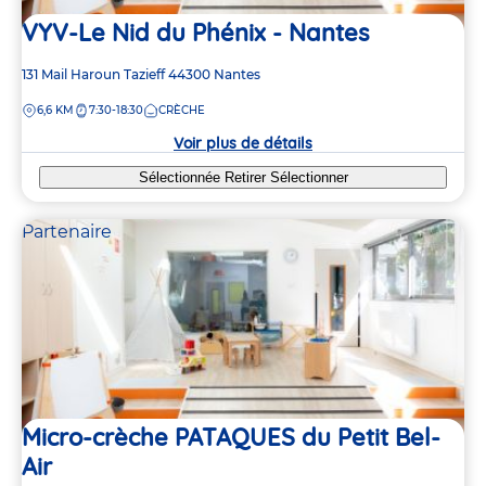
VYV-Le Nid du Phénix - Nantes
Adresse
131 Mail Haroun Tazieff
44300
Nantes
de
DISTANCE
6,6 KM
7:30-18:30
CRÈCHE
la
crèche
Voir plus de détails
Sélectionnée
Retirer
Sélectionner
Partenaire
Micro-crèche PATAQUES du Petit Bel-
Air