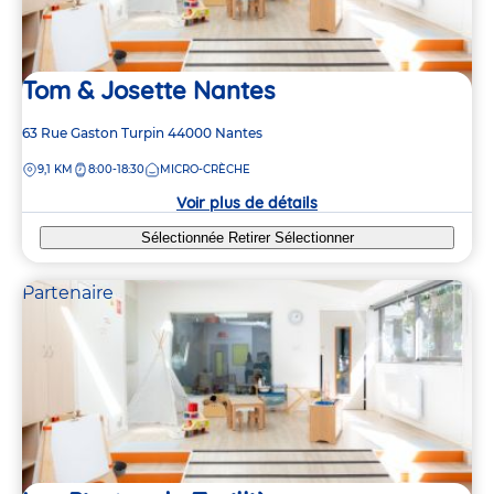
Tom & Josette Nantes
Adresse
63 Rue Gaston Turpin
44000
Nantes
de
DISTANCE
9,1 KM
8:00-18:30
MICRO-CRÈCHE
la
crèche
Voir plus de détails
Sélectionnée
Retirer
Sélectionner
Partenaire