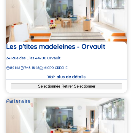
Les p'tites madeleines - Orvault
Adresse
24 Rue des Lilas
44700
Orvault
de
DISTANCE
8,9 KM
7:45-18:45
MICRO-CRÈCHE
la
crèche
Voir plus de détails
Sélectionnée
Retirer
Sélectionner
Partenaire