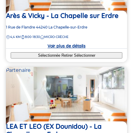
Arès & Vicky - La Chapelle sur Erdre
Adresse
1 Rue de Flandre
44240
La Chapelle-sur-Erdre
de
DISTANCE
4,4 KM
8:00-18:30
MICRO-CRÈCHE
la
crèche
Voir plus de détails
Sélectionnée
Retirer
Sélectionner
Partenaire
LEA ET LEO (EX Dounidou) - La