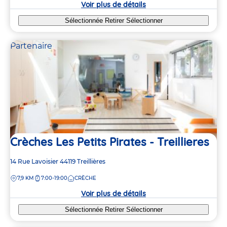
Voir plus de détails
Sélectionnée
Retirer
Sélectionner
Partenaire
Crèches Les Petits Pirates - Treillieres
Adresse
14 Rue Lavoisier
44119
Treillières
de
DISTANCE
7,9 KM
7:00-19:00
CRÈCHE
la
crèche
Voir plus de détails
Sélectionnée
Retirer
Sélectionner