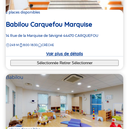
2 places disponibles
Babilou Carquefou Marquise
Adresse
14 Rue de la Marquise de Sévigné
44470
CARQUEFOU
de
DISTANCE
249 M
8:00-18:30
CRÈCHE
la
crèche
Voir plus de détails
Sélectionnée
Retirer
Sélectionner
Babilou