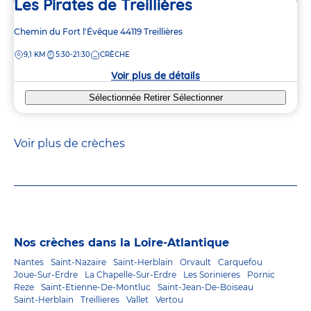
Les Pirates de Treillières
Adresse
Chemin du Fort l'Évêque
44119
Treillières
de
DISTANCE
9,1 KM
5:30-21:30
CRÈCHE
la
crèche
Voir plus de détails
Sélectionnée
Retirer
Sélectionner
Voir plus de crèches
Nos crèches dans la Loire-Atlantique
Nantes
Saint-Nazaire
Saint-Herblain
Orvault
Carquefou
Joue-Sur-Erdre
La Chapelle-Sur-Erdre
Les Sorinieres
Pornic
Reze
Saint-Etienne-De-Montluc
Saint-Jean-De-Boiseau
Saint-Herblain
Treillieres
Vallet
Vertou