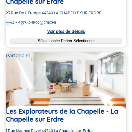
Chapelle sur Erdre
Adresse
23 Rue De L'Europe
44240
LA CHAPELLE SUR ERDRE
de
DISTANCE
4,5 KM
7:45-19:00
CRÈCHE
la
crèche
Voir plus de détails
Sélectionnée
Retirer
Sélectionner
Partenaire
Les Explorateurs de la Chapelle - La
Chapelle sur Erdre
Adresse
1 Rue Maurice Ravel
44240
La Chapelle-sur-Erdre