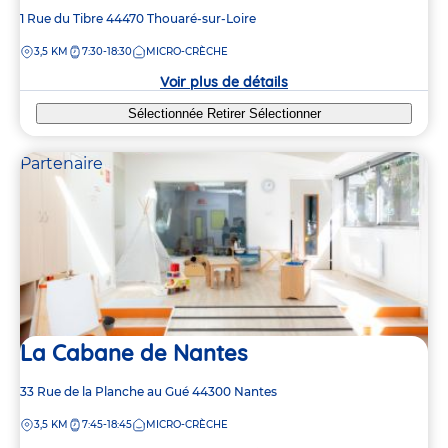
Adresse
1 Rue du Tibre
44470
Thouaré-sur-Loire
de
DISTANCE
3,5 KM
7:30-18:30
MICRO-CRÈCHE
la
crèche
Voir plus de détails
Sélectionnée
Retirer
Sélectionner
Partenaire
La Cabane de Nantes
Adresse
33 Rue de la Planche au Gué
44300
Nantes
de
DISTANCE
3,5 KM
7:45-18:45
MICRO-CRÈCHE
la
crèche