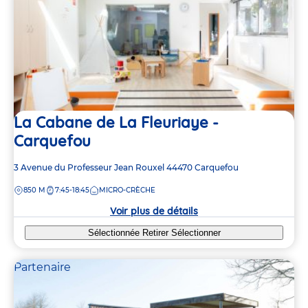
La Cabane de La Fleuriaye -
Carquefou
Adresse
3 Avenue du Professeur Jean Rouxel
44470
Carquefou
de
DISTANCE
850 M
7:45-18:45
MICRO-CRÈCHE
la
crèche
Voir plus de détails
Sélectionnée
Retirer
Sélectionner
Partenaire