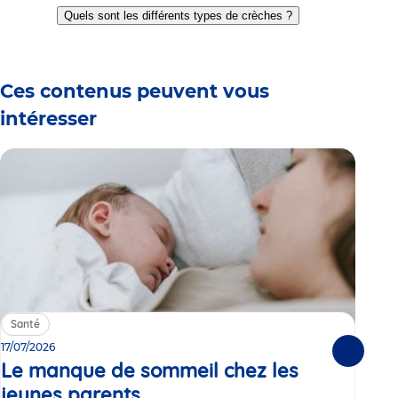
to
to
to
to
to
to
to
Quels sont les différents types de crèches ?
slide
slide
slide
slide
slide
slide
slide
1
2
3
4
5
6
7
Ces contenus peuvent vous
intéresser
Santé
Sa
17/07/2026
15/0
Suivante
Le manque de sommeil chez les
Gr
jeunes parents
Article
co