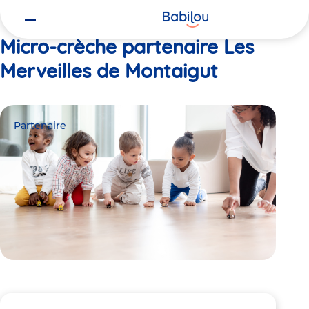
Vous
Accueil
Les Merveilles de Montaigut
êtes
ici
Micro-crèche partenaire Les
Merveilles de Montaigut
Partenaire