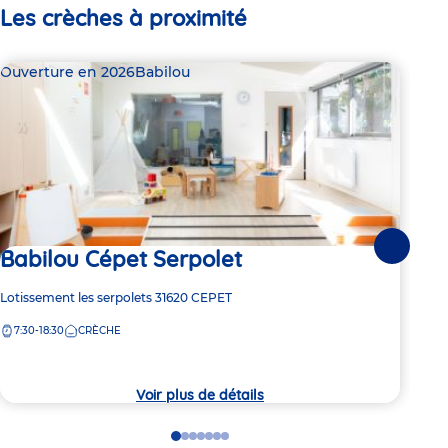
Les crèches à proximité
Ouverture en 2026
Babilou
Bab
Babilou Cépet Serpolet
Suivante
4 pl
Ba
Adresse
Lotissement les serpolets
31620
CEPET
de
7:30-18:30
CRÈCHE
Adre
17 i
la
de
crèche
7:
la
crèc
Voir plus de détails
Go
Go
Go
Go
Go
Go
Go