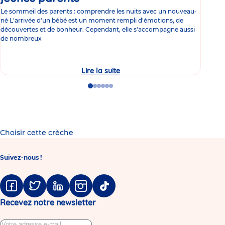
Le sommeil des parents : comprendre les nuits avec un nouveau-
Les 
né L'arrivée d'un bébé est un moment rempli d'émotions, de
les 
découvertes et de bonheur. Cependant, elle s'accompagne aussi
l'es
de nombreux
gast
Lire la suite
Le
manque
de
Go
Go
Go
Go
Go
Go
sommeil
to
to
to
to
to
to
chez
slide
slide
slide
slide
slide
slide
les
1
2
3
4
5
6
jeunes
parents
Choisir cette crèche
Suivez-nous !
Facebook
Twitter
Linkedin
Instagram
Tiktok
Recevez notre newsletter