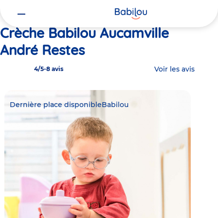
Vous
Accueil
Babilou Aucamville André Restes
êtes
ici
Crèche Babilou Aucamville
André Restes
Voir les avis
4/5
-
8 avis
Dernière place disponible
Babilou