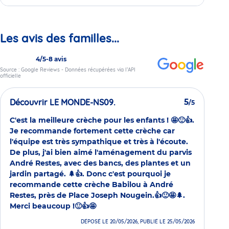
Les avis des familles...
4/5
-
8 avis
Source : Google Reviews - Données récupérées via l’API
officielle
Découvrir LE MONDE-NS09.
5
/5
C'est la meilleure crèche pour les enfants ! 🤩🙂👍.
Je recommande fortement cette crèche car
l'équipe est très sympathique et très à l'écoute.
De plus, j'ai bien aimé l'aménagement du parvis
André Restes, avec des bancs, des plantes et un
jardin partagé. 🌲👍. Donc c'est pourquoi je
recommande cette crèche Babilou à André
Restes, près de Place Joseph Nougein.👍🙂🤩🌲.
Merci beaucoup !🙂👍🤩
DÉPOSÉ LE 20/05/2026, PUBLIÉ LE 25/05/2026