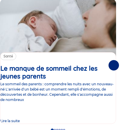
Santé
Sa
Le manque de sommeil chez les
Gr
Suivante
jeunes parents
Article
co
Le sommeil des parents : comprendre les nuits avec un nouveau-
Les 
né L'arrivée d'un bébé est un moment rempli d'émotions, de
les 
découvertes et de bonheur. Cependant, elle s'accompagne aussi
l'es
de nombreux
gast
Lire la suite
Lire 