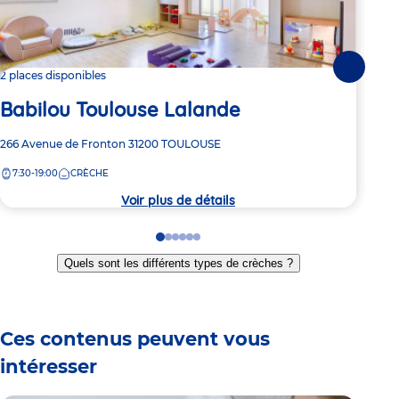
Suivante
2 places disponibles
Dern
Babilou Toulouse Lalande
Ba
Adresse
266 Avenue de Fronton
31200
TOULOUSE
Adre
16 r
de
de
7:30-19:00
CRÈCHE
7:
la
la
crèche
crèc
Voir plus de détails
Go
Go
Go
Go
Go
Go
to
to
to
to
to
to
Quels sont les différents types de crèches ?
slide
slide
slide
slide
slide
slide
1
2
3
4
5
6
Ces contenus peuvent vous
intéresser