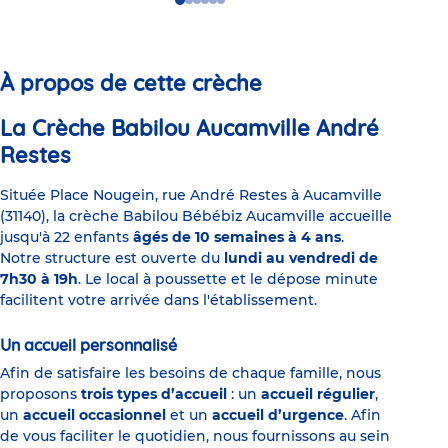
Go
Go
Go
Go
Go
Go
to
to
to
to
to
to
slide
slide
slide
slide
slide
slide
1
2
3
4
5
6
À propos de cette crèche
La Crèche Babilou Aucamville André
Restes
Située Place Nougein, rue André Restes à Aucamville
(31140), la crèche Babilou Bébébiz Aucamville accueille
jusqu'à 22 enfants
âgés de 10 semaines à 4 ans
.
Notre structure est ouverte du
lundi au vendredi de
7h30 à 19h
. Le local à poussette et le dépose minute
facilitent votre arrivée dans l'établissement.
Un accueil personnalisé
Afin de satisfaire les besoins de chaque famille, nous
proposons
trois types d’accueil
: un
accueil régulier
,
un
accueil occasionnel
et un
accueil d’urgence
. Afin
de vous faciliter le quotidien, nous fournissons au sein