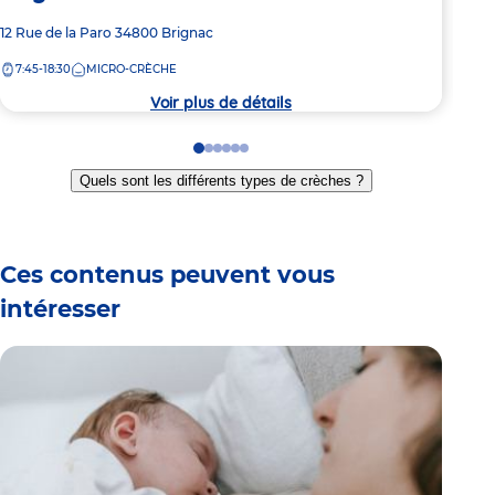
Adresse
12 Rue de la Paro
34800
Brignac
Adre
Rout
de
de
7:45-18:30
MICRO-CRÈCHE
7:
la
la
crèche
crèc
Voir plus de détails
Go
Go
Go
Go
Go
Go
to
to
to
to
to
to
Quels sont les différents types de crèches ?
slide
slide
slide
slide
slide
slide
1
2
3
4
5
6
Ces contenus peuvent vous
intéresser