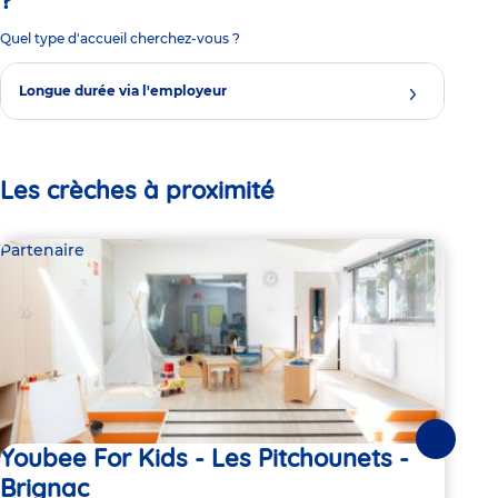
Quel type d'accueil cherchez-vous ?
Longue durée via l'employeur
Les crèches à proximité
Partenaire
Par
Suivante
Youbee For Kids - Les Pitchounets -
Mi
Brignac
Vi