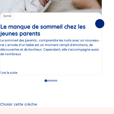
Santé
Sa
Le manque de sommeil chez les
Gr
Suivante
jeunes parents
Article
co
Le sommeil des parents : comprendre les nuits avec un nouveau-
Les 
né L'arrivée d'un bébé est un moment rempli d'émotions, de
les 
découvertes et de bonheur. Cependant, elle s'accompagne aussi
l'es
de nombreux
gast
Lire la suite
Lire 
Go
Go
Go
Go
Go
Go
to
to
to
to
to
to
slide
slide
slide
slide
slide
slide
1
2
3
4
5
6
Choisir cette crèche