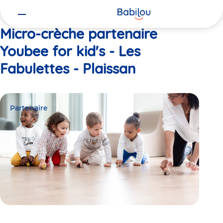
Vous
Accueil
Youbee for kid's - Les Fabulettes - Plaissan
êtes
ici
Micro-crèche partenaire
Youbee for kid's - Les
Fabulettes - Plaissan
Partenaire