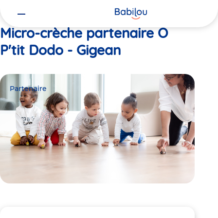
Vous
Accueil
O P'tit Dodo - Gigean
êtes
ici
Micro-crèche partenaire O
P'tit Dodo - Gigean
Partenaire