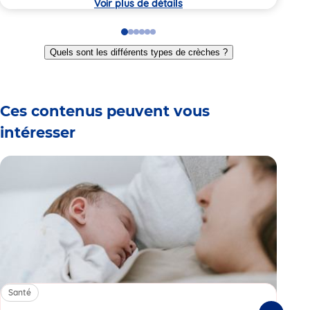
Voir plus de détails
Go
Go
Go
Go
Go
Go
to
to
to
to
to
to
Quels sont les différents types de crèches ?
slide
slide
slide
slide
slide
slide
1
2
3
4
5
6
Ces contenus peuvent vous
intéresser
Santé
Sa