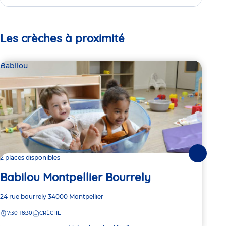
Les crèches à proximité
Babilou
Bab
Suivante
2 places disponibles
Dern
Babilou Montpellier Bourrely
Ba
Adresse
24 rue bourrely
34000
Montpellier
Adre
55 B
de
de
7:30-18:30
CRÈCHE
7:
la
la
crèche
crèc