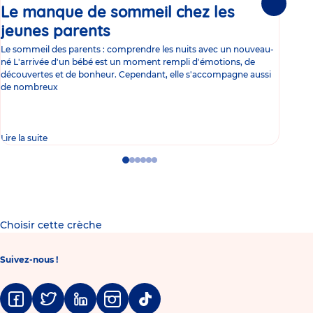
Le manque de sommeil chez les
Gr
Suivante
jeunes parents
Article
co
Le sommeil des parents : comprendre les nuits avec un nouveau-
Les 
né L'arrivée d'un bébé est un moment rempli d'émotions, de
les 
découvertes et de bonheur. Cependant, elle s'accompagne aussi
l'es
de nombreux
gast
Lire la suite
Lire 
Go
Go
Go
Go
Go
Go
to
to
to
to
to
to
slide
slide
slide
slide
slide
slide
1
2
3
4
5
6
Choisir cette crèche
Suivez-nous !
Facebook
Twitter
Linkedin
Instagram
Tiktok