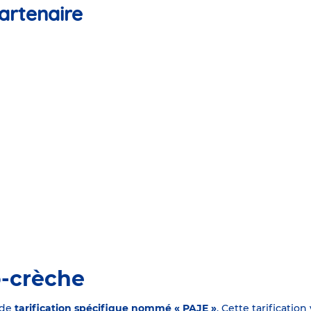
artenaire
o-crèche
 de
tarification spécifique nommé « PAJE »
. Cette tarificati