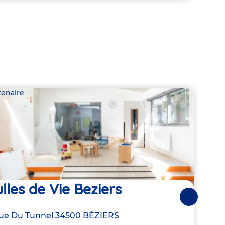
tenaire
Parte
lles de Vie Beziers
La
Suivantes
Béz
resse
ue Du Tunnel
34500
BÉZIERS