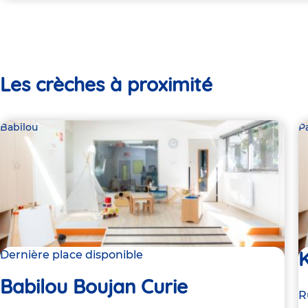
Les crèches à proximité
Babilou
P
K
Dernière place disponible
Babilou Boujan Curie
A
R