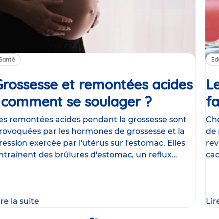
Santé
Ed
Grossesse et remontées acides
Le
: comment se soulager ?
Article
fa
es remontées acides pendant la grossesse sont
Che
rovoquées par les hormones de grossesse et la
de 
ression exercée par l'utérus sur l'estomac. Elles
rev
ntraînent des brûlures d'estomac, un reflux
cac
astrique
le
ire la suite
Lir