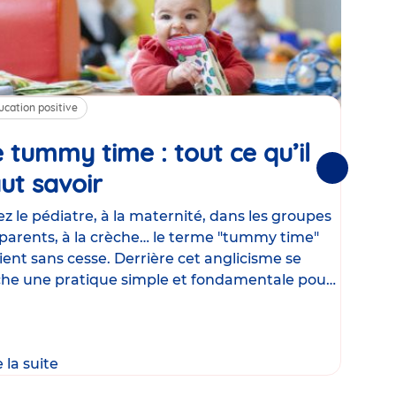
ucation positive
Alim
 tummy time : tout ce qu’il
Cha
Suivantes
ut savoir
Article
mé
con
z le pédiatre, à la maternité, dans les groupes
parents, à la crèche… le terme "tummy time"
Le la
ient sans cesse. Derrière cet anglicisme se
d’ut
he une pratique simple et fondamentale pour
temp
rapi
crée
e la suite
Lire 