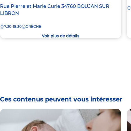
d
Adresse
Rue Pierre et Marie Curie
34760
BOUJAN SUR
la
de
LIBRON
c
la
7:30-18:30
CRÈCHE
crèche
Voir plus de détails
Ces contenus peuvent vous intéresser