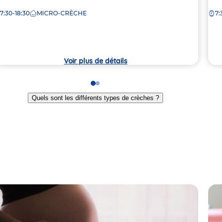
e
de
7:30-18:30
MICRO-CRÈCHE
7:
la
rèche
crè
Voir plus de détails
Go
Go
to
to
Quels sont les différents types de crèches ?
slide
slide
1
2