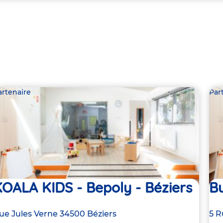
artenaire
Par
OALA KIDS - Bepoly - Béziers
Bu
dresse
ue Jules Verne
34500
Béziers
Ad
5 R