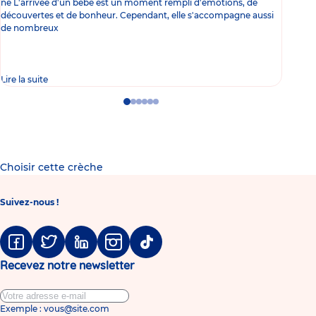
né L'arrivée d'un bébé est un moment rempli d'émotions, de
les 
découvertes et de bonheur. Cependant, elle s'accompagne aussi
l'es
de nombreux
gast
Lire la suite
Lire 
Go
Go
Go
Go
Go
Go
to
to
to
to
to
to
slide
slide
slide
slide
slide
slide
1
2
3
4
5
6
Choisir cette crèche
Suivez-nous !
Facebook
Twitter
Linkedin
Instagram
Tiktok
Recevez notre newsletter
Exemple : vous@site.com