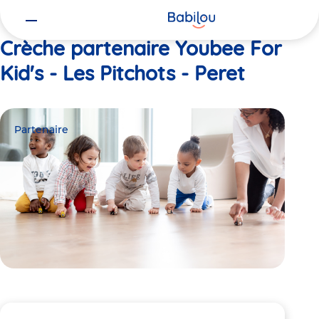
Vous
Accueil
Youbee For Kid's - Les Pitchots - Peret
êtes
ici
Crèche partenaire Youbee For
Kid's - Les Pitchots - Peret
Partenaire