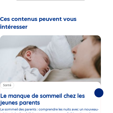
1
2
3
4
5
6
Ces contenus peuvent vous
intéresser
Santé
Sa
Le manque de sommeil chez les
Gr
Suivante
jeunes parents
Article
co
Le sommeil des parents : comprendre les nuits avec un nouveau-
Les 