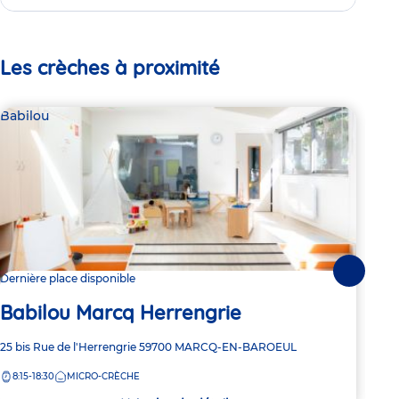
Les crèches à proximité
Babilou
Bab
Suivante
Dernière place disponible
Dern
Babilou Marcq Herrengrie
Ba
Adresse
25 bis Rue de l'Herrengrie
59700
MARCQ-EN-BAROEUL
Adre
44 R
de
de
8:15-18:30
MICRO-CRÈCHE
8:
la
la
crèche
crèc