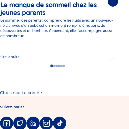
Le manque de sommeil chez les
Gr
Suivante
jeunes parents
Article
co
Le sommeil des parents : comprendre les nuits avec un nouveau-
Les 
né L'arrivée d'un bébé est un moment rempli d'émotions, de
les 
découvertes et de bonheur. Cependant, elle s'accompagne aussi
l'es
de nombreux
gast
Lire la suite
Lire 
Go
Go
Go
Go
Go
Go
to
to
to
to
to
to
slide
slide
slide
slide
slide
slide
1
2
3
4
5
6
Choisir cette crèche
Suivez-nous !
Facebook
Twitter
Linkedin
Instagram
Tiktok