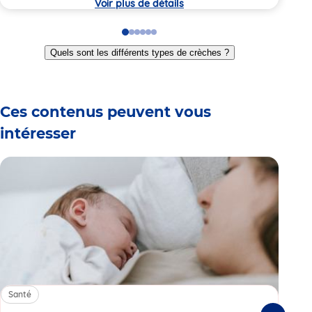
Voir plus de détails
Go
Go
Go
Go
Go
Go
to
to
to
to
to
to
Quels sont les différents types de crèches ?
slide
slide
slide
slide
slide
slide
1
2
3
4
5
6
Ces contenus peuvent vous
intéresser
Santé
Sa