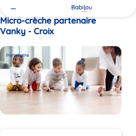
Vous
Accueil
Vanky - Croix
êtes
ici
Micro-crèche partenaire
Vanky - Croix
Partenaire