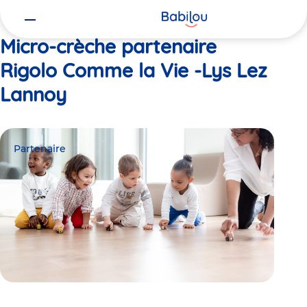
Vous
Accueil
Rigolo Comme la Vie -Lys Lez Lannoy
êtes
ici
Micro-crèche partenaire
Rigolo Comme la Vie -Lys Lez
Lannoy
Partenaire