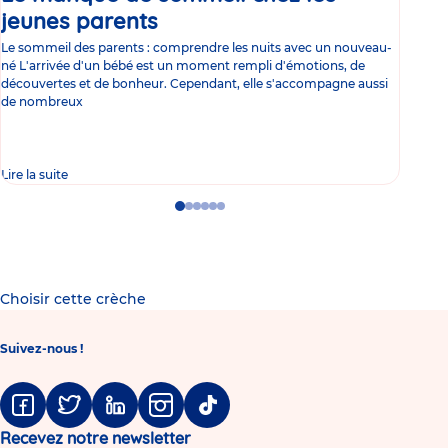
jeunes parents
Article
co
Le sommeil des parents : comprendre les nuits avec un nouveau-
Les 
né L'arrivée d'un bébé est un moment rempli d'émotions, de
les 
découvertes et de bonheur. Cependant, elle s'accompagne aussi
l'es
de nombreux
gast
Lire la suite
Lire 
Go
Go
Go
Go
Go
Go
to
to
to
to
to
to
slide
slide
slide
slide
slide
slide
1
2
3
4
5
6
Choisir cette crèche
Suivez-nous !
Facebook
Twitter
Linkedin
Instagram
Tiktok
Recevez notre newsletter