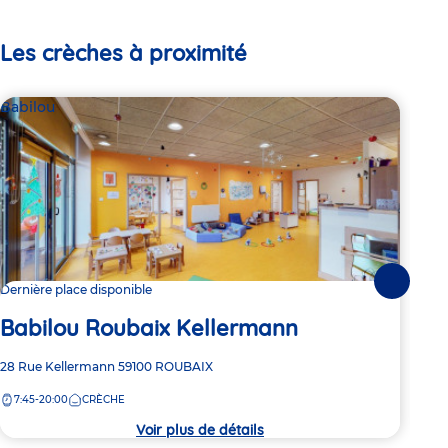
Les crèches à proximité
Babilou
Bab
Suivante
Dernière place disponible
1 pl
Babilou Roubaix Kellermann
Ba
Adresse
28 Rue Kellermann
59100
ROUBAIX
Adre
3 Al
de
de
7:45-20:00
CRÈCHE
8:
la
la
crèche
crèc
Voir plus de détails