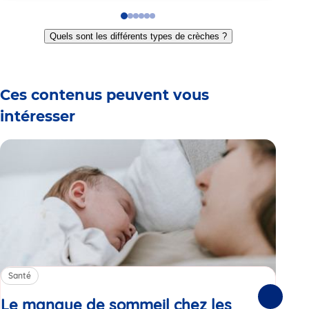
Go
Go
Go
Go
Go
Go
to
to
to
to
to
to
Quels sont les différents types de crèches ?
slide
slide
slide
slide
slide
slide
1
2
3
4
5
6
Ces contenus peuvent vous
intéresser
Santé
Sa
Le manque de sommeil chez les
Gr
Suivante