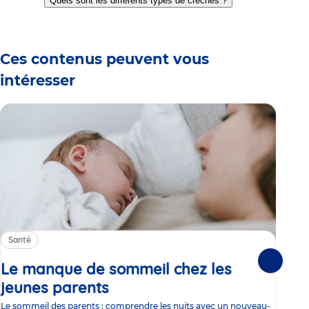
Quels sont les différents types de crèches ?
slide
slide
slide
slide
slide
slide
1
2
3
4
5
6
Ces contenus peuvent vous
intéresser
Santé
Sa
Le manque de sommeil chez les
Gr
Suivante
jeunes parents
Article
co
Le sommeil des parents : comprendre les nuits avec un nouveau-
Les 