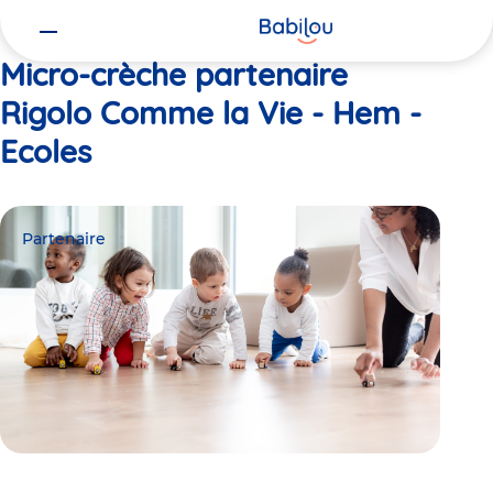
Vous
Accueil
Rigolo Comme la Vie - Hem - Ecoles
êtes
ici
Micro-crèche partenaire
Rigolo Comme la Vie - Hem -
Ecoles
Partenaire