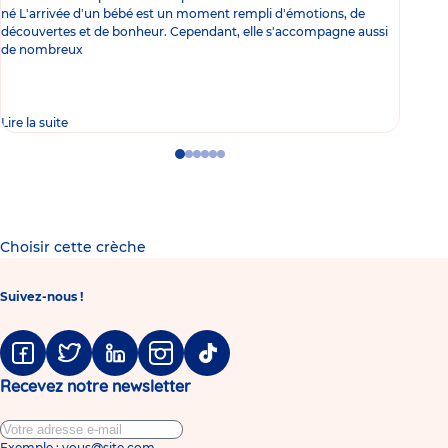
né L'arrivée d'un bébé est un moment rempli d'émotions, de
les 
découvertes et de bonheur. Cependant, elle s'accompagne aussi
l'es
de nombreux
gast
Lire la suite
Lire 
Go
Go
Go
Go
Go
Go
to
to
to
to
to
to
slide
slide
slide
slide
slide
slide
1
2
3
4
5
6
Choisir cette crèche
Suivez-nous !
Facebook
Twitter
Linkedin
Instagram
Tiktok
Recevez notre newsletter
Exemple : vous@site.com