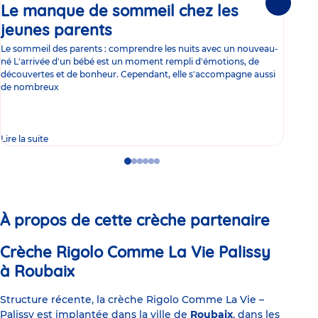
Le manque de sommeil chez les
Gr
Suivante
jeunes parents
Article
co
Le sommeil des parents : comprendre les nuits avec un nouveau-
Les 
né L'arrivée d'un bébé est un moment rempli d'émotions, de
les 
découvertes et de bonheur. Cependant, elle s'accompagne aussi
l'es
de nombreux
gast
Lire la suite
Lire 
Go
Go
Go
Go
Go
Go
to
to
to
to
to
to
slide
slide
slide
slide
slide
slide
1
2
3
4
5
6
À propos de cette crèche partenaire
Crèche Rigolo Comme La Vie Palissy
à Roubaix
Structure récente, la crèche Rigolo Comme La Vie –
Palissy est implantée dans la ville de
Roubaix
, dans les