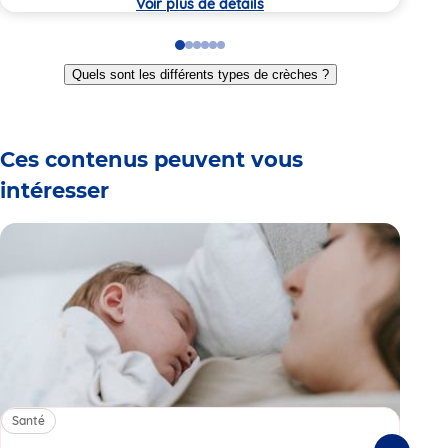
Voir plus de détails
Go
Go
Go
Go
Go
Go
to
to
to
to
to
to
Quels sont les différents types de crèches ?
slide
slide
slide
slide
slide
slide
1
2
3
4
5
6
Ces contenus peuvent vous
intéresser
Santé
Sa