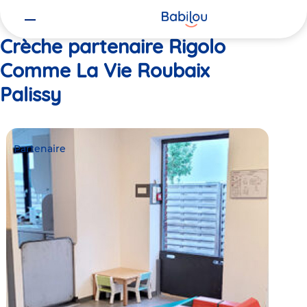
Vous
Accueil
Rigolo Comme La Vie Roubaix Palissy
êtes
ici
Crèche partenaire Rigolo
Comme La Vie Roubaix
Palissy
Partenaire