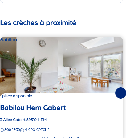
Les crèches à proximité
Babilou
Bab
Suivante
1 place disponible
Dern
Babilou Hem Gabert
Ba
Adresse
3 Allée Gabert
59510
HEM
Adre
28 R
de
de
8:00-18:30
MICRO-CRÈCHE
7:
la
la
crèche
crèc