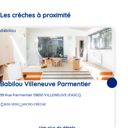
Les crèches à proximité
Babilou
Bab
Babilou Villeneuve Parmentier
1 pl
Suivante
Ba
Adresse
99 Rue Parmentier
59650
VILLENEUVE d’ASCQ
de
8:00-18:30
MICRO-CRÈCHE
la
Adre
10 R
crèche
de
7:
la
crèc