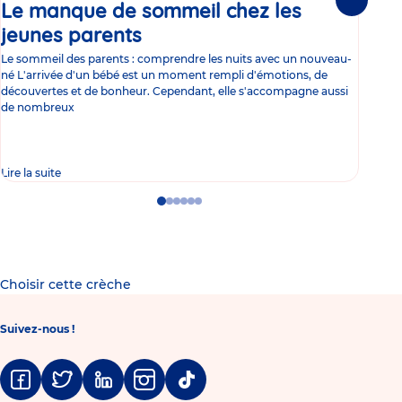
Le manque de sommeil chez les
Gr
Suivante
jeunes parents
Article
co
Le sommeil des parents : comprendre les nuits avec un nouveau-
Les 
né L'arrivée d'un bébé est un moment rempli d'émotions, de
les 
découvertes et de bonheur. Cependant, elle s'accompagne aussi
l'es
de nombreux
gast
Lire la suite
Lire 
Go
Go
Go
Go
Go
Go
to
to
to
to
to
to
slide
slide
slide
slide
slide
slide
1
2
3
4
5
6
Choisir cette crèche
Suivez-nous !
Facebook
Twitter
Linkedin
Instagram
Tiktok