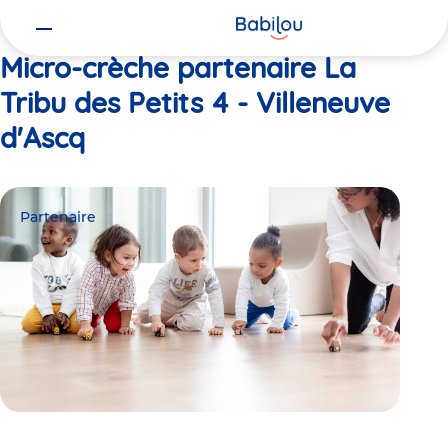
Vous
Accueil
La Tribu des Petits 4 - Villeneuve d'Ascq
êtes
ici
Micro-crèche partenaire La
Tribu des Petits 4 - Villeneuve
d'Ascq
Partenaire