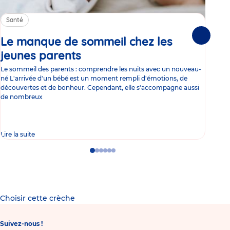
Santé
Sa
Le manque de sommeil chez les
Gr
Suivante
jeunes parents
Article
co
Le sommeil des parents : comprendre les nuits avec un nouveau-
Les 
né L'arrivée d'un bébé est un moment rempli d'émotions, de
les 
découvertes et de bonheur. Cependant, elle s'accompagne aussi
l'es
de nombreux
gast
Lire la suite
Lire 
Go
Go
Go
Go
Go
Go
to
to
to
to
to
to
slide
slide
slide
slide
slide
slide
1
2
3
4
5
6
Choisir cette crèche
Suivez-nous !