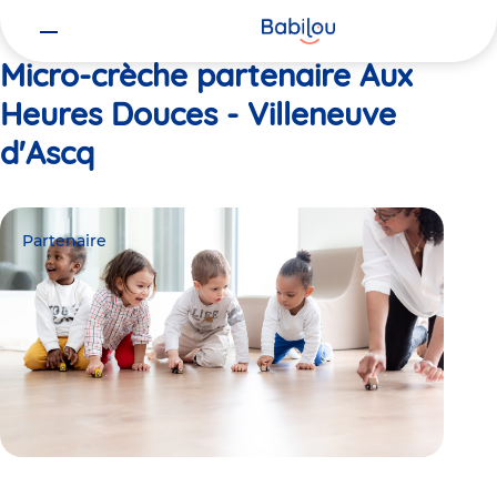
Vous
Accueil
Aux Heures Douces - Villeneuve d'Ascq
êtes
ici
Micro-crèche partenaire Aux
Heures Douces - Villeneuve
d'Ascq
Partenaire