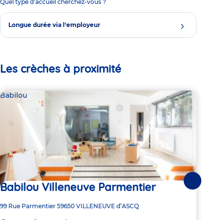
Quel type d'accueil cherchez-vous ?
Longue durée via l'employeur
Les crèches à proximité
Babilou
Bab
Babilou Villeneuve Parmentier
Suivante
1 pl
Ba
Adresse
99 Rue Parmentier
59650
VILLENEUVE d’ASCQ
de