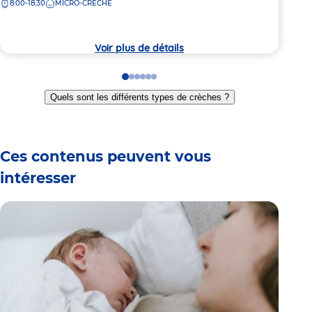
8:00-18:30
MICRO-CRÈCHE
Adre
10 R
la
de
crèche
7:
la
crèc
Voir plus de détails
Go
Go
Go
Go
Go
Go
to
to
to
to
to
to
Quels sont les différents types de crèches ?
slide
slide
slide
slide
slide
slide
1
2
3
4
5
6
Ces contenus peuvent vous
intéresser