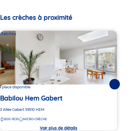
Les crèches à proximité
Babilou
Par
Mé
Suivante
1 place disponible
Babilou Hem Gabert
Adre
Aven
de
Adresse
3 Allée Gabert
59510
HEM
7:
la
de
crèc
8:00-18:30
MICRO-CRÈCHE
la
crèche
Voir plus de détails