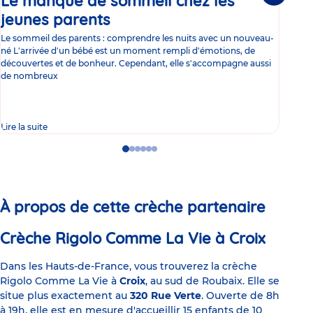
Le manque de sommeil chez les
Gr
jeunes parents
Article
co
Le sommeil des parents : comprendre les nuits avec un nouveau-
Les 
né L'arrivée d'un bébé est un moment rempli d'émotions, de
les 
découvertes et de bonheur. Cependant, elle s'accompagne aussi
l'es
de nombreux
gast
Lire la suite
Lire 
Go
Go
Go
Go
Go
Go
to
to
to
to
to
to
slide
slide
slide
slide
slide
slide
1
2
3
4
5
6
À propos de cette crèche partenaire
Crèche Rigolo Comme La Vie à Croix
Dans les Hauts-de-France, vous trouverez la crèche
Rigolo Comme La Vie à
Croix
, au sud de Roubaix. Elle se
situe plus exactement au
320 Rue Verte
. Ouverte de 8h
à 19h, elle est en mesure d'accueillir 15 enfants de 10