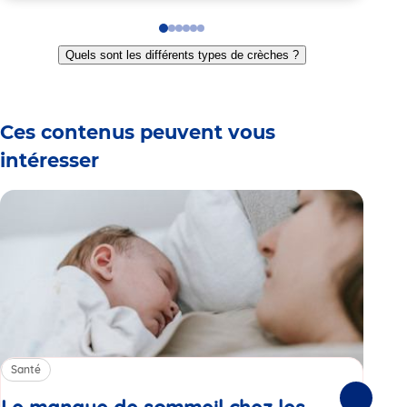
Go
Go
Go
Go
Go
Go
to
to
to
to
to
to
Quels sont les différents types de crèches ?
slide
slide
slide
slide
slide
slide
1
2
3
4
5
6
Ces contenus peuvent vous
intéresser
Santé
Sa
Suivante