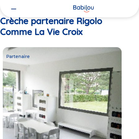
Vous
Accueil
Rigolo Comme La Vie Croix
êtes
ici
Crèche partenaire Rigolo
Comme La Vie Croix
Partenaire