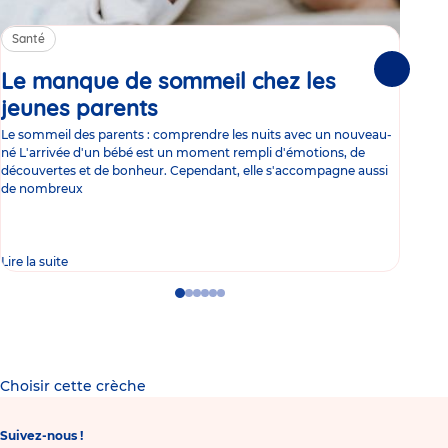
Santé
Sa
Le manque de sommeil chez les
Gr
Suivante
jeunes parents
Article
co
Le sommeil des parents : comprendre les nuits avec un nouveau-
Les 
né L'arrivée d'un bébé est un moment rempli d'émotions, de
les 
découvertes et de bonheur. Cependant, elle s'accompagne aussi
l'es
de nombreux
gast
Lire la suite
Lire 
Go
Go
Go
Go
Go
Go
to
to
to
to
to
to
slide
slide
slide
slide
slide
slide
1
2
3
4
5
6
Choisir cette crèche
Suivez-nous !