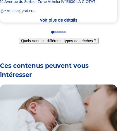
Adresse
14 Avenue du Sorbier
Zone Athelia IV
13600
LA CIOTAT
8:
la
de
crèc
7:30-18:30
CRÈCHE
la
crèche
Voir plus de détails
Go
Go
Go
Go
Go
Go
to
to
to
to
to
to
Quels sont les différents types de crèches ?
slide
slide
slide
slide
slide
slide
1
2
3
4
5
6
Ces contenus peuvent vous
intéresser