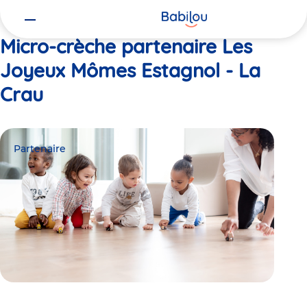
Vous
Accueil
Les Joyeux Mômes Estagnol - La Crau
êtes
ici
Micro-crèche partenaire Les
Joyeux Mômes Estagnol - La
Crau
Partenaire