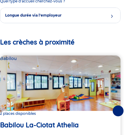
Quel type d'accueil cherchez-vous ?
Longue durée via l'employeur
Les crèches à proximité
Babilou
Par
Le
Suivante
2 places disponibles
Babilou La-Ciotat Athelia
Adre
6 Al
de