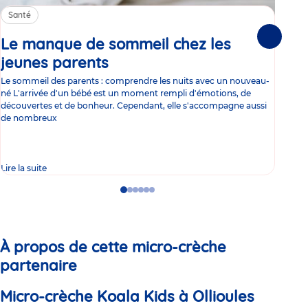
Santé
Sa
Le manque de sommeil chez les
Gr
Suivante
jeunes parents
Article
co
Le sommeil des parents : comprendre les nuits avec un nouveau-
Les 
né L'arrivée d'un bébé est un moment rempli d'émotions, de
les 
découvertes et de bonheur. Cependant, elle s'accompagne aussi
l'es
de nombreux
gast
Lire la suite
Lire 
Go
Go
Go
Go
Go
Go
to
to
to
to
to
to
slide
slide
slide
slide
slide
slide
1
2
3
4
5
6
À propos de cette micro-crèche
partenaire
Micro-crèche Koala Kids à Ollioules