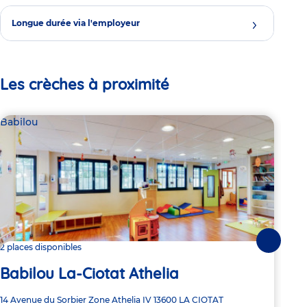
Longue durée via l'employeur
Les crèches à proximité
Babilou
Par
Le
Suivante
2 places disponibles
Babilou La-Ciotat Athelia
Adre
1743
de
Adresse
14 Avenue du Sorbier
Zone Athelia IV
13600
LA CIOTAT
la