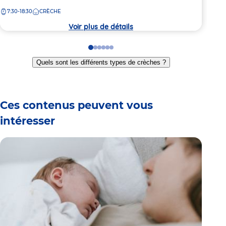
de
crèc
7:30-18:30
CRÈCHE
la
crèche
Voir plus de détails
Go
Go
Go
Go
Go
Go
to
to
to
to
to
to
Quels sont les différents types de crèches ?
slide
slide
slide
slide
slide
slide
1
2
3
4
5
6
Ces contenus peuvent vous
intéresser