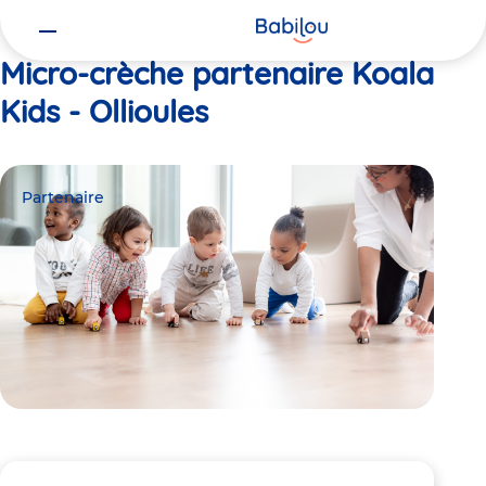
Vous
Accueil
Koala Kids - Ollioules
êtes
ici
Micro-crèche partenaire Koala
Kids - Ollioules
Partenaire