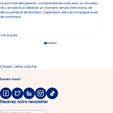
Le sommeil des parents : comprendre les nuits avec un nouveau-
Les 
né L'arrivée d'un bébé est un moment rempli d'émotions, de
les 
découvertes et de bonheur. Cependant, elle s'accompagne aussi
l'es
de nombreux
gast
Lire la suite
Lire 
Go
Go
Go
Go
Go
Go
to
to
to
to
to
to
slide
slide
slide
slide
slide
slide
1
2
3
4
5
6
Choisir cette crèche
Suivez-nous !
Facebook
Twitter
Linkedin
Instagram
Tiktok
Recevez notre newsletter