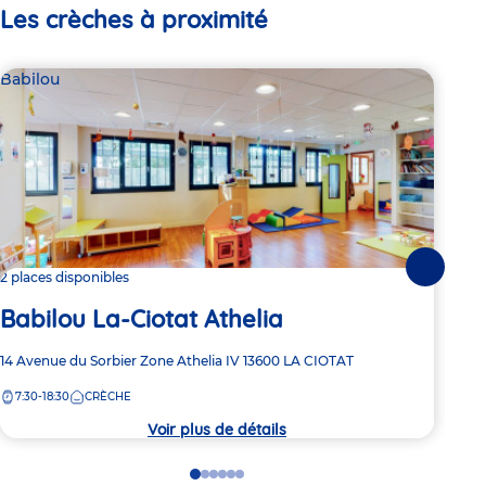
Les crèches à proximité
Babilou
Par
Se
Suivante
2 places disponibles
Babilou La-Ciotat Athelia
Adre
363 
de
Adresse
14 Avenue du Sorbier
Zone Athelia IV
13600
LA CIOTAT
7:
la
de
crèc
7:30-18:30
CRÈCHE
la
crèche
Voir plus de détails
Go
Go
Go
Go
Go
Go