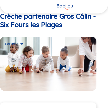
Vous
Accueil
Gros Câlin - Six Fours les Plages
êtes
ici
Crèche partenaire Gros Câlin -
Six Fours les Plages
Partenaire