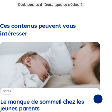
to
to
to
to
to
to
Quels sont les différents types de crèches ?
slide
slide
slide
slide
slide
slide
1
2
3
4
5
6
Ces contenus peuvent vous
intéresser
Santé
Sa
Le manque de sommeil chez les
Gr
Suivante
jeunes parents
Article
co