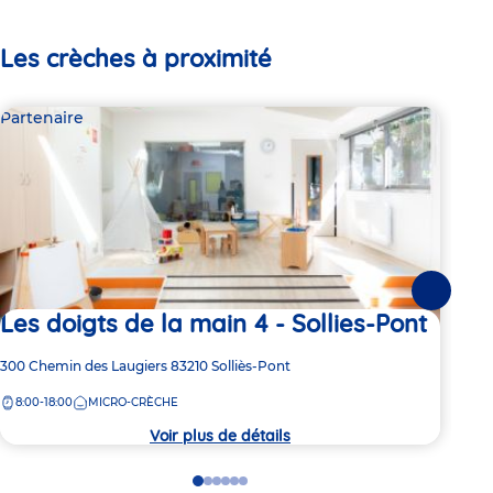
Les crèches à proximité
Partenaire
Par
Suivante
Les doigts de la main 4 - Sollies-Pont
Ko
Adresse
300 Chemin des Laugiers
83210
Solliès-Pont
Adre
191
de
de
8:00-18:00
MICRO-CRÈCHE
7:
la
la
crèche
crèc
Voir plus de détails
Go
Go
Go
Go
Go
Go