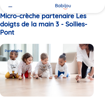
Vous
Accueil
Les doigts de la main 3 - Sollies-Pont
êtes
ici
Micro-crèche partenaire Les
doigts de la main 3 - Sollies-
Pont
Partenaire