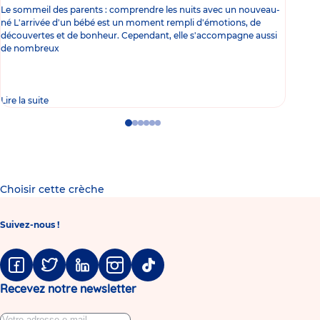
Le sommeil des parents : comprendre les nuits avec un nouveau-
Les 
né L'arrivée d'un bébé est un moment rempli d'émotions, de
les 
découvertes et de bonheur. Cependant, elle s'accompagne aussi
l'es
de nombreux
gast
Lire la suite
Lire 
Go
Go
Go
Go
Go
Go
to
to
to
to
to
to
slide
slide
slide
slide
slide
slide
1
2
3
4
5
6
Choisir cette crèche
Suivez-nous !
Facebook
Twitter
Linkedin
Instagram
Tiktok
Recevez notre newsletter