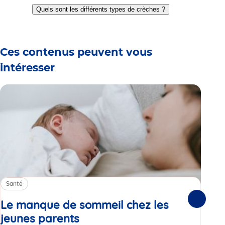
to
to
to
to
to
to
Quels sont les différents types de crèches ?
slide
slide
slide
slide
slide
slide
1
2
3
4
5
6
Ces contenus peuvent vous
intéresser
Santé
Sa
Le manque de sommeil chez les
Gr
Suivante
jeunes parents
Article
co