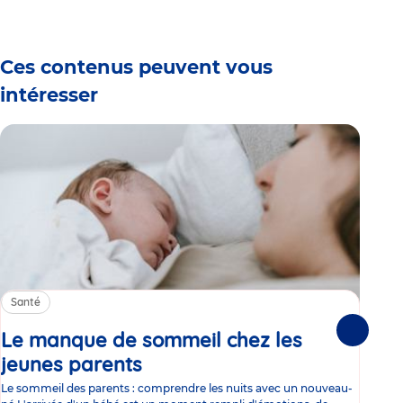
1
2
3
4
5
6
Ces contenus peuvent vous
intéresser
Santé
Sa
Le manque de sommeil chez les
Gr
Suivante
jeunes parents
Article
co
Le sommeil des parents : comprendre les nuits avec un nouveau-
Les 