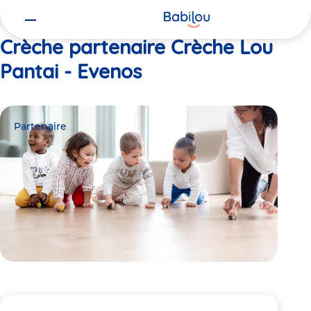
Vous
Accueil
Crèche Lou Pantai - Evenos
êtes
ici
Crèche partenaire Crèche Lou
Pantai - Evenos
Partenaire