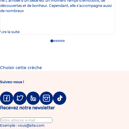
né L'arrivée d'un bébé est un moment rempli d'émotions, de
les 
découvertes et de bonheur. Cependant, elle s'accompagne aussi
l'es
de nombreux
gast
Lire la suite
Lire 
Go
Go
Go
Go
Go
Go
to
to
to
to
to
to
slide
slide
slide
slide
slide
slide
1
2
3
4
5
6
Choisir cette crèche
Suivez-nous !
Facebook
Twitter
Linkedin
Instagram
Tiktok
Recevez notre newsletter
Exemple : vous@site.com