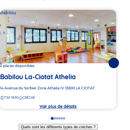
Babilou
Par
Le
Suivante
2 places disponibles
Babilou La-Ciotat Athelia
Adre
1743
de
Adresse
14 Avenue du Sorbier
Zone Athelia IV
13600
LA CIOTAT
la
de
crèc
7:30-18:30
CRÈCHE
la
crèche
Voir plus de détails
Go
Go
Go
Go
Go
Go
to
to
to
to
to
to
Quels sont les différents types de crèches ?
slide
slide
slide
slide
slide
slide