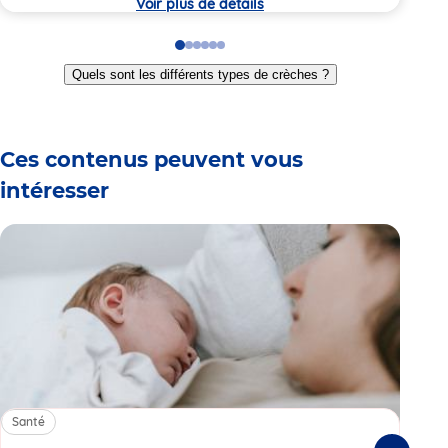
Voir plus de détails
Go
Go
Go
Go
Go
Go
to
to
to
to
to
to
Quels sont les différents types de crèches ?
slide
slide
slide
slide
slide
slide
1
2
3
4
5
6
Ces contenus peuvent vous
intéresser
Santé
Sa