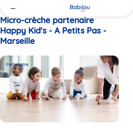
Vous
Accueil
Happy Kid's - A Petits Pas - Marseille
êtes
ici
Micro-crèche partenaire
Happy Kid's - A Petits Pas -
Marseille
Partenaire