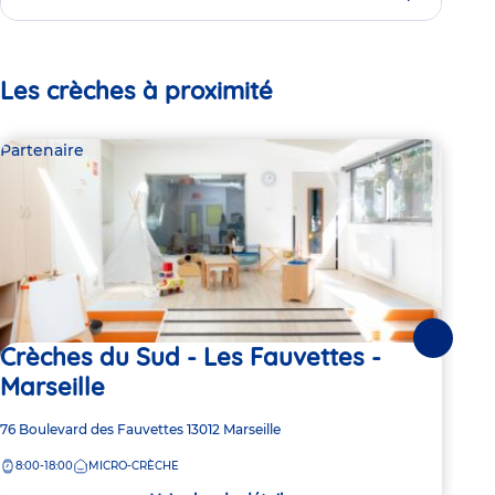
Les crèches à proximité
Partenaire
Par
Suivante
Crèches du Sud - Les Fauvettes -
Yo
Marseille
Adre
236 
de
Adresse
76 Boulevard des Fauvettes
13012
Marseille
8:
la
de
crèc
8:00-18:00
MICRO-CRÈCHE
la
crèche