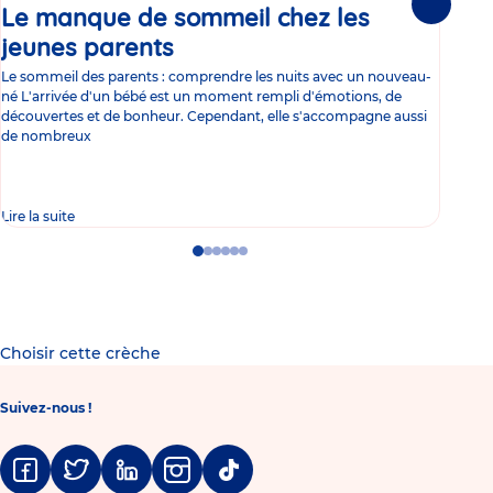
Le manque de sommeil chez les
Gr
Suivante
jeunes parents
Article
co
Le sommeil des parents : comprendre les nuits avec un nouveau-
Les 
né L'arrivée d'un bébé est un moment rempli d'émotions, de
les 
découvertes et de bonheur. Cependant, elle s'accompagne aussi
l'es
de nombreux
gast
Lire la suite
Lire 
Go
Go
Go
Go
Go
Go
to
to
to
to
to
to
slide
slide
slide
slide
slide
slide
1
2
3
4
5
6
Choisir cette crèche
Suivez-nous !
Facebook
Twitter
Linkedin
Instagram
Tiktok